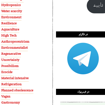
Hydroponics
تأیید
Water scarcity
Environment
Resilience
Aquaculture
در تلگرام
High Tech
Anthropocentrism
Environmentalist
Regenerative
Uncertainty
Possibilism
Ecocide
Material intensive
Refrigeration
Planned obsolescence
در فیس‌بوک
Vagan
Gastronomy