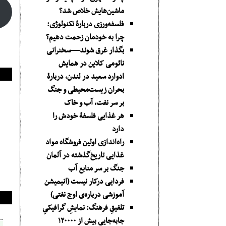
ماشین‌هایش خلاص شد؟
فلسفه‌ورزی دربارهٔ تکنولوژی:
چرا به خودمان زحمت دهیم؟
بگذار غرق شوند—سخنرانی
نائومی کلاین در همایش
ادوارد سعید در لندن، دربارۀ
بحران زیست‌محیطی و جنگ
بر سر نفت، آب و خاک
هر غذایی فلسفۀ خودش را
دارد
راه‌اندازی اولین فروشگاه مواد
غذایی تاریخ‌گذشته در آلمان
جنگ بر سر منابع آب
فردایی درکار نیست (انیمیشن
آموزشی درباره‌ی اوج نفتی)
تلفیقِ فرهنگ: نمایشِ گرافیکیِ
جا‌به‌جایی بیش از ۱۲۰۰۰۰