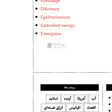
Ecovillage
Efficiency
Egalitarianism
Embodied energy
Emergence
۱
۲
۳
>>
برچسب‌ها
آب
آمریکا
آینده
اسلاید
اقتصاد
اقیانوس
انرژی هسته‌ای