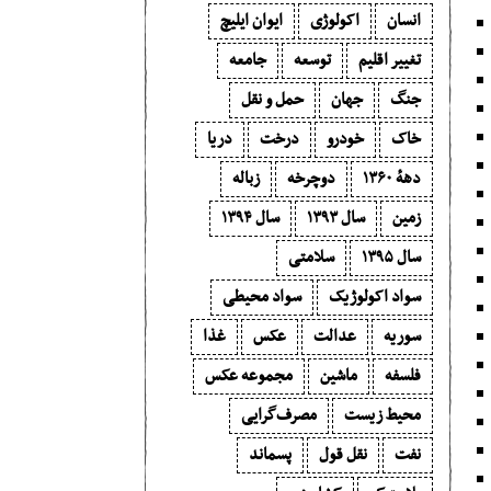
انسان
اکولوژی
ایوان ایلیچ
تغییر اقلیم
توسعه
جامعه
جنگ
جهان
حمل و نقل
خاک
خودرو
درخت
دریا
دههٔ ۱‍۳۶۰
دوچرخه
زباله
زمین
سال ۱۳۹۳
سال ۱۳۹۴
سال ۱۳۹۵
سلامتی
سواد اکولوژیک
سواد محیطی
سوریه
عدالت
عکس
غذا
فلسفه
ماشین
مجموعه عکس
محیط زیست
مصرف‌گرایی‬
نفت
نقل قول
پسماند