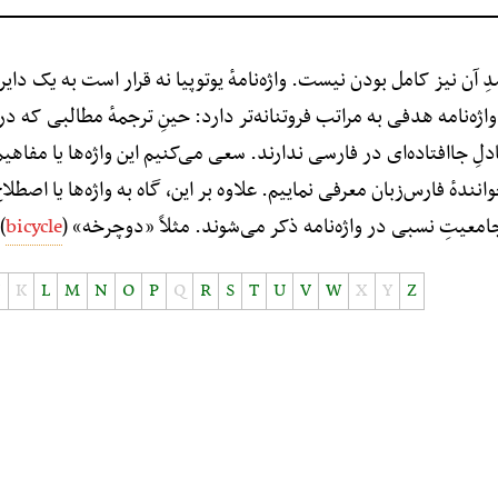
ِ آن نیز کامل بودن نیست. واژه‌نامهٔ یوتوپیا نه قرار است به یک دای
ه‌نامه هدفی به مراتب فروتنانه‌تر دارد: حینِ ترجمهٔ مطالبی که در ی
لِ جاافتاده‌ای در فارسی ندارند. سعی می‌کنیم این واژه‌ها یا مفاهیم 
نندهٔ فارس‌زبان معرفی نماییم. علاوه بر این، گاه به واژه‌‌ها یا اص
عیتِ نسبی در واژه‌نامه ذکر می‌شوند. مثلاً «دوچرخه» (
bicycle
.
J
K
L
M
N
O
P
Q
R
S
T
U
V
W
X
Y
Z