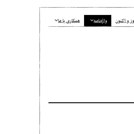
ز و اکنون
واژٰه‌نامه
همکاری با ما