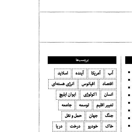
مطلب قبلی
Consumeri
برچسب‌ها
آب
آمریکا
آینده
اسلاید
اقتصاد
اقیانوس
انرژی هسته‌ای
انسان
اکولوژی
ایوان ایلیچ
تغییر اقلیم
توسعه
جامعه
جنگ
جهان
حمل و نقل
خاک
خودرو
درخت
دریا