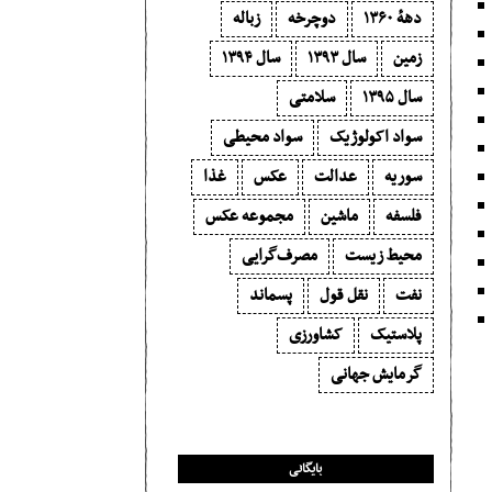
دههٔ ۱‍۳۶۰
دوچرخه
زباله
زمین
سال ۱۳۹۳
سال ۱۳۹۴
سال ۱۳۹۵
سلامتی
سواد اکولوژیک
سواد محیطی
سوریه
عدالت
عکس
غذا
فلسفه
ماشین
مجموعه عکس
محیط زیست
مصرف‌گرایی‬
نفت
نقل قول
پسماند
پلاستیک
کشاورزی
گرمایش جهانی
بایگانی