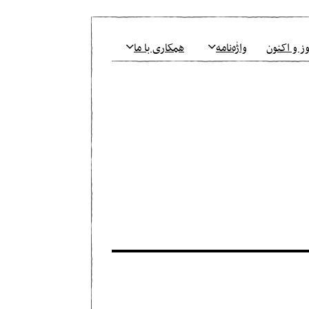
ز و اکنون
واژٰه‌نامه
همکاری با ما