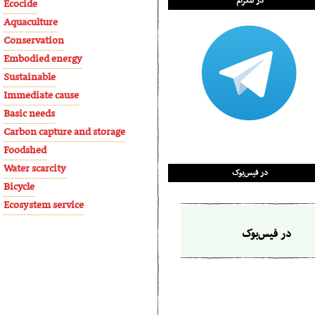
در تلگرام
Ecocide
Aquaculture
Conservation
Embodied energy
Sustainable
Immediate cause
Basic needs
Carbon capture and storage
Foodshed
Water scarcity
در فیس‌بوک
Bicycle
Ecosystem service
در فیس‌بوک