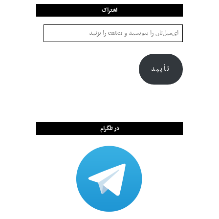
اشتراک
تأیید
در تلگرام