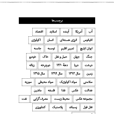
برچسب‌ها
آب
آمریکا
آینده
اسلاید
اقتصاد
اقیانوس
انرژی هسته‌ای
انسان
اکولوژی
ایوان ایلیچ
تغییر اقلیم
توسعه
جامعه
جنگ
جهان
حمل و نقل
خاک
خودرو
درخت
دریا
دههٔ ۱‍۳۶۰
دوچرخه
زباله
زمین
سال ۱۳۹۳
سال ۱۳۹۴
سال ۱۳۹۵
سلامتی
سواد اکولوژیک
سواد محیطی
سوریه
عدالت
عکس
غذا
فلسفه
ماشین
مجموعه عکس
محیط زیست
مصرف‌گرایی‬
نفت
نقل قول
پسماند
پلاستیک
کشاورزی