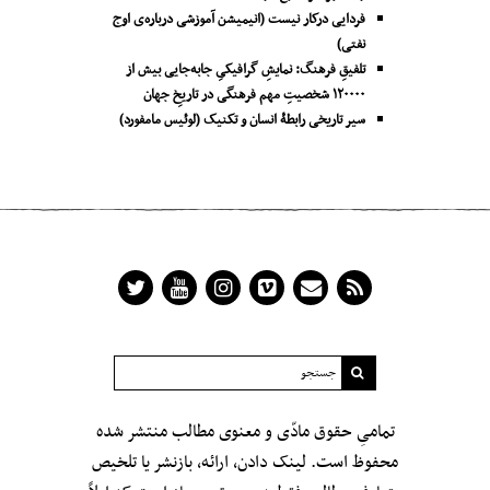
فردایی درکار نیست (انیمیشن آموزشی درباره‌ی اوج
نفتی)
تلفیقِ فرهنگ: نمایشِ گرافیکیِ جا‌به‌جایی بیش از
۱۲۰۰۰۰ شخصیتِ مهم فرهنگی در تاریخِ جهان
سیر تاریخی رابطۀ انسان و تکنیک (لوئیس مامفورد)
تمامیِ حقوق مادّی و معنوی مطالب منتشر شده
محفوظ است. لینک دادن، ارائه، بازنشر یا تلخیص