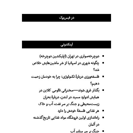
در فیس‌بوک
لینکدونی
دوچرخه‌سواری در تهران (اپلیکشین دوچرخه)
چگونه شهری در اسپانیا از شر ماشین‌هایش خلاص
شد؟
فلسفه‌ورزی دربارهٔ تکنولوژی: چرا به خودمان زحمت
دهیم؟
بگذار غرق شوند—سخنرانی نائومی کلاین در
همایش ادوارد سعید در لندن، دربارۀ بحران
زیست‌محیطی و جنگ بر سر نفت، آب و خاک
هر غذایی فلسفۀ خودش را دارد
راه‌اندازی اولین فروشگاه مواد غذایی تاریخ‌گذشته
در آلمان
جنگ بر سر منابع آب