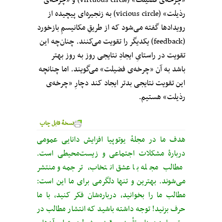
«چرخه‌ی فضیلت» (virtuous circle) و «چرخه‌ی
رذیلت» (vicious circle) به زنجیره‌ای پیچیده از
رویدادها گفته می‌شود که از طریقِ مکانیسمِ بازخورد
(feedback) یکدیگر را تقویت می‌کنند. چنان‌چه این
تقویت در راستایِ ایجادِ نتایجی روز به روز بهتر
باشد به آن «چرخه‌ی فضیلت» می‌گویند. اما چنانچه
این تقویت نتایجی بدتر ایجاد کند دچارِ «چرخه‌ی
رذیلت» هستیم.
نسخهٔ قابل چاپ
هدف ما در مجلهٔ یوتوپیا افزایش دانایی عمومی
دربارهٔ مشکلات اجتماعی و زیست‌محیطی است.
مطالب مجله با عشق انتخاب، ترجمه و منتشر
می‌شوند. بهترین و تنها دلگرمی برای ما این است:
مطالب ما را بخوانید، درباره‌شان فکر کنید، با ما
حرف بزنید! توجه داشته باشید که انتشار مطالب در