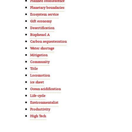
Planned obsolescence
Planetary boundaries
Ecosystem service
Gift economy
Desertification
Bisphenol A
Carbon sequesteration
Water shortage
Mitigation
Community
Title
Locomotion
ice sheet
Ocean acidification
Life-cycle
Environmentalist
Productivity
High Tech