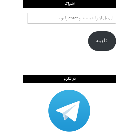
اشتراک
تأیید
در تلگرام