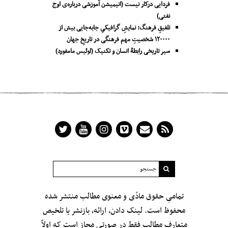
فردایی درکار نیست (انیمیشن آموزشی درباره‌ی اوج
نفتی)
تلفیقِ فرهنگ: نمایشِ گرافیکیِ جا‌به‌جایی بیش از
۱۲۰۰۰۰ شخصیتِ مهم فرهنگی در تاریخِ جهان
سیر تاریخی رابطۀ انسان و تکنیک (لوئیس مامفورد)
تمامیِ حقوق مادّی و معنوی مطالب منتشر شده
محفوظ است. لینک دادن، ارائه، بازنشر یا تلخیص
متعارف مطالب فقط در صورتی مجاز است که اولاً