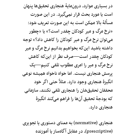
در بسیاری موارد، درون‌مایهٔ هنجاری تحقیق‌ها پنهان
است یا مورد بحث قرار نمی‌گیرد. در این صورت
مسألهٔ بالا ممکن است به این صورت تعریف شود:
«نرخ مرگ و میر کودکان چقدر است؟» یا «چطور
می‌توان نرخ مرگ و میر کودکان را کاهش داد؟» توجه
داشته باشید این‌که بخواهیم بدانیم نرخ مرگ و میر
کودکان چقدر است
—
صرف نظر از این‌که کاهش
نرخ مرگ و میر را امری مطلوب تلقی کنیم
—
یک
پرسش هنجاری نیست. اما خواه ناخواه همیشه نوعی
انگیزهٔ هنجاری وجود دارد. مثلاً حتی اگر خود
محققان تحقیق‌شان را هنجاری تلقی نکنند، سازمانی
که بودجهٔ تحقیق آن‌ها را فراهم می‌کند انگیزهٔ
هنجاری دارد.
هنجاری (normative) به معنای دستوری یا تجویزی
(prescriptive)، در مقابل آ
گاه‌ساز یا آموزنده