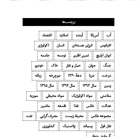
برچسب‌ها
آب
آمریکا
آینده
اسلاید
اقتصاد
اقیانوس
انرژی هسته‌ای
انسان
اکولوژی
ایوان ایلیچ
تغییر اقلیم
توسعه
جامعه
جنگ
جهان
حمل و نقل
خاک
خودرو
درخت
دریا
دههٔ ۱‍۳۶۰
دوچرخه
زباله
زمین
سال ۱۳۹۳
سال ۱۳۹۴
سال ۱۳۹۵
سلامتی
سواد اکولوژیک
سواد محیطی
سوریه
عدالت
عکس
غذا
فلسفه
ماشین
مجموعه عکس
محیط زیست
مصرف‌گرایی‬
نفت
نقل قول
پسماند
پلاستیک
کشاورزی
گرمایش جهانی