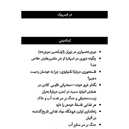
در فیس‌بوک
لینکدونی
دوچرخه‌سواری در تهران (اپلیکشین دوچرخه)
چگونه شهری در اسپانیا از شر ماشین‌هایش خلاص
شد؟
فلسفه‌ورزی دربارهٔ تکنولوژی: چرا به خودمان زحمت
دهیم؟
بگذار غرق شوند—سخنرانی نائومی کلاین در
همایش ادوارد سعید در لندن، دربارۀ بحران
زیست‌محیطی و جنگ بر سر نفت، آب و خاک
هر غذایی فلسفۀ خودش را دارد
راه‌اندازی اولین فروشگاه مواد غذایی تاریخ‌گذشته
در آلمان
جنگ بر سر منابع آب