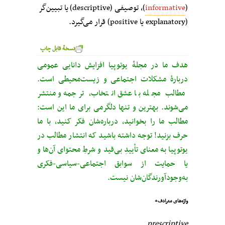
(
informative
)، توصیفی (descriptive) یا تبیین‌گر
(explanatory یا positive) قرار می‌گیرد.
نسخهٔ قابل چاپ
هدف ما در مجلهٔ یوتوپیا افزایش دانایی عمومی
دربارهٔ مشکلات اجتماعی و زیست‌محیطی است.
مطالب مجله با عشق انتخاب، ترجمه و منتشر
می‌شوند. بهترین و تنها دلگرمی برای ما این است:
مطالب ما را بخوانید، درباره‌شان فکر کنید، با ما
حرف بزنید! توجه داشته باشید که انتشار مطالب در
یوتوپیا به معنای تأییدِ بی‌قید‌ و شرطِ محتوای آن‌ها و
یا حمایت از سوابق اجتماعی-سیاسی-فکری
به‌وجودآورندگان‌شان نیست.
واژه‌های مترادف+
prescriptive