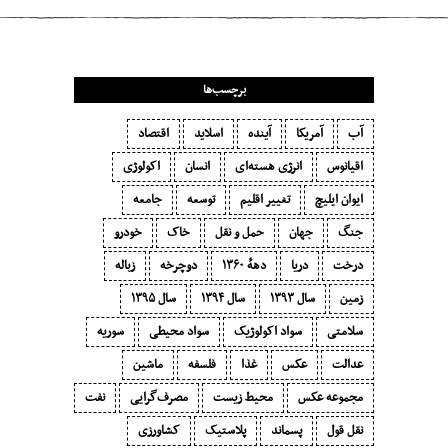
برچسب‌ها
آب
آمریکا
آینده
اسلاید
اقتصاد
اقیانوس
انرژی هسته‌ای
انسان
اکولوژی
ایوان ایلیچ
تغییر اقلیم
توسعه
جامعه
جنگ
جهان
حمل و نقل
خاک
خودرو
درخت
دریا
دههٔ ۱‍۳۶۰
دوچرخه
زباله
زمین
سال ۱۳۹۳
سال ۱۳۹۴
سال ۱۳۹۵
سلامتی
سواد اکولوژیک
سواد محیطی
سوریه
عدالت
عکس
غذا
فلسفه
ماشین
مجموعه عکس
محیط زیست
مصرف‌گرایی‬
نفت
نقل قول
پسماند
پلاستیک
کشاورزی