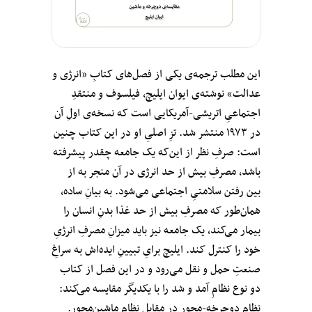
این مطلب ترجمه‌ی یکی از فصل‌های کتابِ «انرژی و
عدالت» نوشته‌ی ایوان ایلیچ، فیلسوف و منتقدِ
اجتماعیِ اتریشی-آمریکایی است که نسخه‌ی اولِ آن
در ۱۹۷۳ منتشر شد. تزِ اصلیِ او در این کتاب چنین
است: صرفِ نظر از این‌که یک جامعه چقدر پیشرفته
باشد، مصرفِ بیش از حد انرژی در آن منجر به از
بین رفتن سلامتیِ اجتماعی می‌شود. به بیانِ ساده،
همان‌طور که مصرفِ بیش از حد غذا بدنِ انسان را
بیمار می‌کند، یک جامعه نیز باید میزانِ مصرفِ انرژیِ
خود را کنترل کند. ایلیچ برایِ تبیینِ ایده‌اش به سراغ‌ِ
صنعتِ حمل و نقل می‌رود و در این فصل از کتاب
دو نوع نظامِ آمد و شد را با یکدیگر مقایسه می‌کند:
نظامِ دوچرخه-محور در مقابلِ نظامِ ماشین‌محور.