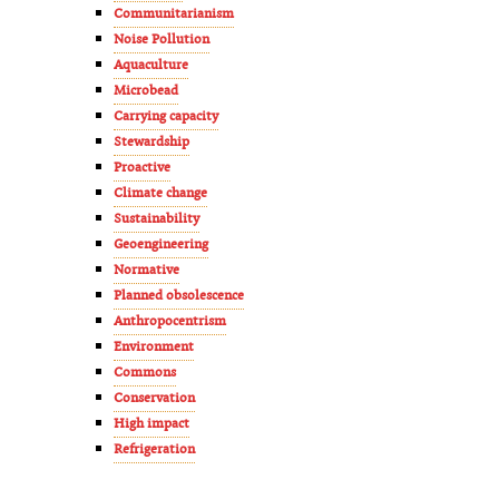
Communitarianism
Noise Pollution
Aquaculture
Microbead
Carrying capacity
Stewardship
Proactive
Climate change
Sustainability
Geoengineering
Normative
Planned obsolescence
Anthropocentrism
Environment
Commons
Conservation
High impact
Refrigeration