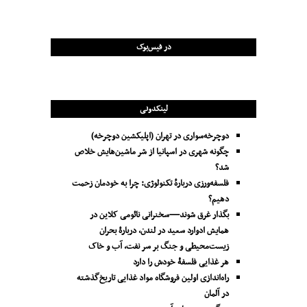
در فیس‌بوک
لینکدونی
دوچرخه‌سواری در تهران (اپلیکشین دوچرخه)
چگونه شهری در اسپانیا از شر ماشین‌هایش خلاص
شد؟
فلسفه‌ورزی دربارهٔ تکنولوژی: چرا به خودمان زحمت
دهیم؟
بگذار غرق شوند—سخنرانی نائومی کلاین در
همایش ادوارد سعید در لندن، دربارۀ بحران
زیست‌محیطی و جنگ بر سر نفت، آب و خاک
هر غذایی فلسفۀ خودش را دارد
راه‌اندازی اولین فروشگاه مواد غذایی تاریخ‌گذشته
در آلمان