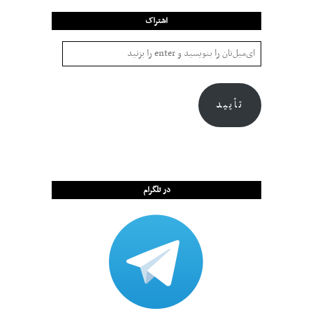
اشتراک
تأیید
در تلگرام