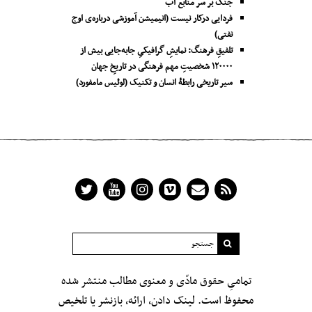
جنگ بر سر منابع آب
فردایی درکار نیست (انیمیشن آموزشی درباره‌ی اوج
نفتی)
تلفیقِ فرهنگ: نمایشِ گرافیکیِ جا‌به‌جایی بیش از
۱۲۰۰۰۰ شخصیتِ مهم فرهنگی در تاریخِ جهان
سیر تاریخی رابطۀ انسان و تکنیک (لوئیس مامفورد)
تمامیِ حقوق مادّی و معنوی مطالب منتشر شده
محفوظ است. لینک دادن، ارائه، بازنشر یا تلخیص