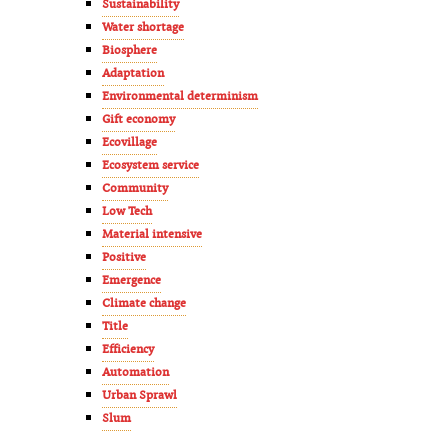
Sustainability
Water shortage
Biosphere
Adaptation
Environmental determinism
Gift economy
Ecovillage
Ecosystem service
Community
Low Tech
Material intensive
Positive
Emergence
Climate change
Title
Efficiency
Automation
Urban Sprawl
Slum