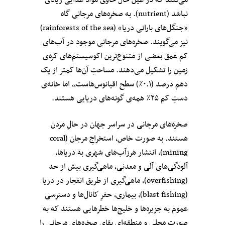
می‌کنند که در عین حال حاوی مواد غذایی زیادی
نباشد (nutrient). به صخره‌های مرجانی گاه
«جنگل‌های بارانی دریا» (rainforests of the sea)
نیز می‌گویند. صخره‌های مرجانی موجود در آب‌های
کم عمق بعضی از متنوع‌ترین اکوسیستم‌های کره‌ی
زمین را تشکیل می‌دهند. مساحتِ آن‌ها کمتر از یک
دهم درصد (۰.۱٪) سطح اقیانوس‌هاست،، اما خانه‌ی
دست‌ِ کم ۲۵٪ همه‌ی گونه‌های دریایی هستند.
صخره‌های مرجانی در سراسر جهان در حالِ مردن
هستند. به صورت خاص، استخراجِ مرجان‌ (coral
mining)، انتشار هرزآب‌های شهری به دریاها،
آلودگی‌های آلی و معدنی، ماهی‌گیری بیش از حد
(overfishing)، ماهی‌گیری از طریق انفجار در دریا
(blast fishing)، بیماری، حفرِ کانال‌ها و دسترسی
عموم به جزیره‌ها و خلیج‌ها خطرهایی هستند که به
صورت محلی و منطقه‌ای بقای صخره‌های مرجانی را