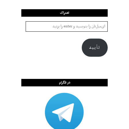
اشتراک
تأیید
در تلگرام