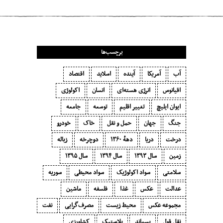
برچسب‌ها
آب
آمریکا
آینده
اسلاید
اقتصاد
اقیانوس
انرژی هسته‌ای
انسان
اکولوژی
ایوان ایلیچ
تغییر اقلیم
توسعه
جامعه
جنگ
جهان
حمل و نقل
خاک
خودرو
درخت
دریا
دههٔ ۱‍۳۶۰
دوچرخه
زباله
زمین
سال ۱۳۹۳
سال ۱۳۹۴
سال ۱۳۹۵
سلامتی
سواد اکولوژیک
سواد محیطی
سوریه
عدالت
عکس
غذا
فلسفه
ماشین
مجموعه عکس
محیط زیست
مصرف‌گرایی‬
نفت
نقل قول
پسماند
پلاستیک
کشاورزی