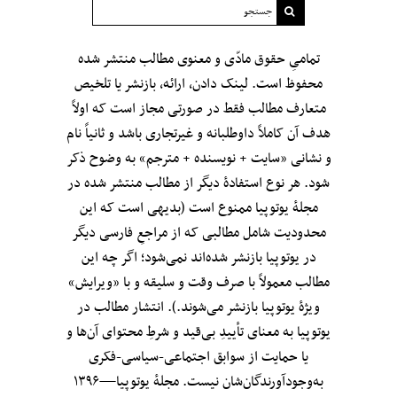
تمامیِ حقوق مادّی و معنوی مطالب منتشر شده
محفوظ است. لینک دادن، ارائه، بازنشر یا تلخیص
متعارف مطالب فقط در صورتی مجاز است که اولاً
هدف آن کاملاً داوطلبانه و غیرتجاری باشد و ثانیاً نام
و نشانی «سایت + نویسنده + مترجم» به وضوح ذکر
شود. هر نوع استفادهٔ دیگر از مطالب منتشر شده در
مجلهٔ یوتوپیا ممنوع است (بدیهی است که این
محدودیت شامل مطالبی که از مراجعِ فارسی دیگر
در یوتوپیا بازنشر شده‌اند نمی‌شود؛ اگر چه این
مطالب معمولاً با صرف وقت و سلیقه و با «ویرایش»
ویژهٔ یوتوپیا بازنشر می‌شوند.). انتشار مطالب در
یوتوپیا به معنای تأییدِ بی‌قید‌ و شرطِ محتوای آن‌ها و
یا حمایت از سوابق اجتماعی-سیاسی-فکری
به‌وجودآورندگان‌شان نیست. مجلهٔ یوتوپیا—۱۳۹۶