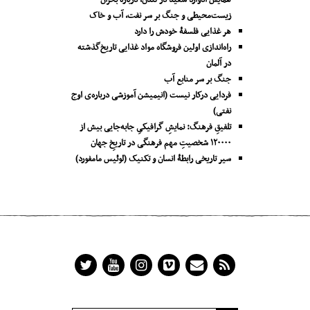
همایش ادوارد سعید در لندن، دربارۀ بحران
زیست‌محیطی و جنگ بر سر نفت، آب و خاک
هر غذایی فلسفۀ خودش را دارد
راه‌اندازی اولین فروشگاه مواد غذایی تاریخ‌گذشته
در آلمان
جنگ بر سر منابع آب
فردایی درکار نیست (انیمیشن آموزشی درباره‌ی اوج
نفتی)
تلفیقِ فرهنگ: نمایشِ گرافیکیِ جا‌به‌جایی بیش از
۱۲۰۰۰۰ شخصیتِ مهم فرهنگی در تاریخِ جهان
سیر تاریخی رابطۀ انسان و تکنیک (لوئیس مامفورد)