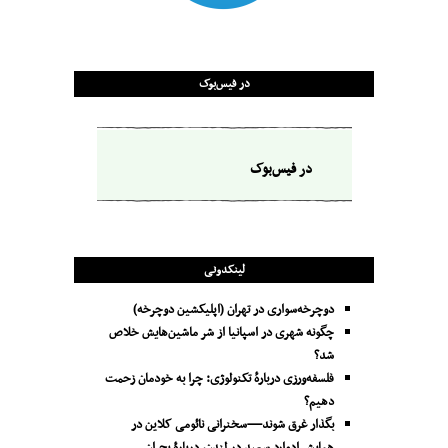
در فیس‌بوک
در فیس‌بوک
لینکدونی
دوچرخه‌سواری در تهران (اپلیکشین دوچرخه)
چگونه شهری در اسپانیا از شر ماشین‌هایش خلاص
شد؟
فلسفه‌ورزی دربارهٔ تکنولوژی: چرا به خودمان زحمت
دهیم؟
بگذار غرق شوند—سخنرانی نائومی کلاین در