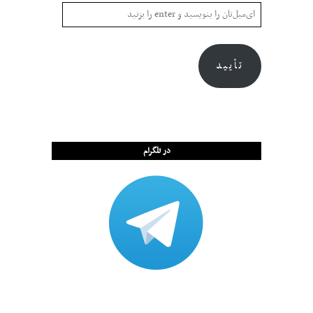
تأیید
در تلگرام