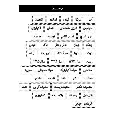
برچسب‌ها
آب
آمریکا
آینده
اسلاید
اقتصاد
اقیانوس
انرژی هسته‌ای
انسان
اکولوژی
ایوان ایلیچ
تغییر اقلیم
توسعه
جامعه
جنگ
جهان
حمل و نقل
خاک
خودرو
درخت
دریا
دههٔ ۱‍۳۶۰
دوچرخه
زباله
زمین
سال ۱۳۹۳
سال ۱۳۹۴
سال ۱۳۹۵
سلامتی
سواد اکولوژیک
سواد محیطی
سوریه
عدالت
عکس
غذا
فلسفه
ماشین
مجموعه عکس
محیط زیست
مصرف‌گرایی‬
نفت
نقل قول
پسماند
پلاستیک
کشاورزی
گرمایش جهانی