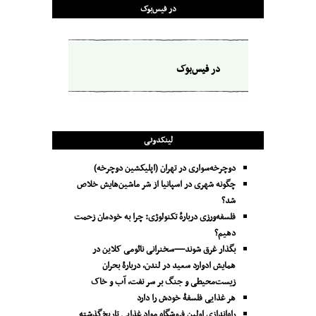
در فیس‌بوک
در فیس‌بوک
لینکدونی
دوچرخه‌سواری در تهران (اپلیکشین دوچرخه)
چگونه شهری در اسپانیا از شر ماشین‌هایش خلاص
شد؟
فلسفه‌ورزی دربارهٔ تکنولوژی: چرا به خودمان زحمت
دهیم؟
بگذار غرق شوند—سخنرانی نائومی کلاین در
همایش ادوارد سعید در لندن، دربارۀ بحران
زیست‌محیطی و جنگ بر سر نفت، آب و خاک
هر غذایی فلسفۀ خودش را دارد
راه‌اندازی اولین فروشگاه مواد غذایی تاریخ‌گذشته