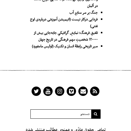
در آلمان
جنگ بر سر منابع آب
فردایی درکار نیست (انیمیشن آموزشی درباره‌ی اوج
نفتی)
تلفیقِ فرهنگ: نمایشِ گرافیکیِ جا‌به‌جایی بیش از
۱۲۰۰۰۰ شخصیتِ مهم فرهنگی در تاریخِ جهان
سیر تاریخی رابطۀ انسان و تکنیک (لوئیس مامفورد)
تمامیِ حقوق مادّی و معنوی مطالب منتشر شده