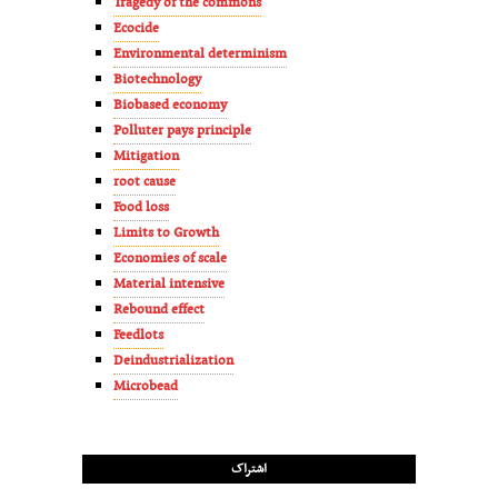
Tragedy of the commons
Ecocide
Environmental determinism
Biotechnology
Biobased economy
Polluter pays principle
Mitigation
root cause
Food loss
Limits to Growth
Economies of scale
Material intensive
Rebound effect
Feedlots
Deindustrialization
Microbead
اشتراک