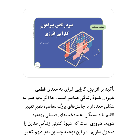
تأکید بر افزایشِ کاراییِ انرژی به معنای قطعی
شمردنِ شیوهٔ زندگیِ معاصر است. اما اگر بخواهیم به
شکلی معنادار با چالش‌هایِ بزرگِ معاصر، نظیرِ تغییر
اقلیم یا وابستگی به سوخت‌های فسیلی رو‌به‌رو
شویم، ضروری است که شیوهٔ کنونیِ زندگیِ مدرن را
متحول سازیم. در این نوشته چندین نقدِ مهم که بر