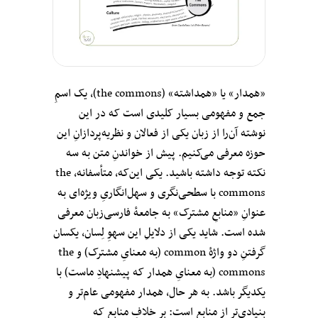
«همدار» یا «همداشته» (the commons)، یک اسمِ
جمع و مفهومی بسیار کلیدی است که در این
نوشته آن‌را از زبان یکی از فعالان و نظریه‌پردازانِ این
حوزه معرفی می‌کنیم. پیش از خواندنِ متن به سه
نکته توجه داشته باشید. یکی این‌که، متأسفانه، the
commons با سطحی‌نگری و سهل‌انگاریِ ویژه‌ای به
عنوانِ «منابعِ مشترک» به جامعهٔ فارسی‌زبان معرفی
شده است. شاید یکی از دلایلِ این سهوِ لِسان، یکسان
گرفتنِ دو واژهٔ common (به معنایِ‌ مشترک) و the
commons (به معنایِ‌ همدار که پیشنهادِ ماست) با
یکدیگر باشد. به هر حال، همدار مفهومی عام‌تر و
بنیادی‌تر از منابع است: بر خلافِ منابع که