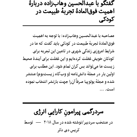
گفتگو با عبدالحسین وهاب‌زاده دربارهٔ
اهمیت فوق‌العادهٔ تجربهٔ طبیعت در
کودکی
مصاحبه با عبدالحسین وهاب‌زاده: با توجه به اهمیت
فوق‌العادهٔ تجربهٔ طبیعت در کودکی باید گفت که ما در
شرایط امروزی زندگی شهری در تامین این تجربه برای
کودکان خویش غفلت کرده‌ایم و این غفلت برای آیندهٔ محیط
زیست ما می‌تواند بس گران تمام شود. این مطلب برای
اولین بار در مجلهٔ دانش‌نامه (و وب‌گاه زیست‌بوم) منتشر
شده و مجلهٔ یوتوپیا صرفاً آن‌را جهت بازنشر انتخاب نموده
است. …
سردرگمی پیرامونِ کاراییِ انرژی
در
منتخب سردبیر
/
نوشته شده در سال ۲۰۱۸
توسط
کریس دی دکر