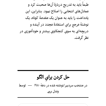
طبعاً باید به تدریج دربارهٔ آن‌ها صحبت کرد و
معادل‌های انتخابی را اصلاح نمود. بنابراین، این
یادداشت را باید به عنوان یک مقدمهٔ کوتاه، یک
نوشتهٔ مرجع برایِ استفادهٔ مجدد در آینده و
دریچه‌ای به سویِ کنجکاویِ بیشتر و خودآموزی در
نظر گرفت.
حل کردن برایِ الگو
در
منتخب سردبیر
/
نوشته شده در دههٔ ۱۹۸۰
توسط
وندل بری