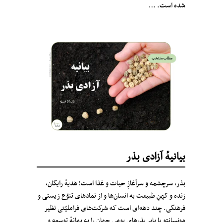
شده است. …
بیانیهٔ آزادی بذر
بذر، سرچشمه‌ و سرآغازِ حیات و غذا است؛ هدیهٔ رایگان،
زنده و کهنِ طبیعت به انسان‌ها و از نمادهای تنوّع زیستی و
فرهنگی. چند دهه‌ای است که شرکت‌های فراملیّتی نظیر
مونسانتو یا بایر بذرهای بومی جهان را به بهانهٔ توسعه و