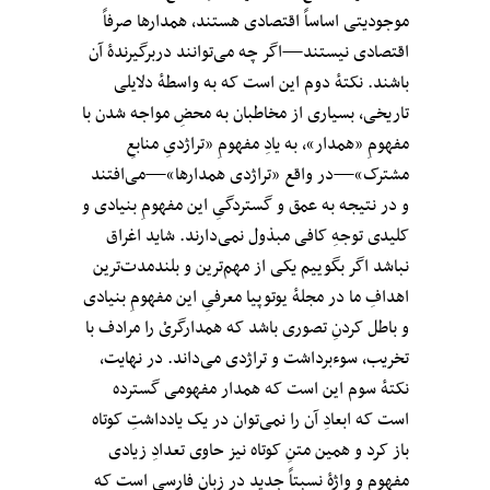
موجودیتی اساساً اقتصادی هستند، همدارها صرفاً
اقتصادی نیستند—اگر چه می‌توانند دربرگیرندهٔ آن
باشند. نکتهٔ دوم این است که به واسطهٔ دلایلی
تاریخی، بسیاری از مخاطبان به محضِ مواجه شدن با
مفهومِ «همدار»، به یادِ مفهومِ «تراژدیِ منابعِ
مشترک»—در واقع «تراژدی همدارها»—می‌افتند
و در نتیجه به عمق و گستردگیِ این مفهومِ بنیادی و
کلیدی توجهِ کافی مبذول نمی‌دارند. شاید اغراق
نباشد اگر بگوییم یکی از مهم‌ترین و بلندمدت‌ترین
اهدافِ ما در مجلهٔ یوتوپیا معرفیِ این مفهومِ بنیادی
و باطل کردنِ تصوری باشد که همدارگریْ را مرادف با
تخریب، سوءبرداشت و تراژدی می‌داند. در نهایت،
نکتهٔ سوم این است که همدار مفهومی گسترده
است که ابعادِ آن را نمی‌توان در یک یادداشتِ کوتاه
باز کرد و همین متنِ کوتاه نیز حاوی تعدادِ زیادی
مفهوم و واژهٔ نسبتاً جدید در زبانِ فارسی است که