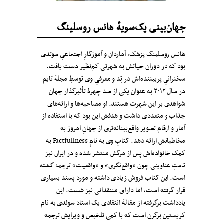
جهان‌بینی یک‌سویهٔ هانس روسلینگ
هانس روسلینگ پزشک، آماردان و آموزگارِ اجتماعیِ سوئدی
بود که در دوران حیاتش به شهرتی کم‌نظیر دست یافت.
سخنرانیِ پربیننده‌اش در تِد و معرفیِ وی توسطِ مجلهٔ تایم
در سال ۲۰۱۲ به عنوان یکی از صد چهرهٔ تأثیرگذار جهان
شواهدی بر این شهرت هستند. او مصاحبه‌ها و ارائه‌های
جذاب و متعددی داشت و هدفش این بود که با استفاده از
آمار و ارقام تصویر واقع‌بینانه‌تری از جهانِ امروز به
مخاطبانش ارائه دهد. کتابِ وی به نامِ Factfullness‌ به
کمک خانواده‌اش پس از مرگش منتشر شده و در ایران نیز
تحتِ عناوینی چون «واقع‌نگری» و «واقعیت» ترجمه گشته
است. این کتاب فروش زیادی داشته و مورد پسند بسیاری
قرار گرفته است، اما دارای منتقدانی نیز هست. این
یادداشت برگرفته از مقالهٔ انتقادی یک استاد سوئدی به نام
کریستین برگرن است که با کمی تلخیص و ویرایش ترجمه