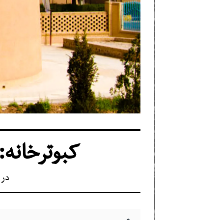
کبوترخانه:
در