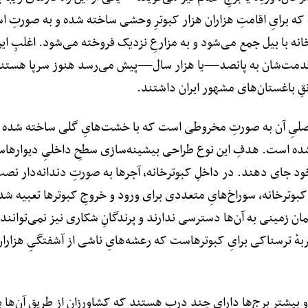
 برایِ اقامتِ هزاران هزار کبوترِ وحشی ساخته شده و به صورتِ اس
ه با بیل جمع می‌شود و به مزارعِ نزدیک فروخته می‌شود. اغلبِ این
 که قدمت‌شان به پانصد—یا هزار سال—پیش می‌رسد هنوز سرپا هستند.
ِ باغستان‌های مشهور ایران داشتند.
صلیِ آن به صورتِ مخروطی است که با خشت‌هایِ گلی ساخته شده و در
ه است. هدفِ این نوع طراحی بیشینه‌سازی سطحِ داخلیِ دیوارهاست
جای دهند. در داخلِ کبوترخانه، آجرها به صورتِ دندانه‌دار نصب ‌
کبوترخانه، سوراخ‌هایِ متعددی برای ورود و خروجِ کبوترها تعبیه شده
ان زمینی به آن‌ها دسترسی ندارند و پرندگانِ شکاری نیز نمی‌توانند ا
 ترسناکی برایِ کبوترهاست که رعشه‌هایِ ناشی از آشفتگیِ هزاران 
 بیشترِ برج‌ها دارایِ چند درب هستند که کشاورزان از طریقِ آن‌ها 