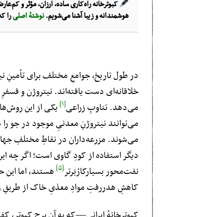
کبوترخانه‌ راه‌کاری ساده‌، ارزان، مؤثر و کم‌ع
هوشمندانه و زیبا آشنا می‌شویم.
نوشتهٔ اصلی
را که
در طول تاریخ، جوامعِ مختلف برای تأمینِ ن
خلاقانه‌ای دست یافته‌اند. نیتروژن و فسفرِ 
[۱]
می‌دهد. تناوبِ زراعی
‌ یکی از این روش‌ه
می‌توانند نیتروژنِ معدنیِ‌ موجود در جو 
می‌شوند. مزرعه‌داران در نقاطِ مختلفِ جها
دیگر استفاده از کودِ گاوی است؛ اگر چه این
[۵]
نفت‌محور بسیارکارْبَرتر
هستند، اما این حس
کاهشِ هدررفتِ موادِ مغذیِ خاک از طریقِ رو
کبوترخانه‌ٔ ایرانی—که به آن برج‌‌ِ کبوتر، کفت