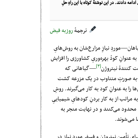
دامه دادند. در این نوشتهٔ کوتاه با این راهِ حلِ
ترجمهٔ
روزبه فیض
هان—موردِ نیازِ مزارع‌شان به روش‌هایِ
ه عنوانِ کودْ بهره‌وریِ کشاورزی را افزایش
[۳]
ت کنندهٔ نیتروژن
—گیاهانی که
ند—به صورتِ متناوب در یک مزرعه کشت
ن‌ها را به عنوانِ کود به کار می‌گیرند. روشِ
ه مراتب از به کار بردنِ کودهایِ شیمیاییِ
را محدود می‌کنند و در نهایت منجر به
ا می‌شوند.
ایِ تأمینِ نیتروژن و فسفرِ موردِ نیاز در