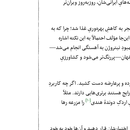
ِ ایرانی‌‌شان، روز‌به‌روز ویران‌تر
 عملاً منجر به کاهشِ بهره‌وریِ غذا شد؛ چرا که به
ا مؤلف احتمالاً به این نکته اشاره
 کمبودِ نیتروژن به آهستگی انجام می‌شد—
صفهان—پررنگ‌تر می‌شود و کشاورزیِ
ازده و پرعارضه دست کشید. اگر چه کاربردِ
ایج هستند برتری‌هایی دارند. مثلاً
[۱۰]
ِ اردک‌ِ دوندهٔ هندی
را مزرعه رها
اختیارشان قرار دهید و آن‌ها خود به خود