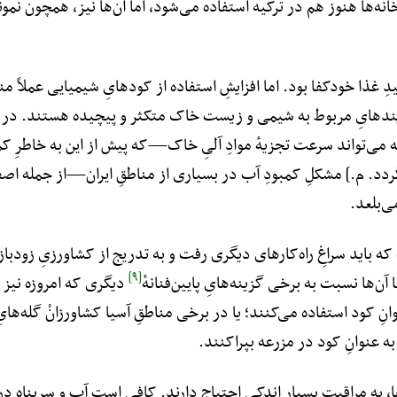
ه‌ها هنوز هم در ترکیه استفاده می‌شود، اما آن‌ها نیز، همچون نمونه‌های
۱۹ میلادی از لحاظِ تولیدِ غذا خودکفا بود. اما افزایشِ استفاده از کودهایِ شیمیایی
ندهایِ مربوط به شیمی و زیست خاک متکثر و پیچیده هستند. در این‌ج
ژنه می‌تواند سرعت تجزیهٔ موادِ آلیِ خاک—که پیش از این به خاطرِ
ردد. م.] مشکلِ کمبودِ آب در بسیاری از مناطقِ ایران—از جمله ا
ی‌بلعد.
 که باید سراغِ راه‌کارهای دیگری رفت و به تدریج از کشاورزیِ زودب
[۹]
ن‌ها نسبت به برخی گزینه‌هایِ پایین‌فنانهٔ
دیگری که امروزه نیز ر
وانِ کود استفاده می‌کنند؛ یا در برخی مناطقِ آسیا کشاورزانْ گله‌های
به عنوانِ کود در مزرعه بپراکنند.
 به مراقبتِ بسیار اندکی احتیاج دارند. کافی است آب و سرپناه در 