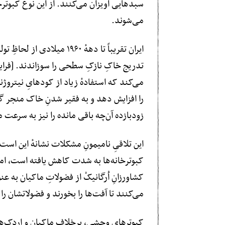
سبدهایی آویزان می‌کنند. از این نوع کبوترخان
می‌شوند.
ایران تقریباً تا دههٔ ۶۰
تدریج خاکِ نازکِ سطحی را سوزاندند. [فرای
می‌کند که استفادهٔ زیاد از کودهایِ نیترو
را افزایش دهد و به فقیر شدنِ خاک منجر گ
زودبازده آن‌چه باقی مانده را نیز به سرعت م
این تلاقیِ نامیمونِ مشکلات نشانهٔ این است
کبوترخانه‌ها به شدت کاهش یافته است، اما آ
کشاورزانِ اُرگانیکْ از فضولاتِ ماکیان به عن
می‌کنند تا آفت‌ها را بخورند و فضولاتشان را 
کبوترهای وحشی، برخلافِ ماکیان و اردک‌ها،