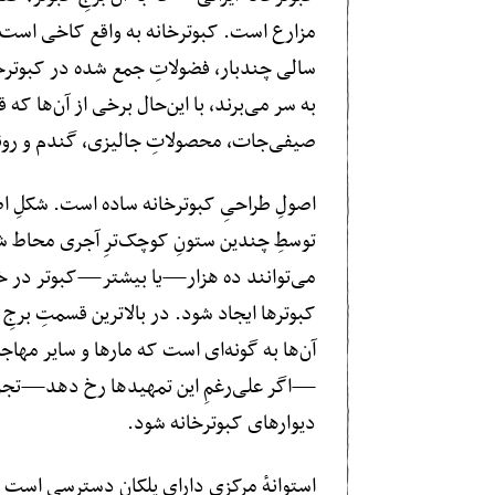
مزارع است. کبوترخانه به واقع کاخی است که
سالی چندبار، فضولاتِ جمع شده در کبوترخان
به سر می‌برند، با این‌حال برخی از آن‌ها
صیفی‌جات، محصولاتِ جالیزی، گندم‌ و رونق
اصولِ طراحیِ کبوترخانه ساده است. شکلِ ا
توسطِ چندین ستونِ کوچک‌ترِ آجری محاط شد
می‌توانند ده هزار—یا بیشتر—کبوتر در خود 
کبوترها ایجاد شود. در بالاترین قسمتِ برجِ 
آن‌ها به گونه‌ای است که مارها و سایر مهاجم
—اگر علی‌رغمِ این تمهیدها رخ دهد—تجربهٔ
دیوارهای کبوترخانه شود.
استوانهٔ مرکزی دارایِ پلکانِ دسترسی است و