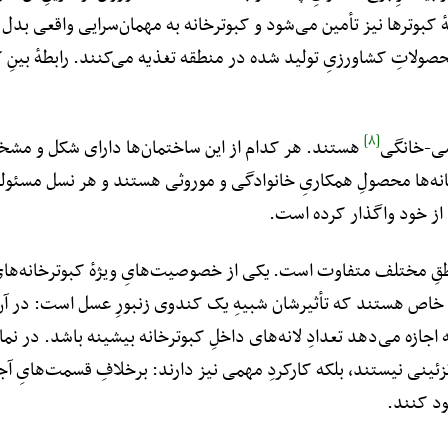
 کبوترها نیز تأمین می‌شود و کبوترخانه به مهمان‌سرایی واقعی بدل م
صولاتِ کشاورزیِ تولید شده در منطقه تغذیه می‌کنند. رابطهٔ بینِ کش
[۸]
ومی-خانگی
هستند. هر کدام از این ساختمان‌ها دارای شکل و مشخ
نه‌ها محصولِ همکاریِ خانوادگی و موروثی هستند و هر نسل مسئولیت 
 از خود واگذار کرده است.
ِ مختلف متفاوت است. یکی از خصوصیت‌هایِ ویژهٔ کبوترخانه‌هایِ ا
 و خاص هستند که تأثیرشان شبیهِ یک کندوی زنبورِ عسل است: در آن 
جازه می‌دهد تعدادِ لانه‌های داخلِ کبوترخانه بیشینه باشد. در نمایِ ب
تزئینی نیستند، بلکه کارکردِ مهمی نیز دارند: برخلافِ قسمت‌هایِ آج
د کنند.