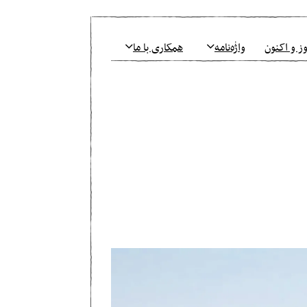
ز و اکنون
واژٰه‌نامه
همکاری با ما