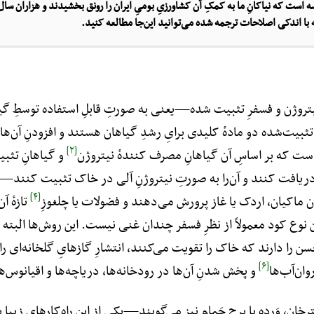
ارضه است که نیاکانِ ما به کمکِ آن کشاورزیِ بومیِ ایران را رونق بخشیدند و هزاران سال ا
 با اندکی اصلاحات ترجمه شده می‌توانید این‌جا مطالعه کنید.
یتروژن و فسفرِ تثبیت شده—یعنی به صورتِ قابلِ استفاده توسطِ گیا
تثبیت‌شده دو مادهٔ کلیدی برایِ رشدِ گیاهان هستند و افزودنِ آن‌ها ب
[۲]
است که بر اساسِ آن گیاهانِ مصرف کنندهٔ نیتروژن
و گیاهانِ تثبی
را دریافت کنند و آن‌را به صورتِ نیتروژنِ آلی در خاک تثبیت کن
[۴]
ن ماکیان، اردک یا غاز پرورش می‌دهند و فضولات یا چلغوزِ
تازهٔ آ
 نوع کود معمولاً از نظرِ فسفر چندان غنی نیست. این روش‌ها البته ب
ن را دارند که خاک را تقویت می‌کنند، انتشارِ گازهایِ گلخانه‌ای 
[۶]
ان‌آب‌ها
و پخش شدنِ آن‌ها در رودخانه‌ها، دریاچه‌ها و اقیانوس‌ه
رخان، وَردِه یا برجِ حَمام نیز می‌گویند—یکی از این راه‌کارهای زیبا بر