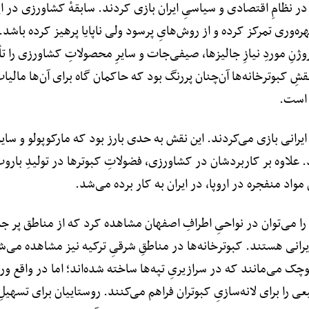
ر نظامِ اقتصادی و سیاسیِ ایران بازی کردند. سابقهٔ کشاورزی در ای
ه‌وری تمرکز کرده و از روش‌هایِ پرسود ولی ناپایا پرهیز کرده باشد. 
روژنِ موردِ نیازِ جالیزها، صیفی‌جات و سایرِ محصولاتِ کشاورزی را 
قشِ کبوترخانه‌ها آن‌چنان پررنگ بود که حاکمان گاه برای آن‌ها مالی
 است.
رانی بازی می‌کردند. این نقش به حدی بارز بود که مارکوپولو و سایرِ ج
ند. علاوه بر کاربردشان در کشاورزی، فضولاتِ کبوترها در تولیدِ ب
اد منفجره در اروپا، در ایران به کار برده می‌شد.
را می‌توان در نواحیِ اطرافِ اصفهان مشاهده کرد که از مناطق پر ج
ی هستند. کبوترخانه‌ها در مناطقِ شرقیِ ترکیه نیز مشاهده می‌شوند،
وچک می‌مانند که در سرازیریِ تپه‌ها ساخته شده‌اند؛ اما در واقع و
را برای لانه‌سازیِ کبوتران فراهم می‌کنند. روستاییان برای تسهیلِ ل