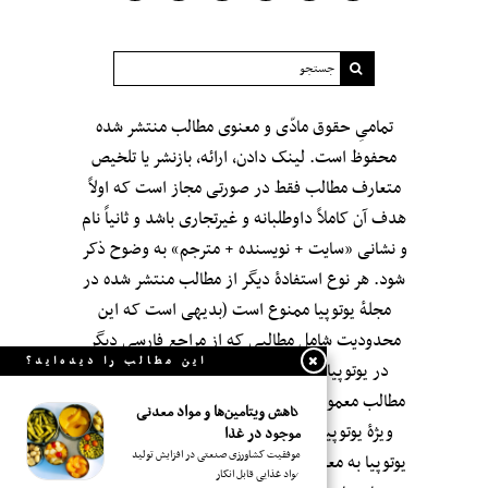
تمامیِ حقوق مادّی و معنوی مطالب منتشر شده
محفوظ است. لینک دادن، ارائه، بازنشر یا تلخیص
متعارف مطالب فقط در صورتی مجاز است که اولاً
هدف آن کاملاً داوطلبانه و غیرتجاری باشد و ثانیاً نام
و نشانی «سایت + نویسنده + مترجم» به وضوح ذکر
شود. هر نوع استفادهٔ دیگر از مطالب منتشر شده در
مجلهٔ یوتوپیا ممنوع است (بدیهی است که این
محدودیت شامل مطالبی که از مراجعِ فارسی دیگر
این مطالب را دیده‌اید؟
در یوتوپیا بازنشر شده‌اند نمی‌شود؛ اگر چه این
مطالب معمولاً با صرف وقت و سلیقه و با «ویرایش»
کاهش ویتامین‌ها و مواد معدنی
ویژهٔ یوتوپیا بازنشر می‌شوند.). انتشار مطالب در
موجود در غذا
موفقیت کشاورزی صنعتی در افزایش تولید
یوتوپیا به معنای تأییدِ بی‌قید‌ و شرطِ محتوای آن‌ها و
مواد غذایی قابل انکار