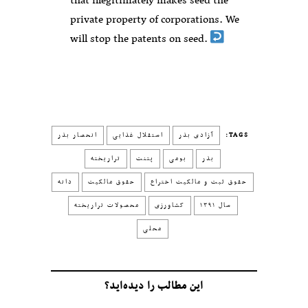
that illegitimately makes seed the
private property of corporations. We
will stop the patents on seed.
TAGS:
آزادی بذر
استقلال غذایی
انحصار بذر
بذر
بومی
پتنت
تراریخته
حقوق ثبت و مالکیت اختراع
حقوق مالکیت
دانه
سال ۱۳۹۱
کشاورزی
محصولات تراریخته
محلی
این مطالب را دیده‌اید؟