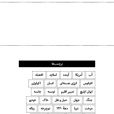
مطلب قبلی
اقتصاد محلی
مطلب بعدی
برده‌های انرژی
برچسب‌ها
آب
آمریکا
آینده
اسلاید
اقتصاد
اقیانوس
انرژی هسته‌ای
انسان
اکولوژی
ایوان ایلیچ
تغییر اقلیم
توسعه
جامعه
جنگ
جهان
حمل و نقل
خاک
خودرو
درخت
دریا
دههٔ ۱‍۳۶۰
دوچرخه
زباله