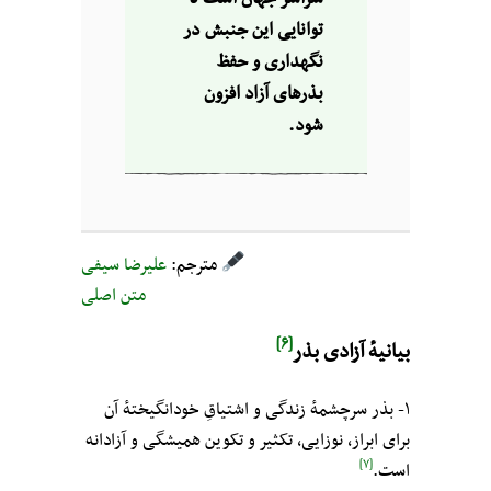
توانایی این جنبش در
نگهداری و حفظ
بذرهای آزاد افزون
شود.
مترجم:
علیرضا سیفی
متن اصلی
[۶]
بیانیهٔ آزادی بذر
۱- بذر سرچشمهٔ زندگی و اشتیاقِ خودانگیختهٔ آن
برای ابراز، نوزایی، تکثیر و تکوین همیشگی و آزادانه
[۷]
است.