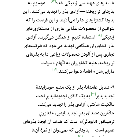
[۱۷]
۸- بذرهای مهندسی ژنتیکی شده
—موسوم به
بذرهای تراریخته—آزادی بذر را تهدید می‌کنند. این
بذرها کشتزارهای ما را می‌آلایند و این فرصت را که
بتوانیم از محصولات غذایی عاری از دستکاری‌های
[۱۸]
ژنتیکی
استفاده کنیم از همگان می‌گیرند. آزادی
بذرِ کشاورزان هنگامی تهدید می‌شود که شرکت‌های
تجاری پس از آلودن محصولات زراعی ما به بذرهای
تراریخته، علیه کشاورزان به اتّهام «سرقت
[۱۹]
دارایی‌شان» اقامهٔ دعوا می‌کنند.
۹- تبدیل عامدانهٔ بذر از یک منبعِ خودزایندهٔ
[۲۰]
تجدیدپذیر
به یک کالای تجدیدناپذیرِ تحت
مالکیتِ شرکتی، آزادی بذر را تهدید می‌کند.
حادّترین مصداقِ بذرِ تجدیدناپذیر، «فناوریِ
ترمیناتور (نابودگر)» است که هدف آن ایجاد بذرهای
عقیم است—بذرهایی که نمی‌توان از ثمرهٔ آن‌ها
[۲۱]