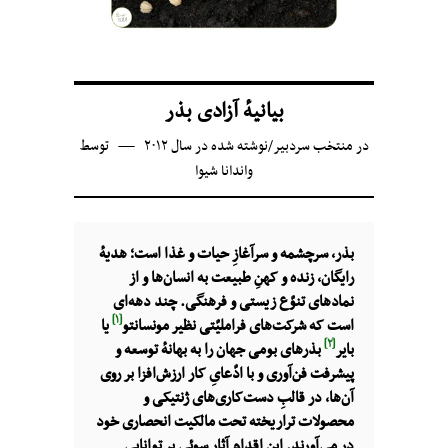
بیانیهٔ آزادی بذر
در
منتخب سردبیر
/
نوشته شده در سال ۲۰۱۲
توسط
واندانا شیوا
بذر، سرچشمه‌ و سرآغازِ حیات و غذا است؛ هدیهٔ
رایگان، زنده و کهنِ طبیعت به انسان‌ها و از
نمادهای تنوّع زیستی و فرهنگی. چند دهه‌ای
[۱]
است که شرکت‌های فراملیّتی نظیر مونسانتو
یا
[۲]
بایر
بذرهای بومی جهان را به بهانهٔ توسعه و
پیشرفت فن‌آوری و با ادّعایِ کار ارزش‌افزا بر روی
آن‌ها، در قالبِ دست‌کاری‌های ژنتیکی و
محصولات تراریخته تحت مالکیت انحصاری خود
در می‌آورند. این اقدام آثار سوئی بر توانایی