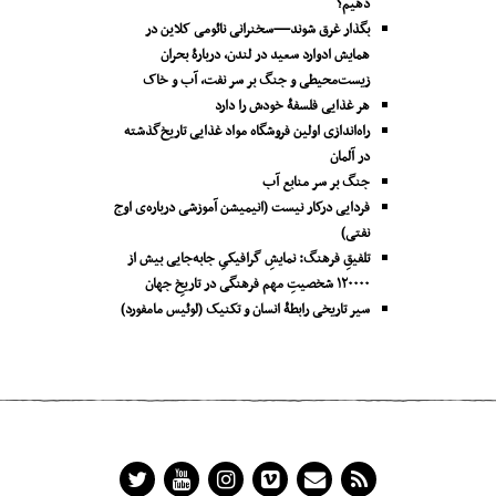
دهیم؟
بگذار غرق شوند—سخنرانی نائومی کلاین در
همایش ادوارد سعید در لندن، دربارۀ بحران
زیست‌محیطی و جنگ بر سر نفت، آب و خاک
هر غذایی فلسفۀ خودش را دارد
راه‌اندازی اولین فروشگاه مواد غذایی تاریخ‌گذشته
در آلمان
جنگ بر سر منابع آب
فردایی درکار نیست (انیمیشن آموزشی درباره‌ی اوج
نفتی)
تلفیقِ فرهنگ: نمایشِ گرافیکیِ جا‌به‌جایی بیش از
۱۲۰۰۰۰ شخصیتِ مهم فرهنگی در تاریخِ جهان
سیر تاریخی رابطۀ انسان و تکنیک (لوئیس مامفورد)