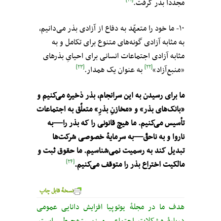
مجدداً بذر گرفت.
۱۰- ما خود را متعهّد به دفاع از آزادی بذر می‌دانیم،
به مثابه آزادی گونه‌های متنوع برای تکامل و به
مثابه آزادی اجتماعات انسانی برای احیایِ بذرهای
[۲۳]
[۲۲]
«منبع‌آزاد»
به عنوان یک همدار.
ما برای رسیدن به این سرانجام، بذر ذخیره می‌کنیم و
«بانک‌های بذر» و «مخازنِ بذرِ» متعلّق به اجتماعات
تأسیس می‌کنیم. ما هیچ قانونی را که بذر را—به
ناروا و به ناحقّ—به سرمایهٔ خصوصی شرکت‌ها
تبدیل کند به رسمیت نمی‌شناسیم. ما حقوق ثبت و
[۲۴]
مالکیت اختراع بذر را متوقف می‌کنیم.
نسخهٔ قابل چاپ
هدف ما در مجلهٔ یوتوپیا افزایش دانایی عمومی