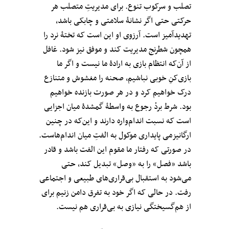
تصلب و سرکوب تنوع. برای مدیریتِ متصلب هر
حرکتی حتی اگر نشانۀ سلامتی و چابکی باشد،
تهدیدآمیز است. آرزوی او این است که تختۀ نرد را
همچون شطرنج مدیریت کند و موفق نیز شود. غافل
از آن‌که انتظام بازی به ارادۀ ما نیست و اگر ما
بازی‌کنِ خوبی نباشیم، صحنه را مغشوش و متنازع
درک خواهیم کرد و در هر صورت بازنده خواهیم
بود. شرط بردْ رجوع به واسطۀ گمشدۀ میان اجزایی
است که نسبت اندام‌واره دارند و این‌که در چنین
ارگانیزمی پایداری موکول به الفتِ میان اندام‌هاست.
در صورتی که رفتار ما مقوم این الفت باشد و قادر
باشد «فصل» را به «وصل» تبدیل کند، حتی
می‌شود به استقبال بی‌قراری‌های طبیعی و اجتماعی
رفت. در حالی که اگر خود به تفرق دامن زنیم برای
از هم‌گسیختگی نیازی به بی‌قراری هم نیست.