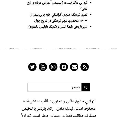
فردایی درکار نیست (انیمیشن آموزشی درباره‌ی اوج
نفتی)
تلفیقِ فرهنگ: نمایشِ گرافیکیِ جا‌به‌جایی بیش از
۱۲۰۰۰۰ شخصیتِ مهم فرهنگی در تاریخِ جهان
سیر تاریخی رابطۀ انسان و تکنیک (لوئیس مامفورد)
تمامیِ حقوق مادّی و معنوی مطالب منتشر شده
محفوظ است. لینک دادن، ارائه، بازنشر یا تلخیص
متعارف مطالب فقط در صورتی مجاز است که اولاً