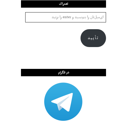
اشتراک
تأیید
در تلگرام