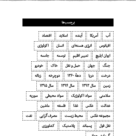
برچسب‌ها
آب
آمریکا
آینده
اسلاید
اقتصاد
اقیانوس
انرژی هسته‌ای
انسان
اکولوژی
ایوان ایلیچ
تغییر اقلیم
توسعه
جامعه
جنگ
جهان
حمل و نقل
خاک
خودرو
درخت
دریا
دههٔ ۱‍۳۶۰
دوچرخه
زباله
زمین
سال ۱۳۹۳
سال ۱۳۹۴
سال ۱۳۹۵
سلامتی
سواد اکولوژیک
سواد محیطی
سوریه
عدالت
عکس
غذا
فلسفه
ماشین
مجموعه عکس
محیط زیست
مصرف‌گرایی‬
نفت
نقل قول
پسماند
پلاستیک
کشاورزی