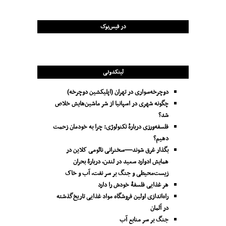
در فیس‌بوک
لینکدونی
دوچرخه‌سواری در تهران (اپلیکشین دوچرخه)
چگونه شهری در اسپانیا از شر ماشین‌هایش خلاص
شد؟
فلسفه‌ورزی دربارهٔ تکنولوژی: چرا به خودمان زحمت
دهیم؟
بگذار غرق شوند—سخنرانی نائومی کلاین در
همایش ادوارد سعید در لندن، دربارۀ بحران
زیست‌محیطی و جنگ بر سر نفت، آب و خاک
هر غذایی فلسفۀ خودش را دارد
راه‌اندازی اولین فروشگاه مواد غذایی تاریخ‌گذشته
در آلمان
جنگ بر سر منابع آب