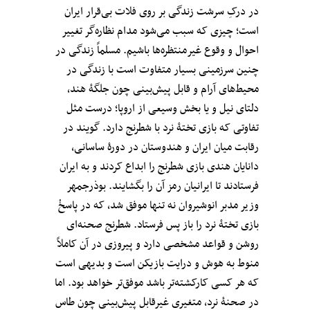
در درکِ سرشت زندگی بر روی فلات بی‌قرار ایران
است؛ چیزی که سبب می‌شود مدام نظاره‌گر تغییر
احوال و وقوع غیرمنتظره‌ها باشیم. مسلماً زندگی در
چنین سرزمینی بسیار متفاوت است با زندگی در
محیط‌های آرام و قابل پیش‌بینی چون جلگۀ هند،
دلتای نیل و یا بخش وسیعی از اروپا؛ درست مثل
تفاوتی که بازی تختۀ نرد با شطرنج دارد. گویند در
رقابت میان ایران و هندوستان در دورۀ ساسانی،
دانایان هندی بازی شطرنج را ابداع کردند و به ایران
فرستادند تا ایرانیان رمز آن را بگشایند. بوذرجمهر
وزیر مدبر انوشیروان نه تنها موفق شد، که در پاسخْ
بازی تختۀ نرد را باز پس فرستاد. شطرنج صحنه‌ای
روشن و قواعد مشخصی دارد و پیروزی در آن کاملاً
منوط به هوش و درایت بازیکن است و بدیهی است
که هر کسی کارکشته‌تر باشد موفق‌تر خواهد بود. اما
در صحنۀ نرد، متغیری غیرقابل پیش‌بینی چون طاس