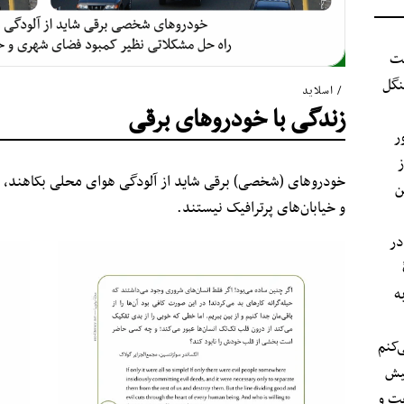
 نیست
نگل
اسلاید
زندگی با خودروهای برقی
ر
ز
خودروهای (شخصی) برقی شاید از آلودگی هوای محلی بکاهند، ا
ن
و خیابان‌های پرترافیک نیستند.
در
ه
‌کنم
پیش
فت و