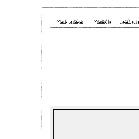
ز و اکنون
واژٰه‌نامه
همکاری با ما