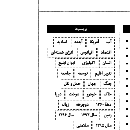
برچسب‌ها
آب
آمریکا
آینده
اسلاید
اقتصاد
اقیانوس
انرژی هسته‌ای
انسان
اکولوژی
ایوان ایلیچ
تغییر اقلیم
توسعه
جامعه
جنگ
جهان
حمل و نقل
خاک
خودرو
درخت
دریا
دههٔ ۱‍۳۶۰
دوچرخه
زباله
زمین
سال ۱۳۹۳
سال ۱۳۹۴
سال ۱۳۹۵
سلامتی