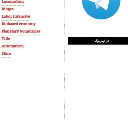
Locomotion
Biogas
Labor intensive
Biobased economy
Planetary boundaries
Title
در فیس‌بوک
Automation
Slum