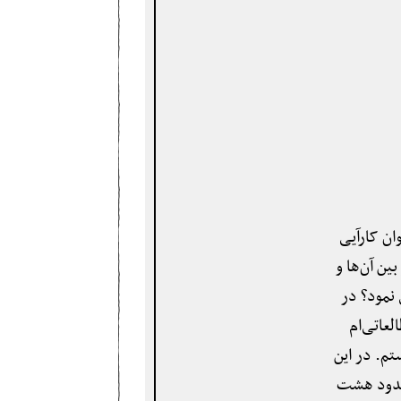
ن کارآیی
ین آن‌ها و
 نمود؟ در
لعاتی‌ام
تم. در این
 حدود هشت