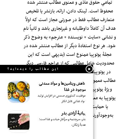
تمامیِ حقوق مادّی و معنوی مطالب منتشر شده
محفوظ است. لینک دادن، ارائه، بازنشر یا تلخیص
متعارف مطالب فقط در صورتی مجاز است که اولاً
هدف آن کاملاً داوطلبانه و غیرتجاری باشد و ثانیاً نام
و نشانی «سایت + نویسنده + مترجم» به وضوح ذکر
شود. هر نوع استفادهٔ دیگر از مطالب منتشر شده در
مجلهٔ یوتوپیا ممنوع است (بدیهی است که این
محدودیت شامل مطالبی که از مراجعِ فارسی دیگر
این مطالب را دیده‌اید؟
در یوتوپیا بازنشر شده‌اند نمی‌شود؛ اگر چه این
مطالب معمولاً با صرف وقت و سلیقه و با «ویرایش»
کاهش ویتامین‌ها و مواد معدنی
ویژهٔ یوتوپیا بازنشر می‌شوند.). انتشار مطالب در
موجود در غذا
موفقیت کشاورزی صنعتی در افزایش تولید
یوتوپیا به معنای تأییدِ بی‌قید‌ و شرطِ محتوای آن‌ها و
مواد غذایی قابل انکار
یا حمایت از سوابق اجتماعی-سیاسی-فکری
بیانیهٔ آزادی بذر
به‌وجودآورندگان‌شان نیست. مجلهٔ یوتوپیا—۱۳۹۶
بذر، سرچشمه‌ و سرآغازِ حیات و غذا است؛
هدیهٔ رایگان،