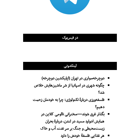
در فیس‌بوک
لینکدونی
دوچرخه‌سواری در تهران (اپلیکشین دوچرخه)
چگونه شهری در اسپانیا از شر ماشین‌هایش خلاص
شد؟
فلسفه‌ورزی دربارهٔ تکنولوژی: چرا به خودمان زحمت
دهیم؟
بگذار غرق شوند—سخنرانی نائومی کلاین در
همایش ادوارد سعید در لندن، دربارۀ بحران
زیست‌محیطی و جنگ بر سر نفت، آب و خاک
هر غذایی فلسفۀ خودش را دارد