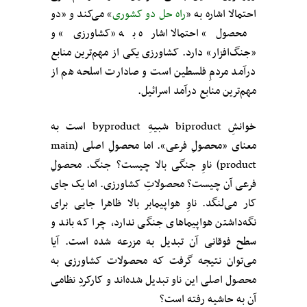
احتمالا اشاره به «
راه حل دو کشوری
» می‌کند و «دو
محصول» احتمالا اشاره به «کشاورزی» و
«جنگ‌افزار» دارد. کشاورزی یکی از مهم‌ترین منابع
درآمد مردمِ فلسطین است و صادارت اسلحه هم از
مهم‌ترین منابع درآمد اسرائیل.
خوانشِ biproduct شبیهِ byproduct است به
معنای «محصولِ فرعی». اما محصولِ اصلی (main
product) ناوِ جنگی بالا چیست؟ جنگ. محصولِ
فرعی آن چیست؟ محصولاتِ کشاورزی. اما یک جای
کار می‌لنگد. ناوِ هواپیمابر بالا ظاهرا جایی برای
نگه‌داشتن هواپیماهای جنگی ندارد،‌ چرا که باند و
سطح فوقانی آن تبدیل به مزرعه شده است. آیا
می‌توان نتیجه گرفت که محصولات کشاورزی به
محصول اصلی این ناو تبدیل شده‌اند و کارکردِ نظامی
آن به حاشیه رفته است؟