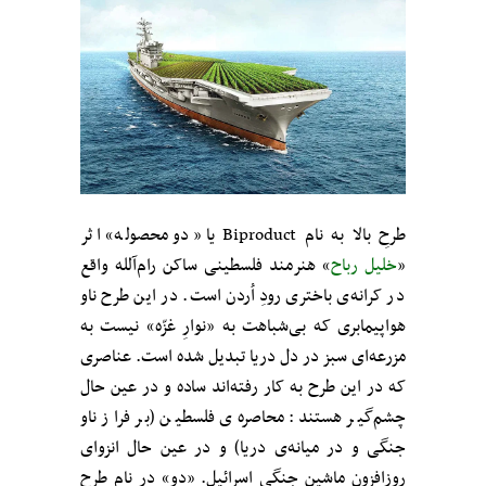
طرحِ بالا به نام Biproduct یا «دو محصوله» اثر
«
خلیل رباح
» هنرمند فلسطینی ساکن رام‌آلله واقع
در کرانه‌ی باختری رودِ اُردن است. در این طرح ناو
هواپیمابری که بی‌شباهت به «نوارِ غزّه»‌ نیست به
مزرعه‌ای سبز در دل دریا تبدیل شده است. عناصری
که در این طرح به کار رفته‌اند ساده و در عین حال
چشم‌گیر هستند: محاصره‌ی فلسطین (بر فراز ناو
جنگی و در میانه‌ی دریا) و در عین حال انزوای
روزافزون ماشین جنگی اسرائیل. «دو» در نام طرح