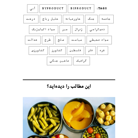
TAGS:
BIPRODUCT
BYPRODUCT
آبی
جامعه
جنگ
خاورمیانه
خلیل رباح
درخت
دموکراسی
ژنرال
سبز
سواد اکولوژیک
سواد محیطی
سیاست
صلح
طرح
عدالت
غزه
فلز
فلسطین
کشاورز
کشاورزی
گرافیک
ماشین جنگی
این مطالب را دیده‌اید؟