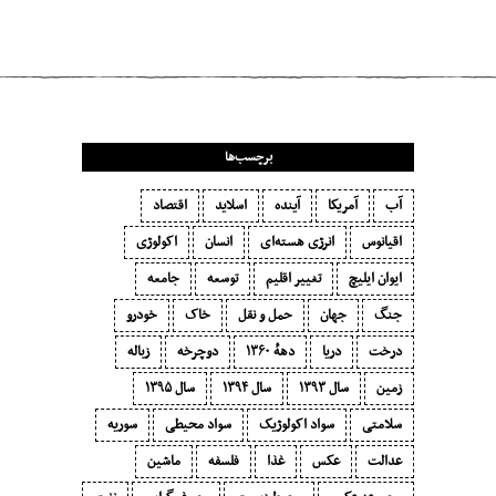
مطلب بعدی
یخ‌ها آب می‌شوند،‌ زمین بالا می‌آید
برچسب‌ها
آب
آمریکا
آینده
اسلاید
اقتصاد
اقیانوس
انرژی هسته‌ای
انسان
اکولوژی
ایوان ایلیچ
تغییر اقلیم
توسعه
جامعه
جنگ
جهان
حمل و نقل
خاک
خودرو
درخت
دریا
دههٔ ۱‍۳۶۰
دوچرخه
زباله
زمین
سال ۱۳۹۳
سال ۱۳۹۴
سال ۱۳۹۵
سلامتی
سواد اکولوژیک
سواد محیطی
سوریه
عدالت
عکس
غذا
فلسفه
ماشین