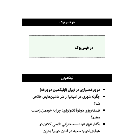
در فیس‌بوک
در فیس‌بوک
لینکدونی
دوچرخه‌سواری در تهران (اپلیکشین دوچرخه)
چگونه شهری در اسپانیا از شر ماشین‌هایش خلاص
شد؟
فلسفه‌ورزی دربارهٔ تکنولوژی: چرا به خودمان زحمت
دهیم؟
بگذار غرق شوند—سخنرانی نائومی کلاین در
همایش ادوارد سعید در لندن، دربارۀ بحران