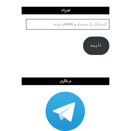
اشتراک
تأیید
در تلگرام