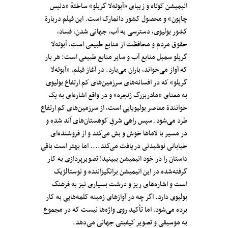
انیمیشن کوتاه و زیبای «آبوئه‌لا گریلو» ساختهٔ «دنیس
چاپون» و محصول کشور دانمارک است. این فیلم دربارهٔ
کشور بولیوی، دسترسی به آب،‌ جهانی شدن، فساد،‌
حقوق مردم و محافظت از منابع طبیعی است. آبوئه‌لا
گریلو سمبل منابع آب و سایر منابع طبیعی است: هر بار
که آواز می‌خواند، باران می‌بارد. در آغاز فیلم، «آبوئه‌لا
گریلو» که در افسانه‌های سرزمین‌های کم ارتفاع بولیوی
به معنای «مادربزرگ زنجره‌» و در واقع اشاره‌ای به یک
خوانندهٔ معاصر بولیویایی است، از سرزمین‌های کم ارتفاع
طرد می‌شود. سپس راهی شرقِ کوهستان‌های آند شده و
در مسیر با لاماها خوش و بش می‌کند و از فروشنده‌ای
خیابانی نوشیدنی دریافت می‌کند.... اما بهتر است باقی
داستان را در خود انیمیشن ببینید! تصویرپردازی به کار
گرفته‌شده در این انیمیشن برانگیزاننده و نوستالژیک
است و اشاره‌های ریز و درشت بسیاری نیز به فرهنگ
بولیوی دارد. اگر چه در آوازهای زمینه کلمه‌هایی به کار
برده می‌شود، اما تأکید روی واژه‌ها نیست که در مجموع
به موسیقی و تصویر کیفیتی جهانی می‌دهد.