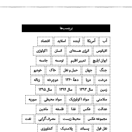
برچسب‌ها
آب
آمریکا
آینده
اسلاید
اقتصاد
اقیانوس
انرژی هسته‌ای
انسان
اکولوژی
ایوان ایلیچ
تغییر اقلیم
توسعه
جامعه
جنگ
جهان
حمل و نقل
خاک
خودرو
درخت
دریا
دههٔ ۱‍۳۶۰
دوچرخه
زباله
زمین
سال ۱۳۹۳
سال ۱۳۹۴
سال ۱۳۹۵
سلامتی
سواد اکولوژیک
سواد محیطی
سوریه
عدالت
عکس
غذا
فلسفه
ماشین
مجموعه عکس
محیط زیست
مصرف‌گرایی‬
نفت
نقل قول
پسماند
پلاستیک
کشاورزی