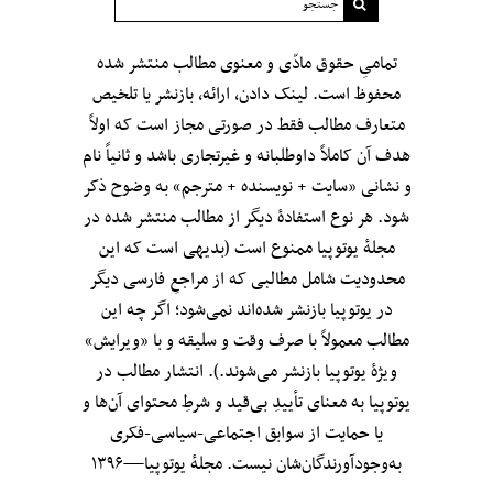
تمامیِ حقوق مادّی و معنوی مطالب منتشر شده
محفوظ است. لینک دادن، ارائه، بازنشر یا تلخیص
متعارف مطالب فقط در صورتی مجاز است که اولاً
هدف آن کاملاً داوطلبانه و غیرتجاری باشد و ثانیاً نام
و نشانی «سایت + نویسنده + مترجم» به وضوح ذکر
شود. هر نوع استفادهٔ دیگر از مطالب منتشر شده در
مجلهٔ یوتوپیا ممنوع است (بدیهی است که این
محدودیت شامل مطالبی که از مراجعِ فارسی دیگر
در یوتوپیا بازنشر شده‌اند نمی‌شود؛ اگر چه این
مطالب معمولاً با صرف وقت و سلیقه و با «ویرایش»
ویژهٔ یوتوپیا بازنشر می‌شوند.). انتشار مطالب در
یوتوپیا به معنای تأییدِ بی‌قید‌ و شرطِ محتوای آن‌ها و
یا حمایت از سوابق اجتماعی-سیاسی-فکری
به‌وجودآورندگان‌شان نیست. مجلهٔ یوتوپیا—۱۳۹۶