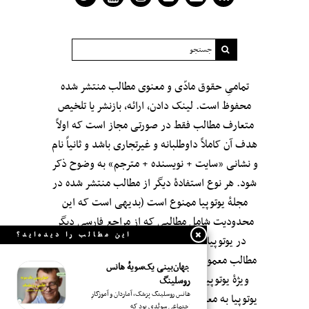
تمامیِ حقوق مادّی و معنوی مطالب منتشر شده
محفوظ است. لینک دادن، ارائه، بازنشر یا تلخیص
متعارف مطالب فقط در صورتی مجاز است که اولاً
هدف آن کاملاً داوطلبانه و غیرتجاری باشد و ثانیاً نام
و نشانی «سایت + نویسنده + مترجم» به وضوح ذکر
شود. هر نوع استفادهٔ دیگر از مطالب منتشر شده در
مجلهٔ یوتوپیا ممنوع است (بدیهی است که این
محدودیت شامل مطالبی که از مراجعِ فارسی دیگر
این مطالب را دیده‌اید؟
در یوتوپیا بازنشر شده‌اند نمی‌شود؛ اگر چه این
مطالب معمولاً با صرف وقت و سلیقه و با «ویرایش»
جهان‌بینی یک‌سویهٔ هانس
ویژهٔ یوتوپیا بازنشر می‌شوند.). انتشار مطالب در
روسلینگ
هانس روسلینگ پزشک، آماردان و آموزگارِ
یوتوپیا به معنای تأییدِ بی‌قید‌ و شرطِ محتوای آن‌ها و
اجتماعیِ سوئدی بود که