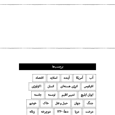
مطلب قبلی
انرژی در مقیاسِ کهکشان‌ها
مطلب بعدی
ماهی‌ها نیز احساس دارند
برچسب‌ها
آب
آمریکا
آینده
اسلاید
اقتصاد
اقیانوس
انرژی هسته‌ای
انسان
اکولوژی
ایوان ایلیچ
تغییر اقلیم
توسعه
جامعه
جنگ
جهان
حمل و نقل
خاک
خودرو
درخت
دریا
دههٔ ۱‍۳۶۰
دوچرخه
زباله