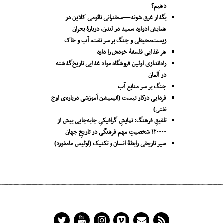
دهیم؟
بگذار غرق شوند—سخنرانی نائومی کلاین در
همایش ادوارد سعید در لندن، دربارۀ بحران
زیست‌محیطی و جنگ بر سر نفت، آب و خاک
هر غذایی فلسفۀ خودش را دارد
راه‌اندازی اولین فروشگاه مواد غذایی تاریخ‌گذشته
در آلمان
جنگ بر سر منابع آب
فردایی درکار نیست (انیمیشن آموزشی درباره‌ی اوج
نفتی)
تلفیقِ فرهنگ: نمایشِ گرافیکیِ جا‌به‌جایی بیش از
۱۲۰۰۰۰ شخصیتِ مهم فرهنگی در تاریخِ جهان
سیر تاریخی رابطۀ انسان و تکنیک (لوئیس مامفورد)