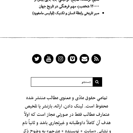
۱۲۰۰۰۰ شخصیتِ مهم فرهنگی در تاریخِ جهان
سیر تاریخی رابطۀ انسان و تکنیک (لوئیس مامفورد)
تمامیِ حقوق مادّی و معنوی مطالب منتشر شده
محفوظ است. لینک دادن، ارائه، بازنشر یا تلخیص
متعارف مطالب فقط در صورتی مجاز است که اولاً
هدف آن کاملاً داوطلبانه و غیرتجاری باشد و ثانیاً نام
و نشانی «سایت + نویسنده + مترجم» به وضوح ذکر