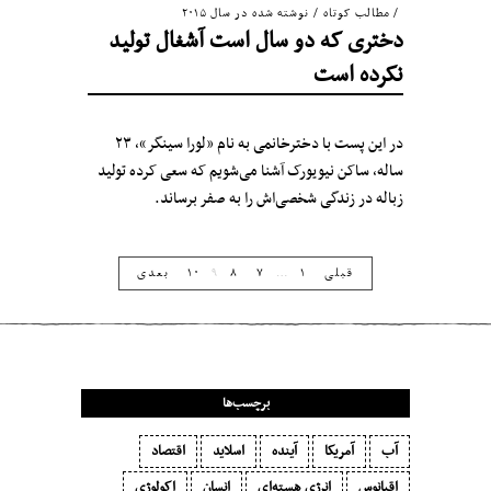
مطالب کوتاه
/
نوشته شده در سال ۲۰۱۵
دختری که دو سال است آشغال تولید
نکرده است
در این پست با دخترخانمی به نام «لورا سینگر»، ۲۳
ساله، ساکن نیویورک آشنا می‌شویم که سعی کرده تولید
زباله در زندگی‌ شخصی‌اش را به صفر برساند.
قبلی
۱
…
۷
۸
۹
۱۰
بعدی
برچسب‌ها
آب
آمریکا
آینده
اسلاید
اقتصاد
اقیانوس
انرژی هسته‌ای
انسان
اکولوژی