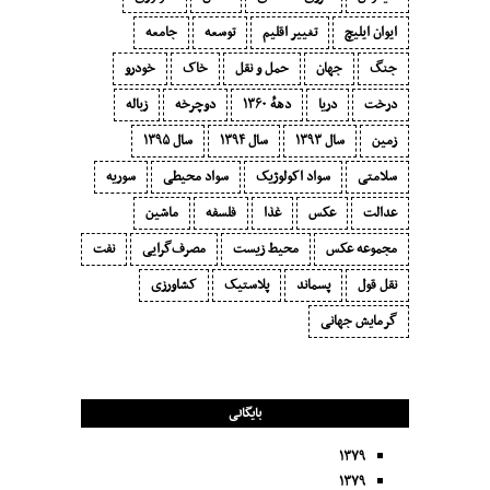
ایوان ایلیچ
تغییر اقلیم
توسعه
جامعه
جنگ
جهان
حمل و نقل
خاک
خودرو
درخت
دریا
دههٔ ۱‍۳۶۰
دوچرخه
زباله
زمین
سال ۱۳۹۳
سال ۱۳۹۴
سال ۱۳۹۵
سلامتی
سواد اکولوژیک
سواد محیطی
سوریه
عدالت
عکس
غذا
فلسفه
ماشین
مجموعه عکس
محیط زیست
مصرف‌گرایی‬
نفت
نقل قول
پسماند
پلاستیک
کشاورزی
گرمایش جهانی
بایگانی
۱۳۷۹
۱۳۷۹