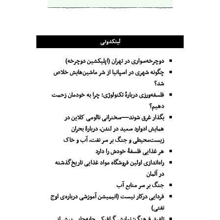
لینکدونی
دوچرخه‌سواری در تهران (اپلیکشین دوچرخه)
چگونه شهری در اسپانیا از شر ماشین‌هایش خلاص
شد؟
فلسفه‌ورزی دربارهٔ تکنولوژی: چرا به خودمان زحمت
دهیم؟
بگذار غرق شوند—سخنرانی نائومی کلاین در
همایش ادوارد سعید در لندن، دربارۀ بحران
زیست‌محیطی و جنگ بر سر نفت، آب و خاک
هر غذایی فلسفۀ خودش را دارد
راه‌اندازی اولین فروشگاه مواد غذایی تاریخ‌گذشته
در آلمان
جنگ بر سر منابع آب
فردایی درکار نیست (انیمیشن آموزشی درباره‌ی اوج
نفتی)
تلفیقِ فرهنگ: نمایشِ گرافیکیِ جا‌به‌جایی بیش از