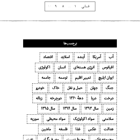
قبلی
۱
…
۸
۹
۱۰
برچسب‌ها
آب
آمریکا
آینده
اسلاید
اقتصاد
اقیانوس
انرژی هسته‌ای
انسان
اکولوژی
ایوان ایلیچ
تغییر اقلیم
توسعه
جامعه
جنگ
جهان
حمل و نقل
خاک
خودرو
درخت
دریا
دههٔ ۱‍۳۶۰
دوچرخه
زباله
زمین
سال ۱۳۹۳
سال ۱۳۹۴
سال ۱۳۹۵
سلامتی
سواد اکولوژیک
سواد محیطی
سوریه
عدالت
عکس
غذا
فلسفه
ماشین
مجموعه عکس
محیط زیست
مصرف‌گرایی‬
نفت