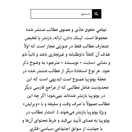
تمامیِ حقوق مادّی و معنوی مطالب منتشر شده
محفوظ است. لینک دادن، ارائه، بازنشر یا تلخیص
متعارف مطالب فقط در صورتی مجاز است که اولاً
هدف آن کاملاً داوطلبانه و غیرتجاری باشد و ثانیاً نام
و نشانی «سایت + نویسنده + مترجم» به وضوح ذکر
شود. هر نوع استفادهٔ دیگر از مطالب منتشر شده در
مجلهٔ یوتوپیا ممنوع است (بدیهی است که این
محدودیت شامل مطالبی که از مراجعِ فارسی دیگر
در یوتوپیا بازنشر شده‌اند نمی‌شود؛ اگر چه این
مطالب معمولاً با صرف وقت و سلیقه و با «ویرایش»
ویژهٔ یوتوپیا بازنشر می‌شوند.). انتشار مطالب در
یوتوپیا به معنای تأییدِ بی‌قید‌ و شرطِ محتوای آن‌ها و
یا حمایت از سوابق اجتماعی-سیاسی-فکری