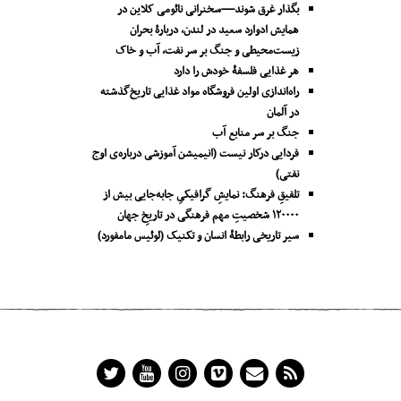
بگذار غرق شوند—سخنرانی نائومی کلاین در
همایش ادوارد سعید در لندن، دربارۀ بحران
زیست‌محیطی و جنگ بر سر نفت، آب و خاک
هر غذایی فلسفۀ خودش را دارد
راه‌اندازی اولین فروشگاه مواد غذایی تاریخ‌گذشته
در آلمان
جنگ بر سر منابع آب
فردایی درکار نیست (انیمیشن آموزشی درباره‌ی اوج
نفتی)
تلفیقِ فرهنگ: نمایشِ گرافیکیِ جا‌به‌جایی بیش از
۱۲۰۰۰۰ شخصیتِ مهم فرهنگی در تاریخِ جهان
سیر تاریخی رابطۀ انسان و تکنیک (لوئیس مامفورد)