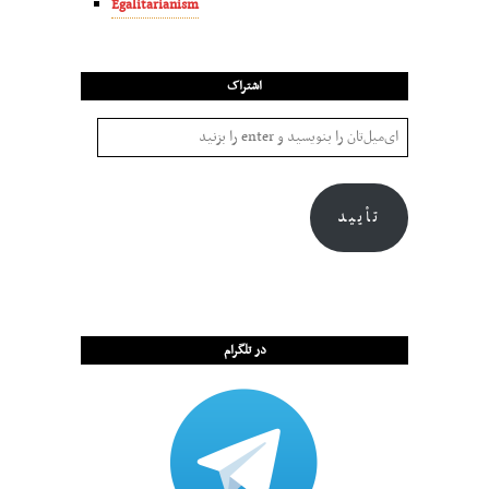
Egalitarianism
اشتراک
تأیید
در تلگرام