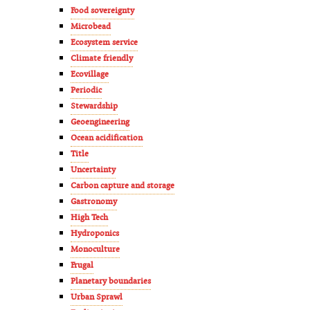
Food sovereignty
Microbead
Ecosystem service
Climate friendly
Ecovillage
Periodic
Stewardship
Geoengineering
Ocean acidification
Title
Uncertainty
Carbon capture and storage
Gastronomy
High Tech
Hydroponics
Monoculture
Frugal
Planetary boundaries
Urban Sprawl