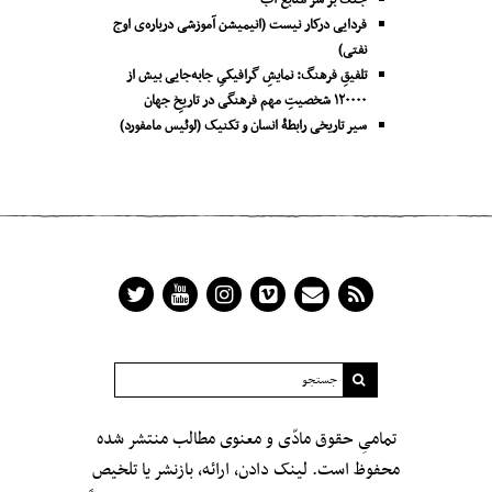
جنگ بر سر منابع آب
فردایی درکار نیست (انیمیشن آموزشی درباره‌ی اوج
نفتی)
تلفیقِ فرهنگ: نمایشِ گرافیکیِ جا‌به‌جایی بیش از
۱۲۰۰۰۰ شخصیتِ مهم فرهنگی در تاریخِ جهان
سیر تاریخی رابطۀ انسان و تکنیک (لوئیس مامفورد)
تمامیِ حقوق مادّی و معنوی مطالب منتشر شده
محفوظ است. لینک دادن، ارائه، بازنشر یا تلخیص