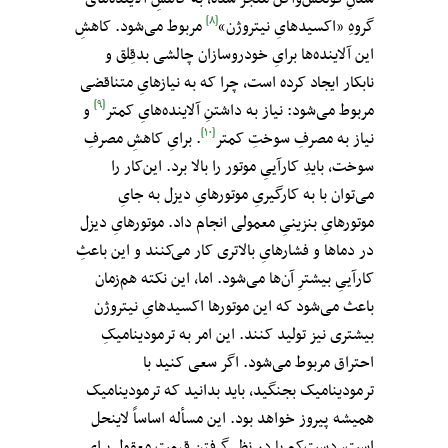
[۸]
گروهِ «اکسیدهایِ نیتروژن»
مربوط می‌شود. کاهشِ
این آلاینده‌ها برایِ خودروسازان چالشی بدقِلق و
نابکار ایجاد کرده است، چرا که به نیازهایِ متناقضی
[۹]
مربوط می‌شود: نیاز به داشتنِ آلاینده‌هایِ‌ کمتر
‌ و
[۱۰]
نیاز به مصرفِ سوختِ کمتر
. برایِ کاهشِ مصرفِ
سوخت، بایدِ کارآییِ موتور را بالا برد. این‌کار را
می‌توان با به کارگیریِ موتورهایِ دیزل به جایِ
موتورهایِ بنزینیِ معمولی انجام داد. موتورهایِ دیزل
در دماها و فشارهایِ بالاتری کار می‌کنند و این باعثِ
کارآییِ بیشترِ آن‌ها می‌شود. اما، این نکته هم‌زمان
باعث می‌شود که این موتورها اکسیدهایِ نیتروژن
بیشتری نیز تولید کنند. این امر به ترمودینامیکِ
احتراق مربوط می‌شود. اگر سعی کنید با
ترمودینامیک بجنگید، باید بدانید که ترمودینامیک
همیشه پیروز خواهد بود. این مسأله اساساً لاینحل
است، دستِ‌کم با در نظر گرفتنِ قیمتِ معقول برایِ