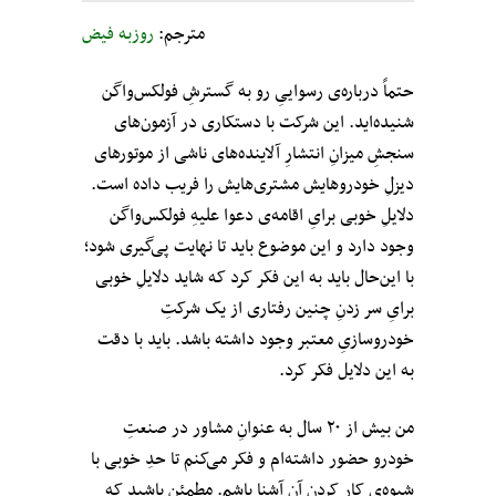
مترجم:
روزبه فیض
حتماً درباره‌ی رسواییِ رو به گسترشِ فولکس‌واگن
شنیده‌اید. این شرکت با دستکاری در آزمون‌های
سنجشِ میزانِ انتشارِ‌ آلاینده‌های ناشی از موتورهای
دیزلِ خودروهایش مشتری‌هایش را فریب داده است.
دلایلِ خوبی برایِ اقامه‌ی دعوا علیهِ فولکس‌واگن
وجود دارد و این موضوع باید تا نهایت پی‌گیری شود؛
با این‌حال باید به این فکر کرد که شاید دلایلِ خوبی
برایِ سر زدنِ چنین رفتاری از یک شرکتِ
خودروسازیِ معتبر وجود داشته باشد. باید با دقت
به این دلایل فکر کرد.
من بیش از ۲۰ سال به عنوانِ مشاور در صنعتِ
خودرو حضور داشته‌ام و فکر می‌کنم تا حدِ خوبی با
شیوه‌ی کار کردنِ آن‌ آشنا باشم. مطمئن باشید که