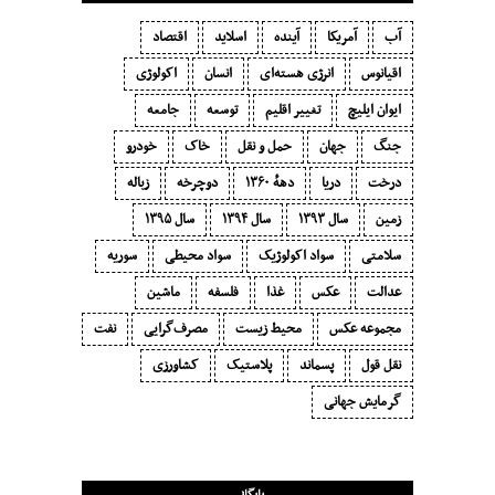
آب
آمریکا
آینده
اسلاید
اقتصاد
اقیانوس
انرژی هسته‌ای
انسان
اکولوژی
ایوان ایلیچ
تغییر اقلیم
توسعه
جامعه
جنگ
جهان
حمل و نقل
خاک
خودرو
درخت
دریا
دههٔ ۱‍۳۶۰
دوچرخه
زباله
زمین
سال ۱۳۹۳
سال ۱۳۹۴
سال ۱۳۹۵
سلامتی
سواد اکولوژیک
سواد محیطی
سوریه
عدالت
عکس
غذا
فلسفه
ماشین
مجموعه عکس
محیط زیست
مصرف‌گرایی‬
نفت
نقل قول
پسماند
پلاستیک
کشاورزی
گرمایش جهانی