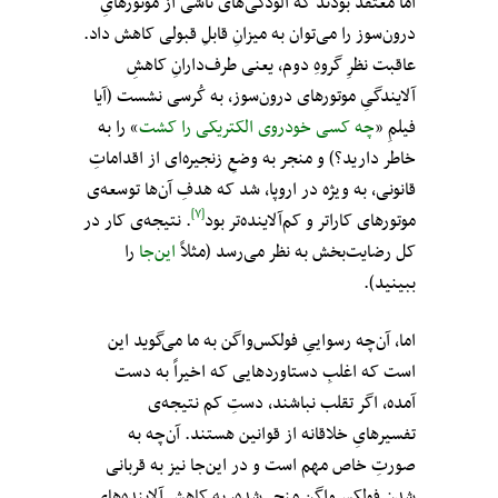
اما معتقد بودند که آلودگی‌های ناشی از موتورهایِ
درون‌سوز را می‌توان به میزانِ قابلِ قبولی کاهش داد.
عاقبت نظرِ گروهِ دوم، یعنی طرف‌دارانِ کاهشِ
آلایندگیِ موتورهای درون‌سوز، به کُرسی نشست (آیا
فیلمِ «
چه کسی خودروی الکتریکی را کشت
» را به
خاطر دارید؟) و منجر به وضعِ زنجیره‌ای از اقداماتِ
قانونی، به ویژه در اروپا، شد که هدفِ آن‌ها توسعه‌ی
[۷]
موتورهای کاراتر و کم‌آلاینده‌تر بود
. نتیجه‌ی کار در
کل رضایت‌بخش به نظر می‌رسد (مثلاً
این‌جا
را
ببینید).
اما، آن‌چه رسواییِ فولکس‌واگن به ما می‌گوید این
است که اغلبِ دستاوردهایی که اخیراً به دست
آمده، اگر تقلب نباشند، دستِ کم نتیجه‌ی
تفسیرهایِ خلاقانه از قوانین هستند. آن‌چه به
صورتِ خاص مهم است و در این‌جا نیز به قربانی
شدنِ فولکس‌واگن منجر شده، به کاهشِ آلاینده‌‌های