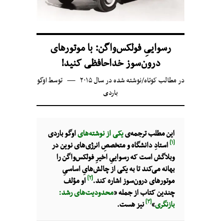
رسواییِ فولکس‌واگن: با موتورهای
درون‌سوز خداحافظی کنید!
در
مطالب کوتاه
/
نوشته شده در سال ۲۰۱۵
توسط
اوگو
باردی
این مطلب ترجمه‌ی
یکی از نوشته‌‌های
اوگو باردی
[۱]
استادِ دانشگاه و متخصصِ انرژی‌های نوین در
وبلاگش است که رسواییِ اخیرِ فولکس‌واگن را
بهانه می‌کند تا به یکی از چالش‌هایِ‌ اساسیِ
[۲]
موتورهای درون‌سوز اشاره کند.
او مؤلف
چندین کتاب از جمله «
محدودیت‌های رشد:
[۳]
بازنگری
»
نیز هست.