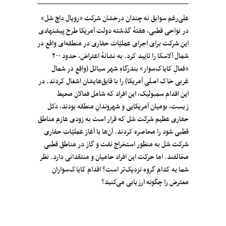
علی‌رغم سوابق نه چندان درخشان شرکت «رویال داچ شِل»
در نواحی قطبی، هفتهٔ گذشته دولت آمریکا طرح پیشنهادی
این شرکت برای اجرای عملیّات حفاری در منطقه‌ای واقع در
شمال آلاسکا را تایید کرد. به نشانهٔ اعتراض، حدود ۲۰۰
«فعالِ کایاک‌سوار» بندرگاهِ شهر سیاتل (واقع در شمال
غربی خاک اصلی آمریکا) را با قایق‌هایشان اشغال کردند. در
این اقدام سمبولیک، این افراد که شامل فعالان محیط
زیست، بومیان آمریکایی و شهروندانِ منطقه بودند، دکل
حفاری عظیم شرکت شل که قرار است به زودی عازم مناطق
قطبی شود را محاصره کردند. آن‌ها با آغاز عملیّات حفاری
شرکت شل به منظور استخراج نفت و گاز در مناطق قطبی
مخالفند. اما حرکت این افراد حامیان و منتقدانی دارد. نظر
شما به کدام گروه نزدیک‌تر است؟ اقدام کایاک‌سواران
معترض را چگونه ارزیابی می‌کنید؟