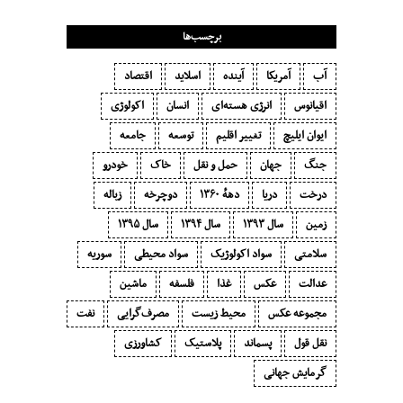
برچسب‌ها
آب
آمریکا
آینده
اسلاید
اقتصاد
اقیانوس
انرژی هسته‌ای
انسان
اکولوژی
ایوان ایلیچ
تغییر اقلیم
توسعه
جامعه
جنگ
جهان
حمل و نقل
خاک
خودرو
درخت
دریا
دههٔ ۱‍۳۶۰
دوچرخه
زباله
زمین
سال ۱۳۹۳
سال ۱۳۹۴
سال ۱۳۹۵
سلامتی
سواد اکولوژیک
سواد محیطی
سوریه
عدالت
عکس
غذا
فلسفه
ماشین
مجموعه عکس
محیط زیست
مصرف‌گرایی‬
نفت
نقل قول
پسماند
پلاستیک
کشاورزی
گرمایش جهانی