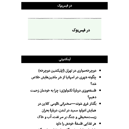
در فیس‌بوک
در فیس‌بوک
لینکدونی
دوچرخه‌سواری در تهران (اپلیکشین دوچرخه)
چگونه شهری در اسپانیا از شر ماشین‌هایش خلاص
شد؟
فلسفه‌ورزی دربارهٔ تکنولوژی: چرا به خودمان زحمت
دهیم؟
بگذار غرق شوند—سخنرانی نائومی کلاین در
همایش ادوارد سعید در لندن، دربارۀ بحران
زیست‌محیطی و جنگ بر سر نفت، آب و خاک
هر غذایی فلسفۀ خودش را دارد