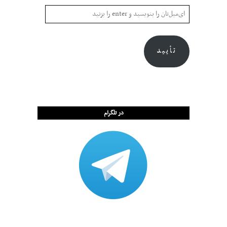
تأیید
در تلگرام