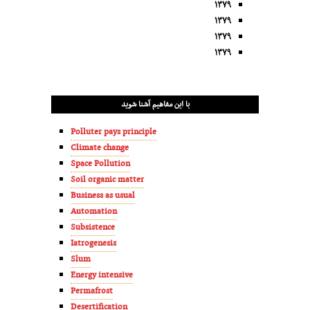
۱۳۷۹
۱۳۷۹
۱۳۷۹
۱۳۷۹
با این مفاهیم آشنا شوید
Polluter pays principle
Climate change
Space Pollution
Soil organic matter
Business as usual
Automation
Subsistence
Iatrogenesis
Slum
Energy intensive
Permafrost
Desertification