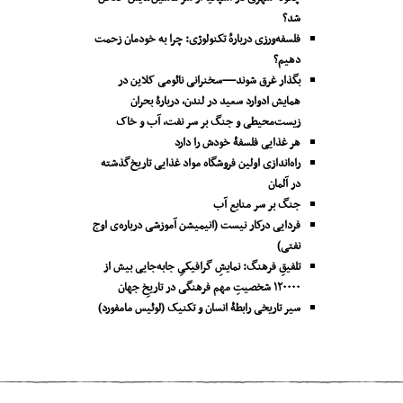
شد؟
فلسفه‌ورزی دربارهٔ تکنولوژی: چرا به خودمان زحمت
دهیم؟
بگذار غرق شوند—سخنرانی نائومی کلاین در
همایش ادوارد سعید در لندن، دربارۀ بحران
زیست‌محیطی و جنگ بر سر نفت، آب و خاک
هر غذایی فلسفۀ خودش را دارد
راه‌اندازی اولین فروشگاه مواد غذایی تاریخ‌گذشته
در آلمان
جنگ بر سر منابع آب
فردایی درکار نیست (انیمیشن آموزشی درباره‌ی اوج
نفتی)
تلفیقِ فرهنگ: نمایشِ گرافیکیِ جا‌به‌جایی بیش از
۱۲۰۰۰۰ شخصیتِ مهم فرهنگی در تاریخِ جهان
سیر تاریخی رابطۀ انسان و تکنیک (لوئیس مامفورد)