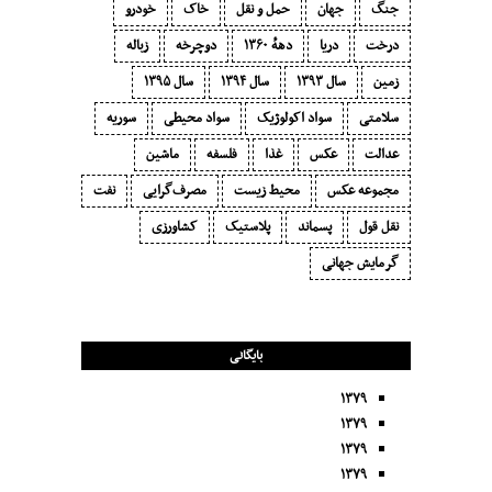
جنگ
جهان
حمل و نقل
خاک
خودرو
درخت
دریا
دههٔ ۱‍۳۶۰
دوچرخه
زباله
زمین
سال ۱۳۹۳
سال ۱۳۹۴
سال ۱۳۹۵
سلامتی
سواد اکولوژیک
سواد محیطی
سوریه
عدالت
عکس
غذا
فلسفه
ماشین
مجموعه عکس
محیط زیست
مصرف‌گرایی‬
نفت
نقل قول
پسماند
پلاستیک
کشاورزی
گرمایش جهانی
بایگانی
۱۳۷۹
۱۳۷۹
۱۳۷۹
۱۳۷۹