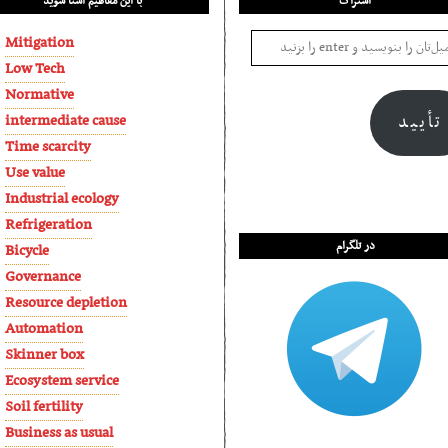
اشتراک
با این مفاهیم آشنا شوید
Mitigation
Low Tech
Normative
intermediate cause
تأیید
Time scarcity
Use value
Industrial ecology
Refrigeration
در تلگرام
Bicycle
Governance
Resource depletion
Automation
Skinner box
Ecosystem service
Soil fertility
Business as usual