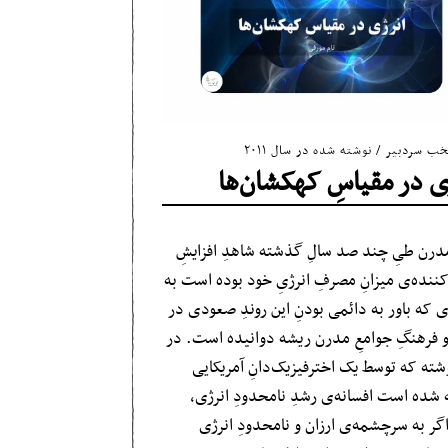
خب سردبیر
/
نوشته شده در سال ۲۰۱۱
ی در مقیاسِ کهکشان‌ها
مدرن طیِ چند صد سالِ گذشته شاهدِ افزایشِ
کننده‌ی میزانِ مصرفِ انرژیِ خود بوده است به
ی که باور به دائمی بودنِ این روندِ صعودی در
 فرهنگ‌ِ جوامعِ مدرن ریشه دوانیده است. در
وشته که توسط یک اخترفیزیک‌دانِ آمریکایی
 شده است افسانه‌ی رشدِ نامحدودِ‌ انرژی،
گر به سرچشمه‌ی ارزان و نامحدودِ‌ انرژی