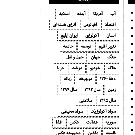
برچسب‌ها
آب
آمریکا
آینده
اسلاید
اقتصاد
اقیانوس
انرژی هسته‌ای
انسان
اکولوژی
ایوان ایلیچ
تغییر اقلیم
توسعه
جامعه
جنگ
جهان
حمل و نقل
خاک
خودرو
درخت
دریا
دههٔ ۱‍۳۶۰
دوچرخه
زباله
زمین
سال ۱۳۹۳
سال ۱۳۹۴
سال ۱۳۹۵
سلامتی
سواد اکولوژیک
سواد محیطی
سوریه
عدالت
عکس
غذا
فلسفه
ماشین
مجموعه عکس