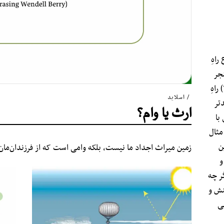
راهِ
ه منجر
به بروزِ مجموعه‌ٔ نوینی از مشکلات می‌شوند، (۲) راهِ
اسلاید
تر
ارث یا وام؟
 با
ثال‌
ن
زمین میراث اجداد ما نیست، بلکه وامی است که از فرزندان‌مان 
و
گر چه
نش و
عی