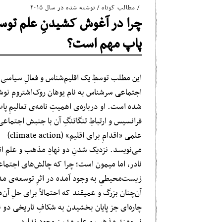
مطالب کوتاه
/
نوشته شده در سال ۲۰۱۵
چرا در آغوش کشیدنِ علم توس
پاپ مهم است؟
این مطلب توسطِ یک اقلیم‌شناس و فعالِ سیاسی 
اجتماعی سرشناس به نام یوهان روک‌اشتروم نوش
شده است. او درباره‌ی اهمیتِ نامه‌ی تعالیمِ پا
فرانسیس و ارتباطِ تنگاتنگِ آن‌ با جنبش اجتماعی
علمی «اقدامِ برای اقلیم» (climate action)
می‌نویسد. نزدیک شدنِ دو نهادِ مذهب و علم ات
نادر، اما میمون است؛ چرا که چالش‌های اجتماع
زیست‌محیطیِ به وجود آمده در اثرِ توسعه‌ی م
آن‌چنان بزرگ و عمیقند که احتمالاً برای حلِ آن‌ه
چاره‌ای جز پایان بخشیدن به شکافِ تاریخی دو نه