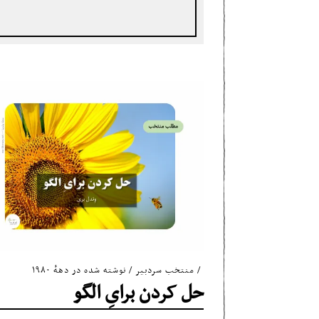
منتخب سردبیر
/
نوشته شده در دههٔ ۱۹۸۰
حل کردن برایِ الگو