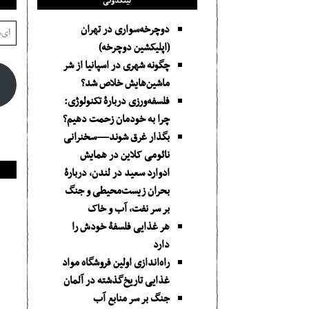
لینکدونی
دوچرخه‌سواری در تهران
(اپلیکشین دوچرخه)
چگونه شهری در اسپانیا از شر
ماشین‌هایش خلاص شد؟
فلسفه‌ورزی دربارهٔ تکنولوژی:
چرا به خودمان زحمت دهیم؟
بگذار غرق شوند—سخنرانی
نائومی کلاین در همایش
ادوارد سعید در لندن، دربارۀ
بحران زیست‌محیطی و جنگ
بر سر نفت، آب و خاک
هر غذایی فلسفۀ خودش را
دارد
راه‌اندازی اولین فروشگاه مواد
غذایی تاریخ‌گذشته در آلمان
جنگ بر سر منابع آب