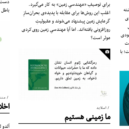
دست ب
برایِ توصیفِ «مهندسیِ زمین» به کار می‌گیرد.
ته
باطل 
اغلبِ این روش‌ها برای مقابله با پدیده‌ی بحران‌سازِ
ای
گرمایشِ زمین پیشنهاد می‌شوند و مقبولیتِ
روزافزونی یافته‌اند. اما آیا مهندسیِ زمین روی‌کردی
جودی
موثر است؟
یت
؛ با
منت
اخل
اسلاید
ما زمینی هستیم
آلدو ل