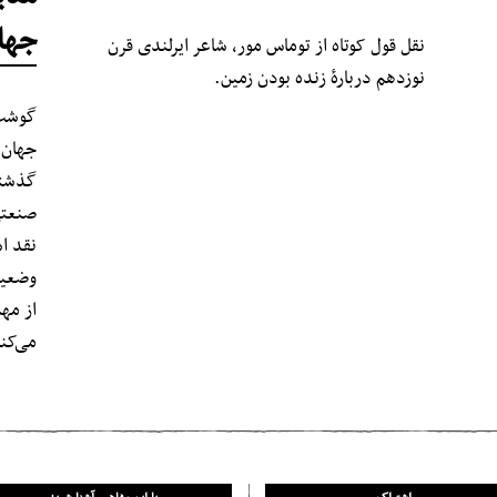
جها
نقل قول کوتاه از توماس مور، شاعر ایرلندی قرن
نوزدهم دربارهٔ زنده بودن زمین.
گوشت 
جهان 
گذشته
صنعتی
نقد ا
وضعیت
از مه
می‌کن