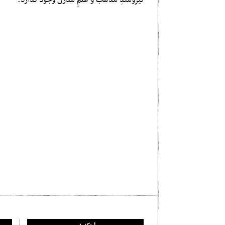
نیرومندِ مذهب و علمِ مدرن وجود ندارد.