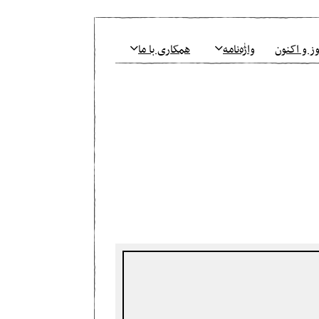
ز و اکنون
واژٰه‌نامه
همکاری با ما