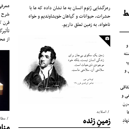
معرفی 
رمزگشایی ژنومِ انسان به ما نشان داده که ما با
ط
شرح م
حشرات، حیوانات و گیاهان خویشاوندیم و خواه
قرن که
ناخواه، به زمین تعلق داریم.
تأثیر
از مح
و
ته
پ
 و
فاقی
ی و
درن
ا
اسلاید
زمینِ زنده
مطال
ادِ
مناب