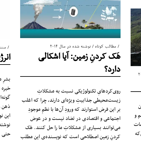
مطالب کوتاه
/
نوشته شده در سال ۲۰۱۴
منت
هَک کردنِ زمین: آیا اشکالی
انرژ
دارد؟
بشرِ 
خیره 
روی‌کردهایِ تکنولوژیکی نسبت به مشکلاتِ
گونه‌ا
زیست‌محیطی جذابیتِ ویژه‌ای دارند، چرا که اغلب
ن
ذهن و
بر این فرض استوارند که ورودِ آن‌ها با نظمِ موجودِ
م و
این ن
اجتماعی و اقتصادی در تضاد نیست و در عوض
مات
نوشته
می‌توانند بسیاری از مشکلاتِ ما را حل کنند. هَک
که
حتی ا
کردنِ زمین اصطلاحی است که نویسنده‌ی این مطلب