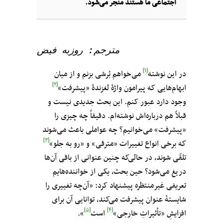
اجتماعی ما هستند منجر می‌شود.
مترجم: روزبه فیض

[۱]
در این نوشته
می‌خواهم بُرشی بزنم و از میان
[۲]
ابهام‌هایی که پیرامون واژهٔ لغزندهٔ «پیشرفت»
وجود دارد عبور کنم. این بحث جدیدی نیست و
قبلاً هم درباره‌اش نوشته‌ام. دقیقاً چه چیزی را
«پیشرفت» می‌خوانیم؟ چه عواملی باعث می‌شوند
[۳]
که برخی انواع تغییرات «مترقی» و «رو به جلو»
تلقّی شوند، در حالی‌که چنین عنوانی از باقی آن‌ها
دریغ می‌شود؟ حین بحث‌، یکی از خواننده‌هایم
تعریفی غیرمنتظره پیشنهاد کرد: «آن‌چه تغییری را
شایستهٔ عنوان پیشرفت می‌کند، توانایی آن برای
[۵]
[۴]
افزایشِ «تأثیراتِ خارجی»
است
».