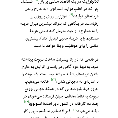
تکنولوژیک در یک اقتصاد مبتنی بر بازار
هستند.
چرا که در اغلبِ موارد، استراتژی «به خارج راندن
[۲۲]
هزینه‌های تولید»
موثرترین روش پیروزی بر
رقباست. هر بنگاهی که بتواند بیشترین میزان هزینه
را به «خارج» از خود تحمیل کند (یعنی هزینهٔ
مستقیم را به هزینهٔ جانبی تبدیل کند)، بیشترین
شانس را برای موفقیّت و بقا خواهد داشت.
هر قدمی که در راه پیشرفتِ ساخت بلیوِت‌ برداشته
شود، به نوبهٔ خود گامی در راستای افزایش به خارج
راندن هزینه‌های تولید خواهد بود. استعارهٔ بلیوِت‌ را
[۲۳]
با اشاره‌ای به «جهانی شدن»
خاتمه می‌دهیم.
امروز همهٔ بلیوِت‌‌هایی که در شبکهٔ جهانی توزیع
بلیوِت‌ به نقاط مختلف جهان فرستاده می‌شوند، در
[۲۴]
چند ده کارخانه در کشور دور افتادهٔ اسلوبوویا
[ب]
تولید می‌شوند
. فقر اقتصادی منطقه، نیروی کار