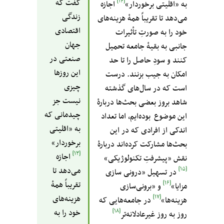
گفت که
[۱۴]
به «اقلیتی برخوردار»
اجازه
زندگی
می‌دهد تا تقریباً همهٔ هزینه‌های
اقتصادی
خود را به صورتِ تأثیرات
جهان
جانبی به بقیهٔ جامعه تحمیل
صنعتی در
کنند و سودِ حاصل را تا حد
این روزها
امکان به جیب بزنند. درست
چیزی
است که در سال‌های گذشته
نیست جز
شاهد بروز بعضی بحث‌ها دربارهٔ
چیدمانی که
این موضوع بوده‌ایم، اما تعداد
به «اقلیتی
اندکی از افرادی که در این
برخوردار»
بحث‌ها مشارکت کرده‌اند دربارهٔ
[۱۳]
اجازه
نقش «پیشرفتِ تکنولوژیکی»
می‌دهد تا
[۱۵]
در تسهیل «درونی سازی
تقریباً همهٔ
[۱۶]
مزایا»
و «برونی‌سازی
هزینه‌های
[۱۷]
هزینه‌ها»
در جامعه‌هایی که
خود را به
[۱۸]
روز به روز غیرعادلانه‌تر