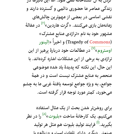
کردن به آن گستاخانه تلقی شود. امّا این تأثیرها در
زندگی معاصر ما حضوری دائمی و گسترده دارند و
نقشی اساسی در بعضی از مهم‌ترین چالش‌های
[۶]
زمانه‌مان بازی می‌کنند. «گَرِت هاردین»
در مقالهٔ
مشهور خود به نام «تراژدی منابع مشترک»
(Tragedy of
Commons
) و اخیراً «
اِلینور
[۷]
اوستروم
»
در مطالعات خود دربارهٔ پرهیز از این
تراژدی به برخی از این مشکلات اشاره کرده‌اند. با
این حال، این نکته که پدیده‌ٔ یاد شده موضوعی
منحصر به منابع مشترک نیست است و در همهٔ
جوامع، به ویژه‌ جوامعِ توسعه یافتهٔ غربی ما به چشم
می‌خورد، کمتر مورد توجه قرار گرفته است.
برای روشن‌تر شدن بحث از یک مثال استفاده
[۸]
می‌کنیم. یک کارخانهٔ ساخت «
بلیوِت
»
را در نظر
[آ]
بگیرید.
فرایند تولیدِ بلیوِت هم مثل هر تولید
صنعتی دیگری دارای تلفات است و «زباله» یا