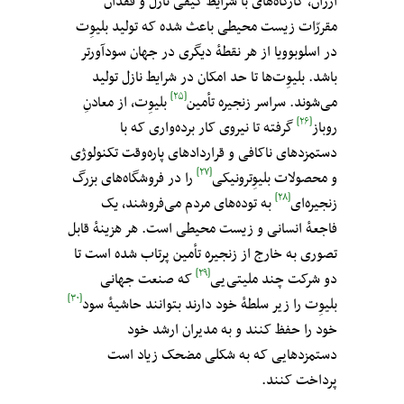
ارزان، کارگاه‌های با شرایط کیفی نازل و فقدان
مقررّات زیست محیطی باعث شده که تولید بلیوِت‌
در اسلوبوویا از هر نقطهٔ دیگری در جهان سودآورتر
باشد. بلیوِت‌‌ها تا حد امکان در شرایط نازل تولید
[۲۵]
می‌شوند. سراسر زنجیره تأمین
بلیوِت، از معادنِ
[۲۶]
روباز
‌گرفته تا نیروی کار برده‌واری که با
دستمزدهای ناکافی و قراردادهای پاره‌وقت تکنولوژی
[۲۷]
و محصولات بلیوِترونیکی
را در فروشگاه‌های بزرگ
[۲۸]
زنجیره‌ای
‌ به توده‌های مردم می‌فروشند، یک
فاجعهٔ انسانی و زیست محیطی است. هر هزینه‌ٔ قابل
تصوری به خارج از زنجیره تأمین پرتاب شده است تا
[۲۹]
دو شرکت‌ چند ملیتی‌یی
که صنعت جهانی
[۳۰]
بلیوِت‌ را زیر سلطهٔ خود دارند بتوانند حاشیهٔ سود
خود را حفظ کنند و به مدیران ارشد خود
دستمزدهایی که به شکلی مضحک زیاد است
پرداخت کنند.