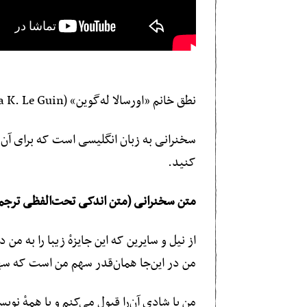
نطق خانم «اورسالا له‌گوین» (Ursala K. Le Guin) حین دریافت جایزهٔ بنیاد ملی کتاب آمریکا در نوامبر ۲۰۱۴.
سخنرانی به زبان انگلیسی است که برای آن زی
کنید.
متن سخنرانی (متن اندکی تحت‌الفظی ترجمه
از نیل و سایرین که این جایزهٔ زیبا را به م
من در این‌جا همان‌قدر سهم من است که سه
من با شادی آن‌را قبول می‌کنم و با همهٔ ن