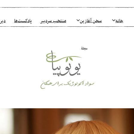
خانه
سخن آغازین
منتخب سردبیر
پادکست‌ها
دیرو