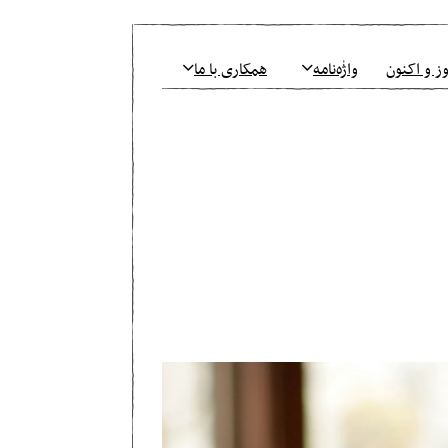
ز و اکنون
واژٰه‌نامه
همکاری با ما