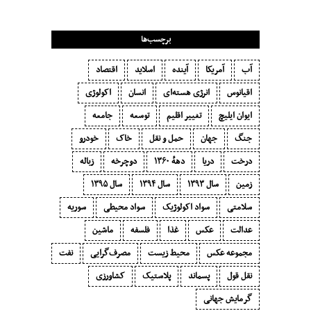
برچسب‌ها
آب
آمریکا
آینده
اسلاید
اقتصاد
اقیانوس
انرژی هسته‌ای
انسان
اکولوژی
ایوان ایلیچ
تغییر اقلیم
توسعه
جامعه
جنگ
جهان
حمل و نقل
خاک
خودرو
درخت
دریا
دههٔ ۱‍۳۶۰
دوچرخه
زباله
زمین
سال ۱۳۹۳
سال ۱۳۹۴
سال ۱۳۹۵
سلامتی
سواد اکولوژیک
سواد محیطی
سوریه
عدالت
عکس
غذا
فلسفه
ماشین
مجموعه عکس
محیط زیست
مصرف‌گرایی‬
نفت
نقل قول
پسماند
پلاستیک
کشاورزی
گرمایش جهانی