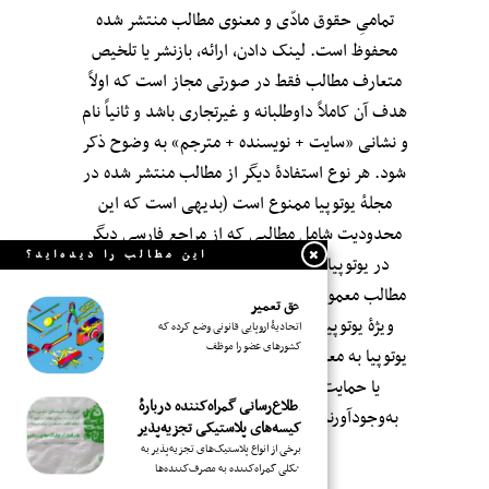
تمامیِ حقوق مادّی و معنوی مطالب منتشر شده
محفوظ است. لینک دادن، ارائه، بازنشر یا تلخیص
متعارف مطالب فقط در صورتی مجاز است که اولاً
هدف آن کاملاً داوطلبانه و غیرتجاری باشد و ثانیاً نام
و نشانی «سایت + نویسنده + مترجم» به وضوح ذکر
شود. هر نوع استفادهٔ دیگر از مطالب منتشر شده در
مجلهٔ یوتوپیا ممنوع است (بدیهی است که این
محدودیت شامل مطالبی که از مراجعِ فارسی دیگر
این مطالب را دیده‌اید؟
در یوتوپیا بازنشر شده‌اند نمی‌شود؛ اگر چه این
مطالب معمولاً با صرف وقت و سلیقه و با «ویرایش»
حق تعمیر
ویژهٔ یوتوپیا بازنشر می‌شوند.). انتشار مطالب در
اتحادیهٔ اروپایی قانونی وضع کرده که
کشورهای عضو را موظف
یوتوپیا به معنای تأییدِ بی‌قید‌ و شرطِ محتوای آن‌ها و
یا حمایت از سوابق اجتماعی-سیاسی-فکری
اطلاع‌رسانی گمراه‌کننده دربارهٔ
به‌وجودآورندگان‌شان نیست. مجلهٔ یوتوپیا—۱۳۹۶
کیسه‌های پلاستیکی تجزیه‌پذیر
برخی از انواع پلاستیک‌های تجزیه‌پذیر به
شکلی گمراه‌کننده به مصرف‌کننده‌ها