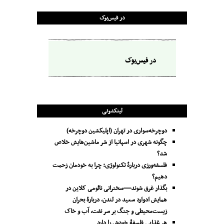
در فیس‌بوک
در فیس‌بوک
لینکدونی
دوچرخه‌سواری در تهران (اپلیکشین دوچرخه)
چگونه شهری در اسپانیا از شر ماشین‌هایش خلاص
شد؟
فلسفه‌ورزی دربارهٔ تکنولوژی: چرا به خودمان زحمت
دهیم؟
بگذار غرق شوند—سخنرانی نائومی کلاین در
همایش ادوارد سعید در لندن، دربارۀ بحران
زیست‌محیطی و جنگ بر سر نفت، آب و خاک
هر غذایی فلسفۀ خودش را دارد