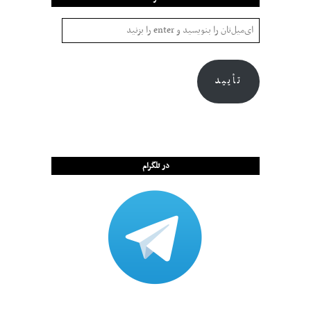
تأیید
در تلگرام