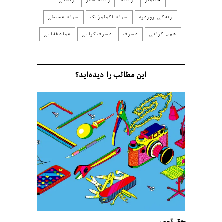
خانوار
زباله
زباله‌ صفر‬
زندگی
زندگی‌ روزمره
سواد اکولوژیک
سواد محیطی
عمل‌ گرایی
مصرف
مصرف‌گرایی‬
موادغذایی
این مطالب را دیده‌اید؟
حق تعمیر