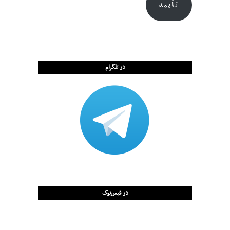
تأیید
در تلگرام
در فیس‌بوک