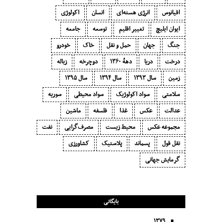
اقیانوس
انرژی هسته‌ای
انسان
اکولوژی
ایوان ایلیچ
تغییر اقلیم
توسعه
جامعه
جنگ
جهان
حمل و نقل
خاک
خودرو
درخت
دریا
دههٔ ۱‍۳۶۰
دوچرخه
زباله
زمین
سال ۱۳۹۳
سال ۱۳۹۴
سال ۱۳۹۵
سلامتی
سواد اکولوژیک
سواد محیطی
سوریه
عدالت
عکس
غذا
فلسفه
ماشین
مجموعه عکس
محیط زیست
مصرف‌گرایی‬
نفت
نقل قول
پسماند
پلاستیک
کشاورزی
گرمایش جهانی
بایگانی
۱۳۷۹