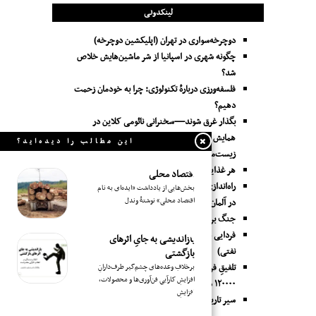
لینکدونی
دوچرخه‌سواری در تهران (اپلیکشین دوچرخه)
چگونه شهری در اسپانیا از شر ماشین‌هایش خلاص
شد؟
فلسفه‌ورزی دربارهٔ تکنولوژی: چرا به خودمان زحمت
دهیم؟
بگذار غرق شوند—سخنرانی نائومی کلاین در
همایش ادوارد سعید در لندن، دربارۀ بحران
این مطالب را دیده‌اید؟
زیست‌محیطی و جنگ بر سر نفت، آب و خاک
هر غذایی فلسفۀ خودش را دارد
اقتصاد محلی
راه‌اندازی اولین فروشگاه مواد غذایی تاریخ‌گذشته
بخش‌هایی از یادداشت «ایده‌ای به نام
اقتصاد محلی» نوشتهٔ وندل
در آلمان
جنگ بر سر منابع آب
فردایی درکار نیست (انیمیشن آموزشی درباره‌ی اوج
بازاندیشی به جایِ اثرهای
نفتی)
بازگشتی
تلفیقِ فرهنگ: نمایشِ گرافیکیِ جا‌به‌جایی بیش از
برخلافِ وعده‌های چشم‌گیر طرف‌دارانِ
افزایشِ کارآییِ فن‌آوری‌ها و محصولات،
۱۲۰۰۰۰ شخصیتِ مهم فرهنگی در تاریخِ جهان
افزایشِ
سیر تاریخی رابطۀ انسان و تکنیک (لوئیس مامفورد)