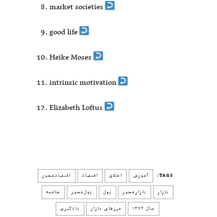
market societies
good life
Heike Moses
intrinsic motivation
Elizabeth Loftus
TAGS:
آموزش
اخلاق
اقتصاد
اقتصادمحور
بازار
بازارمحور
پول
پول‌محور
جامعه
سال ۱۳۹۲
مرزهای بازار
یادگیری