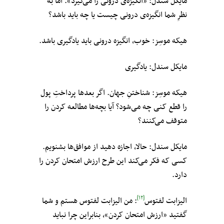
مایکل سندل: «انگیزه‌ی درونی را می‌گیرد». اما به
نظرِ شما انگیزه‌ی درونی چیست یا چه باید باشد؟
هیکه موسِز: خوب، انگیزه درونی باید یادگیری باشد.
مایکل سندل: یادگیری
هیکه موسِز: شناختنِ جهان. اگر بعدها پرداختِ پول
را قطع کنی چه می‌شود؟ آیا بچه‌ها مطالعه کردن را
متوقف می‌کنند؟
مایکل سندل: حالا، اجازه دهید از موافق‌ها بشنویم.
کسی که فکر می‌کند این طرح ارزش امتحان کردن را
دارد.
[۱۲]
الیزابت لفتوس
: من الیزابت لفتوس هستم و شما
گفتید «ارزش امتحان کردن»، بنابراین چرا نباید