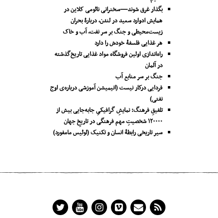
بگذار غرق شوند—سخنرانی نائومی کلاین در
همایش ادوارد سعید در لندن، دربارۀ بحران
زیست‌محیطی و جنگ بر سر نفت، آب و خاک
هر غذایی فلسفۀ خودش را دارد
راه‌اندازی اولین فروشگاه مواد غذایی تاریخ‌گذشته
در آلمان
جنگ بر سر منابع آب
فردایی درکار نیست (انیمیشن آموزشی درباره‌ی اوج
نفتی)
تلفیقِ فرهنگ: نمایشِ گرافیکیِ جا‌به‌جایی بیش از
۱۲۰۰۰۰ شخصیتِ مهم فرهنگی در تاریخِ جهان
سیر تاریخی رابطۀ انسان و تکنیک (لوئیس مامفورد)