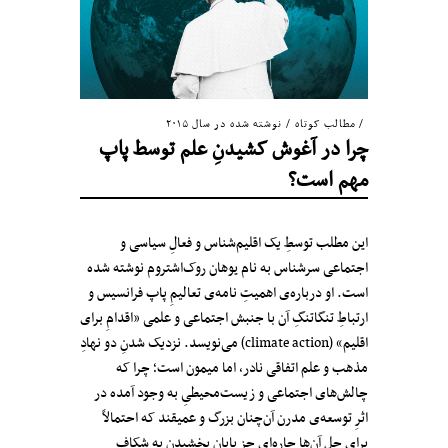
مطالب کوتاه
/
نوشته شده در سال ۲۰۱۵
چرا در آغوش کشیدنِ علم توسط پاپ
مهم است؟
این مطلب توسطِ یک اقلیم‌شناس و فعالِ سیاسی و
اجتماعی سرشناس به نام یوهان روک‌اشتروم نوشته شده
است. او درباره‌ی اهمیتِ نامه‌ی تعالیمِ پاپ فرانسیس و
ارتباطِ تنگاتنگِ آن‌ با جنبش اجتماعی و علمی «اقدامِ برای
اقلیم» (climate action) می‌نویسد. نزدیک شدنِ دو نهادِ
مذهب و علم اتفاقی نادر، اما میمون است؛ چرا که
چالش‌های اجتماعی و زیست‌محیطیِ به وجود آمده در
اثرِ توسعه‌ی مدرن آن‌چنان بزرگ و عمیقند که احتمالاً
برای حلِ آن‌ها چاره‌ای جز پایان بخشیدن به شکافِ