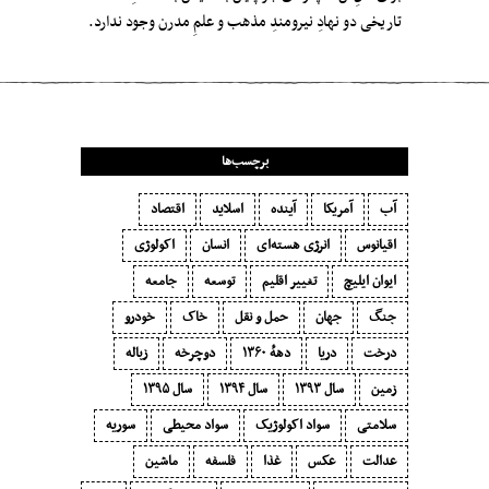
تاریخی دو نهادِ نیرومندِ مذهب و علمِ مدرن وجود ندارد.
برچسب‌ها
آب
آمریکا
آینده
اسلاید
اقتصاد
اقیانوس
انرژی هسته‌ای
انسان
اکولوژی
ایوان ایلیچ
تغییر اقلیم
توسعه
جامعه
جنگ
جهان
حمل و نقل
خاک
خودرو
درخت
دریا
دههٔ ۱‍۳۶۰
دوچرخه
زباله
زمین
سال ۱۳۹۳
سال ۱۳۹۴
سال ۱۳۹۵
سلامتی
سواد اکولوژیک
سواد محیطی
سوریه
عدالت
عکس
غذا
فلسفه
ماشین