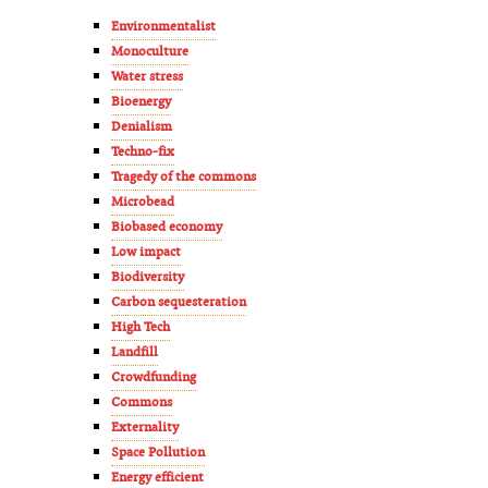
Environmentalist
Monoculture
Water stress
Bioenergy
Denialism
Techno-fix
Tragedy of the commons
Microbead
Biobased economy
Low impact
Biodiversity
Carbon sequesteration
High Tech
Landfill
Crowdfunding
Commons
Externality
Space Pollution
Energy efficient