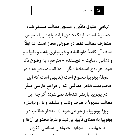
تمامیِ حقوق مادّی و معنوی مطالب منتشر شده
محفوظ است. لینک دادن، ارائه، بازنشر یا تلخیص
متعارف مطالب فقط در صورتی مجاز است که اولاً
هدف آن کاملاً داوطلبانه و غیرتجاری باشد و ثانیاً نام
و نشانی «سایت + نویسنده + مترجم» به وضوح ذکر
شود. هر نوع استفادهٔ دیگر از مطالب منتشر شده در
مجلهٔ یوتوپیا ممنوع است (بدیهی است که این
محدودیت شامل مطالبی که از مراجعِ فارسی دیگر
در یوتوپیا بازنشر شده‌اند نمی‌شود؛ اگر چه این
مطالب معمولاً با صرف وقت و سلیقه و با «ویرایش»
ویژهٔ یوتوپیا بازنشر می‌شوند.). انتشار مطالب در
یوتوپیا به معنای تأییدِ بی‌قید‌ و شرطِ محتوای آن‌ها و
یا حمایت از سوابق اجتماعی-سیاسی-فکری