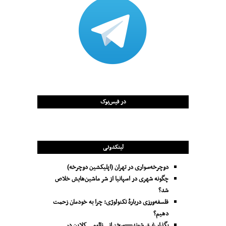
در فیس‌بوک
لینکدونی
دوچرخه‌سواری در تهران (اپلیکشین دوچرخه)
چگونه شهری در اسپانیا از شر ماشین‌هایش خلاص
شد؟
فلسفه‌ورزی دربارهٔ تکنولوژی: چرا به خودمان زحمت
دهیم؟
بگذار غرق شوند—سخنرانی نائومی کلاین در