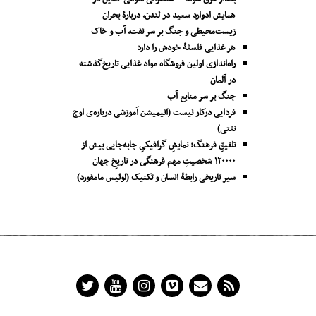
همایش ادوارد سعید در لندن، دربارۀ بحران
زیست‌محیطی و جنگ بر سر نفت، آب و خاک
هر غذایی فلسفۀ خودش را دارد
راه‌اندازی اولین فروشگاه مواد غذایی تاریخ‌گذشته
در آلمان
جنگ بر سر منابع آب
فردایی درکار نیست (انیمیشن آموزشی درباره‌ی اوج
نفتی)
تلفیقِ فرهنگ: نمایشِ گرافیکیِ جا‌به‌جایی بیش از
۱۲۰۰۰۰ شخصیتِ مهم فرهنگی در تاریخِ جهان
سیر تاریخی رابطۀ انسان و تکنیک (لوئیس مامفورد)