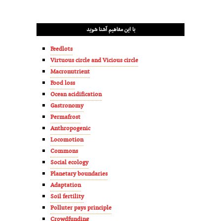
با این مفاهیم آشنا شوید
Feedlots
Virtuous circle and Vicious circle
Macronutrient
Food loss
Ocean acidification
Gastronomy
Permafrost
Anthropogenic
Locomotion
Commons
Social ecology
Planetary boundaries
Adaptation
Soil fertility
Polluter pays principle
Crowdfunding