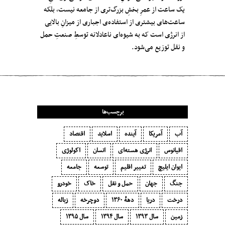
یک ساعت از عمرِ بخشِ بزرگ‌تری از جامعه نیست،‌ بلکه
ساعت‌های بیشتری از استفاده‌ی اجباری از میزانِ بالایی
از انرژی است که به شیوه‌ای ناعادلانه توسطِ صنعتِ حمل
و نقل توزیع می‌شود.
برچسب‌ها
آب
آمریکا
آینده
اسلاید
اقتصاد
اقیانوس
انرژی هسته‌ای
انسان
اکولوژی
ایوان ایلیچ
تغییر اقلیم
توسعه
جامعه
جنگ
جهان
حمل و نقل
خاک
خودرو
درخت
دریا
دههٔ ۱‍۳۶۰
دوچرخه
زباله
زمین
سال ۱۳۹۳
سال ۱۳۹۴
سال ۱۳۹۵