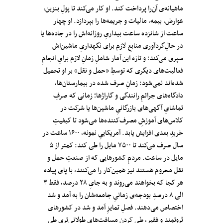
ماهیانه‌ی آن‌را پرداخت کند. او کار می‌کند تا پولِ بنزین،
عوارض، بیمه، مالیات و جریمه‌ها را بپردازد. او چهار
ساعت از شانزده ساعت بیداری‌ِ روزانه‌اش را در جاده‌ها یا
در حالِ‌گردآوری منابعِ لازم برای نگهداریِ ماشین‌اش
سپری می‌کند؛ و تازه این آمار شاملِ زمانِ لازم برایِ انجامِ
فعالیت‌های دیگری که توسطِ «حمل و نقل» بر او تحمیل
شده‌اند نمی‌شود: زمانِ صرف شده در بیمارستان‌ها،
دادگاه‌های جرائمِ رانندگی و گاراژها؛ زمانی که صرفِ
تماشایِ آگهی‌های بازرگانیِ ماشین‌ها یا شرکت در
کلاس‌های آموزشِ مصرف‌کننده‌ها می‌شود تا کیفیتِ
خریدِ بعدی‌ افزایش یابد. آمریکاییِ نمونه، ۱۶۰۰ ساعت در
سال صرف می‌کند تا ۷۵۰۰ مایل را طی کند: کمتر از ۵
مایل در ساعت. مردمِ کشورهایی که از صنعتِ حمل و
نقل محروم هستند نیز همین‌کار را می‌کنند، با پای پیاده
هر کجا که بخواهند می‌روند و به جایِ ۲۸ درصد، فقط ۳
الی ۸ درصدِ بودجه‌ی زمانیِ جامعه‌شان را به آمد و شد
اختصاص می‌دهند. فصلِ تمایزِ آمد و شد در کشورهای
ثروتمند و فقیر، طی کردنِ مسافت‌های طولانی‌تری طیِ