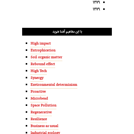
۱۳۷۹
۱۳۷۹
با این مفاهیم آشنا شوید
High impact
Eutrophication
Soil organic matter
Rebound effect
High Tech
Synergy
Environmental determinism
Proactive
Microbead
Space Pollution
Regenerative
Resilience
Business as usual
Industrial ecology