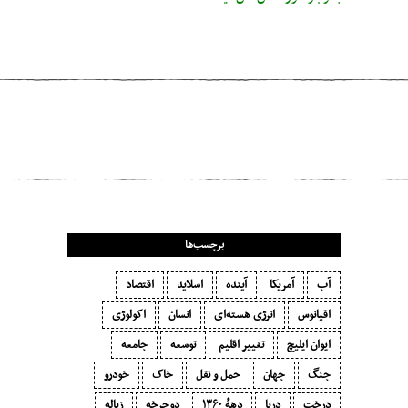
مطلب قبلی
نقل‌ِقول‌های شیادانه
برچسب‌ها
آب
آمریکا
آینده
اسلاید
اقتصاد
اقیانوس
انرژی هسته‌ای
انسان
اکولوژی
ایوان ایلیچ
تغییر اقلیم
توسعه
جامعه
جنگ
جهان
حمل و نقل
خاک
خودرو
درخت
دریا
دههٔ ۱‍۳۶۰
دوچرخه
زباله