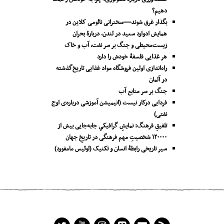
دهیم؟
بگذار غرق شوند—سخنرانی نائومی کلاین در
همایش ادوارد سعید در لندن، دربارۀ بحران
زیست‌محیطی و جنگ بر سر نفت، آب و خاک
هر غذایی فلسفۀ خودش را دارد
راه‌اندازی اولین فروشگاه مواد غذایی تاریخ‌گذشته
در آلمان
جنگ بر سر منابع آب
فردایی درکار نیست (انیمیشن آموزشی درباره‌ی اوج
نفتی)
تلفیقِ فرهنگ: نمایشِ گرافیکیِ جا‌به‌جایی بیش از
۱۲۰۰۰۰ شخصیتِ مهم فرهنگی در تاریخِ جهان
سیر تاریخی رابطۀ انسان و تکنیک (لوئیس مامفورد)