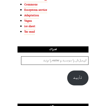
Commons
Ecosystem service
Adaptation
Vagan
ice sheet
Tar sand
اشتراک
تأیید