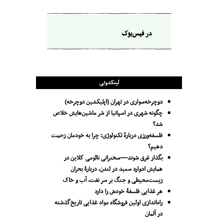
در فیس‌بوک
لینکدونی
دوچرخه‌سواری در تهران (اپلیکشین دوچرخه)
چگونه شهری در اسپانیا از شر ماشین‌هایش خلاص
شد؟
فلسفه‌ورزی دربارهٔ تکنولوژی: چرا به خودمان زحمت
دهیم؟
بگذار غرق شوند—سخنرانی نائومی کلاین در
همایش ادوارد سعید در لندن، دربارۀ بحران
زیست‌محیطی و جنگ بر سر نفت، آب و خاک
هر غذایی فلسفۀ خودش را دارد
راه‌اندازی اولین فروشگاه مواد غذایی تاریخ‌گذشته
در آلمان