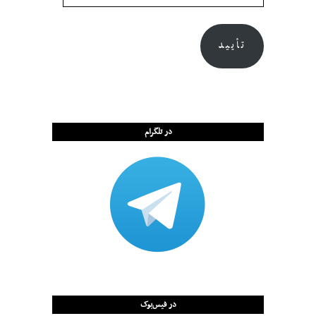
تأیید
در تلگرام
در فیس‌بوک