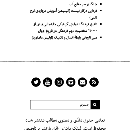
جنگ بر سر منابع آب
فردایی درکار نیست (انیمیشن آموزشی درباره‌ی اوج
نفتی)
تلفیقِ فرهنگ: نمایشِ گرافیکیِ جا‌به‌جایی بیش از
۱۲۰۰۰۰ شخصیتِ مهم فرهنگی در تاریخِ جهان
سیر تاریخی رابطۀ انسان و تکنیک (لوئیس مامفورد)
تمامیِ حقوق مادّی و معنوی مطالب منتشر شده
محفوظ است. لینک دادن، ارائه، بازنشر یا تلخیص