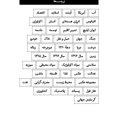
برچسب‌ها
آب
آمریکا
آینده
اسلاید
اقتصاد
اقیانوس
انرژی هسته‌ای
انسان
اکولوژی
ایوان ایلیچ
تغییر اقلیم
توسعه
جامعه
جنگ
جهان
حمل و نقل
خاک
خودرو
درخت
دریا
دههٔ ۱‍۳۶۰
دوچرخه
زباله
زمین
سال ۱۳۹۳
سال ۱۳۹۴
سال ۱۳۹۵
سلامتی
سواد اکولوژیک
سواد محیطی
سوریه
عدالت
عکس
غذا
فلسفه
ماشین
مجموعه عکس
محیط زیست
مصرف‌گرایی‬
نفت
نقل قول
پسماند
پلاستیک
کشاورزی
گرمایش جهانی