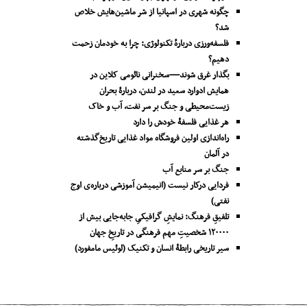
چگونه شهری در اسپانیا از شر ماشین‌هایش خلاص
شد؟
فلسفه‌ورزی دربارهٔ تکنولوژی: چرا به خودمان زحمت
دهیم؟
بگذار غرق شوند—سخنرانی نائومی کلاین در
همایش ادوارد سعید در لندن، دربارۀ بحران
زیست‌محیطی و جنگ بر سر نفت، آب و خاک
هر غذایی فلسفۀ خودش را دارد
راه‌اندازی اولین فروشگاه مواد غذایی تاریخ‌گذشته
در آلمان
جنگ بر سر منابع آب
فردایی درکار نیست (انیمیشن آموزشی درباره‌ی اوج
نفتی)
تلفیقِ فرهنگ: نمایشِ گرافیکیِ جا‌به‌جایی بیش از
۱۲۰۰۰۰ شخصیتِ مهم فرهنگی در تاریخِ جهان
سیر تاریخی رابطۀ انسان و تکنیک (لوئیس مامفورد)