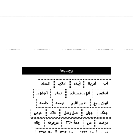
مطلب قبلی
خوزستان یک مشکل دارد، نه هزار مشکل!
برچسب‌ها
آب
آمریکا
آینده
اسلاید
اقتصاد
اقیانوس
انرژی هسته‌ای
انسان
اکولوژی
ایوان ایلیچ
تغییر اقلیم
توسعه
جامعه
جنگ
جهان
حمل و نقل
خاک
خودرو
درخت
دریا
دههٔ ۱‍۳۶۰
دوچرخه
زباله
زمین
سال ۱۳۹۳
سال ۱۳۹۴
سال ۱۳۹۵