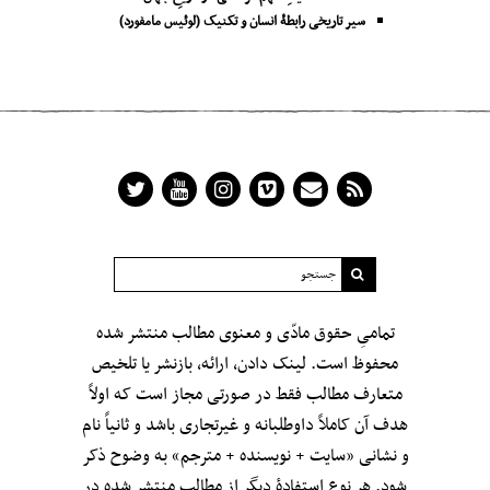
سیر تاریخی رابطۀ انسان و تکنیک (لوئیس مامفورد)
تمامیِ حقوق مادّی و معنوی مطالب منتشر شده
محفوظ است. لینک دادن، ارائه، بازنشر یا تلخیص
متعارف مطالب فقط در صورتی مجاز است که اولاً
هدف آن کاملاً داوطلبانه و غیرتجاری باشد و ثانیاً نام
و نشانی «سایت + نویسنده + مترجم» به وضوح ذکر
شود. هر نوع استفادهٔ دیگر از مطالب منتشر شده در