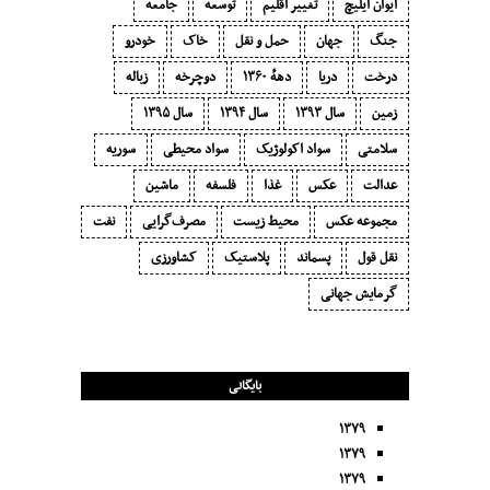
ایوان ایلیچ
تغییر اقلیم
توسعه
جامعه
جنگ
جهان
حمل و نقل
خاک
خودرو
درخت
دریا
دههٔ ۱‍۳۶۰
دوچرخه
زباله
زمین
سال ۱۳۹۳
سال ۱۳۹۴
سال ۱۳۹۵
سلامتی
سواد اکولوژیک
سواد محیطی
سوریه
عدالت
عکس
غذا
فلسفه
ماشین
مجموعه عکس
محیط زیست
مصرف‌گرایی‬
نفت
نقل قول
پسماند
پلاستیک
کشاورزی
گرمایش جهانی
بایگانی
۱۳۷۹
۱۳۷۹
۱۳۷۹