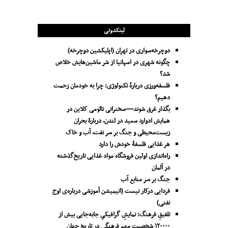
لینکدونی
دوچرخه‌سواری در تهران (اپلیکشین دوچرخه)
چگونه شهری در اسپانیا از شر ماشین‌هایش خلاص
شد؟
فلسفه‌ورزی دربارهٔ تکنولوژی: چرا به خودمان زحمت
دهیم؟
بگذار غرق شوند—سخنرانی نائومی کلاین در
همایش ادوارد سعید در لندن، دربارۀ بحران
زیست‌محیطی و جنگ بر سر نفت، آب و خاک
هر غذایی فلسفۀ خودش را دارد
راه‌اندازی اولین فروشگاه مواد غذایی تاریخ‌گذشته
در آلمان
جنگ بر سر منابع آب
فردایی درکار نیست (انیمیشن آموزشی درباره‌ی اوج
نفتی)
تلفیقِ فرهنگ: نمایشِ گرافیکیِ جا‌به‌جایی بیش از
۱۲۰۰۰۰ شخصیتِ مهم فرهنگی در تاریخِ جهان