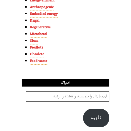
Energy efficient
Anthropogenic
Embodied energy
Frugal
Regenerative
Microbead
Slum
Feedlots
Obsolete
Food waste
اشتراک
تأیید