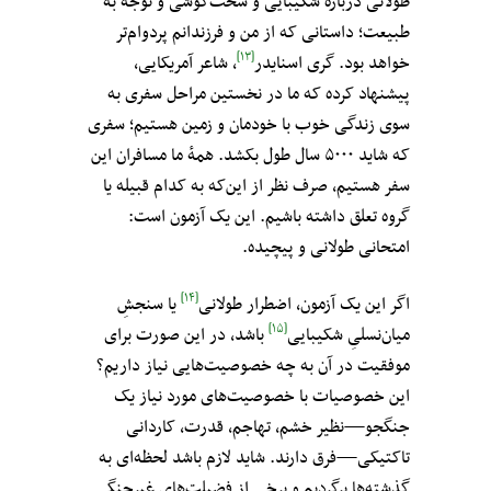
طولانی دربارهٔ شکیبایی و سخت‌کوشی و توجه به
طبیعت؛ داستانی که از من و فرزندانم پردوام‌تر
[۱۳]
خواهد بود. گری اسنایدر
، شاعر آمریکایی،
پیشنهاد کرده که ما در نخستین مراحل سفری به
سوی زندگی خوب با خودمان و زمین هستیم؛ سفری
که شاید ۵۰۰۰ سال طول بکشد. همهٔ ما مسافران این
سفر هستیم، صرف نظر از این‌که به کدام قبیله یا
گروه تعلق داشته باشیم. این یک آزمون است:
امتحانی طولانی و پیچیده.
[۱۴]
اگر این یک آزمون، اضطرار طولانی
یا سنجشِ
[۱۵]
میان‌نسلیِ شکیبایی
باشد، در این صورت برای
موفقیت در آن به چه خصوصیت‌هایی نیاز داریم؟
این خصوصیات با خصوصیت‌های مورد نیاز یک
جنگجو—نظیر خشم، تهاجم، قدرت، کاردانی
تاکتیکی—فرق دارند. شاید لازم باشد لحظه‌ای به
گذشته‌ها برگردیم و برخی از فضیلت‌های غیرجنگی‌