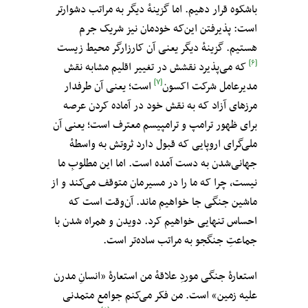
باشکوه قرار دهیم. اما گزینه‌ٔ دیگر به مراتب دشوارتر
است: پذیرفتن این‌که خودمان نیز شریک جرم
هستیم. گزینهٔ دیگر یعنی آن کارزارگر محیط زیست
[۶]
که می‌پذیرد نقشش در تغییر اقلیم مشابه نقش
[۷]
مدیرعامل شرکت اکسون
است؛ یعنی آن طرفدار
مرزهای آزاد که به نقش خود در آماده کردن عرصه
برای ظهور ترامپ و ترامپیسم معترف است؛ یعنی آن
ملی‌گرای اروپایی که قبول دارد ثروتش به واسطهٔ
جهانی‌شدن به دست آمده است. اما این مطلوبِ ما
نیست، چرا که ما را در مسیرمان متوقف می‌کند و از
ماشین جنگی جا خواهیم ماند. آن‌وقت است که
احساس تنهایی خواهیم کرد. دویدن و همراه شدن با
جماعتِ جنگجو به مراتب ساده‌تر است.
استعارهٔ جنگی موردِ علاقهٔ من استعارهٔ «انسانِ مدرن
علیه زمین» است. من فکر می‌کنم جوامع متمدنی