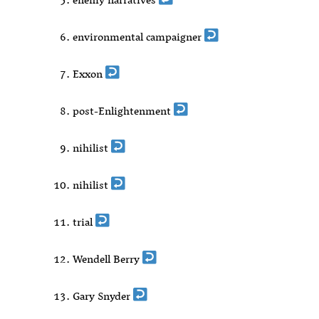
enemy narratives
environmental campaigner
Exxon
post-Enlightenment
nihilist
nihilist
trial
Wendell Berry
Gary Snyder