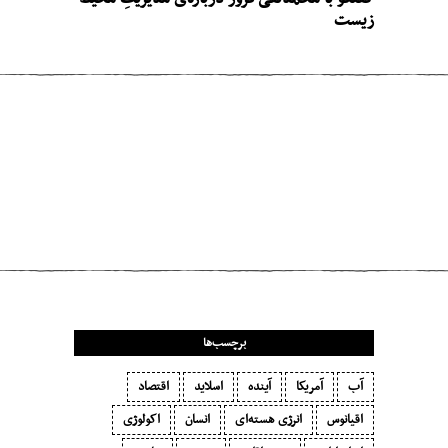
زیست
مطلب قبلی
استفادهٔ هوشمندانهٔ نظام غذایی ویتنام از
گندیدن
مطلب بعدی
عدالت در اشتغالِ‌ مفید
برچسب‌ها
آب
آمریکا
آینده
اسلاید
اقتصاد
اقیانوس
انرژی هسته‌ای
انسان
اکولوژی