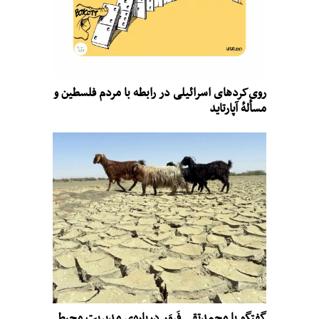
روی‌کردهای اسرائیلی در رابطه با مردم فلسطین و
مسألهٔ آپارتاید
گفتگو با محمدتقی فَروَر درباره‌ی مدیریتِ محیط