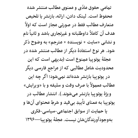
تمامیِ حقوق مادّی و معنوی مطالب منتشر شده
محفوظ است. لینک دادن، ارائه، بازنشر یا تلخیص
متعارف مطالب فقط در صورتی مجاز است که اولاً
هدف آن کاملاً داوطلبانه و غیرتجاری باشد و ثانیاً نام
و نشانی «سایت + نویسنده + مترجم» به وضوح ذکر
شود. هر نوع استفادهٔ دیگر از مطالب منتشر شده در
مجلهٔ یوتوپیا ممنوع است (بدیهی است که این
محدودیت شامل مطالبی که از مراجعِ فارسی دیگر
در یوتوپیا بازنشر شده‌اند نمی‌شود؛ اگر چه این
مطالب معمولاً با صرف وقت و سلیقه و با «ویرایش»
ویژهٔ یوتوپیا بازنشر می‌شوند.). انتشار مطالب در
یوتوپیا به معنای تأییدِ بی‌قید‌ و شرطِ محتوای آن‌ها و
یا حمایت از سوابق اجتماعی-سیاسی-فکری
به‌وجودآورندگان‌شان نیست. مجلهٔ یوتوپیا—۱۳۹۶