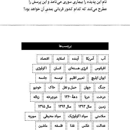
نامِ این پدیده را بیماریِ سوری می‌نامد و این پرسش را
مطرح می‌کند که کدام کشور قربانی بعدیِ آن خواهد بود؟
برچسب‌ها
آب
آمریکا
آینده
اسلاید
اقتصاد
اقیانوس
انرژی هسته‌ای
انسان
اکولوژی
ایوان ایلیچ
تغییر اقلیم
توسعه
جامعه
جنگ
جهان
حمل و نقل
خاک
خودرو
درخت
دریا
دههٔ ۱‍۳۶۰
دوچرخه
زباله
زمین
سال ۱۳۹۳
سال ۱۳۹۴
سال ۱۳۹۵
سلامتی
سواد اکولوژیک
سواد محیطی
سوریه
عدالت
عکس
غذا
فلسفه
ماشین