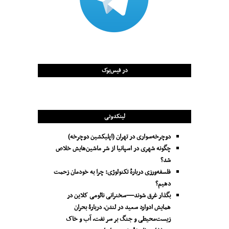
در فیس‌بوک
لینکدونی
دوچرخه‌سواری در تهران (اپلیکشین دوچرخه)
چگونه شهری در اسپانیا از شر ماشین‌هایش خلاص
شد؟
فلسفه‌ورزی دربارهٔ تکنولوژی: چرا به خودمان زحمت
دهیم؟
بگذار غرق شوند—سخنرانی نائومی کلاین در
همایش ادوارد سعید در لندن، دربارۀ بحران
زیست‌محیطی و جنگ بر سر نفت، آب و خاک