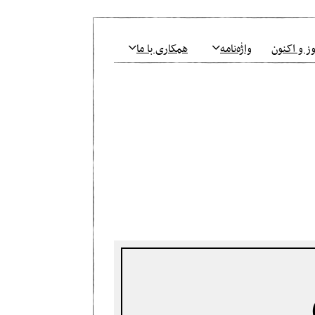
ز و اکنون
واژٰه‌نامه
همکاری با ما