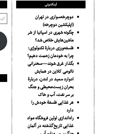
لینکدونی
دوچرخه‌سواری در تهران
(اپلیکشین دوچرخه)
چگونه شهری در اسپانیا از شر
ماشین‌هایش خلاص شد؟
فلسفه‌ورزی دربارهٔ تکنولوژی:
چرا به خودمان زحمت دهیم؟
بگذار غرق شوند—سخنرانی
نائومی کلاین در همایش
ادوارد سعید در لندن، دربارۀ
بحران زیست‌محیطی و جنگ
بر سر نفت، آب و خاک
هر غذایی فلسفۀ خودش را
دارد
راه‌اندازی اولین فروشگاه مواد
غذایی تاریخ‌گذشته در آلمان
جنگ بر سر منابع آب