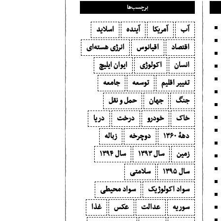
برچسب‌ها
آب
آمریکا
آینده
اسلاید
اقتصاد
اقیانوس
انرژی هسته‌ای
انسان
اکولوژی
ایوان ایلیچ
تغییر اقلیم
توسعه
جامعه
جنگ
جهان
حمل و نقل
خاک
خودرو
درخت
دریا
دههٔ ۱‍۳۶۰
دوچرخه
زباله
زمین
سال ۱۳۹۳
سال ۱۳۹۴
سال ۱۳۹۵
سلامتی
سواد اکولوژیک
سواد محیطی
سوریه
عدالت
عکس
غذا