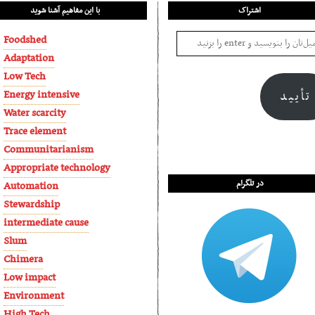
اشتراک
با این مفاهیم آشنا شوید
Foodshed
Adaptation
Low Tech
Energy intensive
تأیید
Water scarcity
Trace element
Communitarianism
Appropriate technology
در تلگرام
Automation
Stewardship
intermediate cause
Slum
Chimera
Low impact
Environment
High Tech