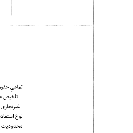
تمامیِ حقوق
تلخیص مت
غیرتجاری ب
نوع استفاده
محدودیت شام