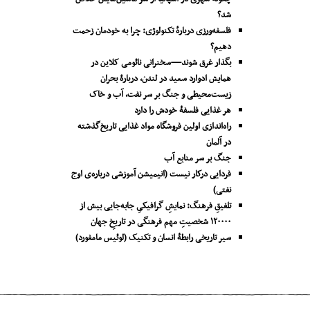
شد؟
فلسفه‌ورزی دربارهٔ تکنولوژی: چرا به خودمان زحمت
دهیم؟
بگذار غرق شوند—سخنرانی نائومی کلاین در
همایش ادوارد سعید در لندن، دربارۀ بحران
زیست‌محیطی و جنگ بر سر نفت، آب و خاک
هر غذایی فلسفۀ خودش را دارد
راه‌اندازی اولین فروشگاه مواد غذایی تاریخ‌گذشته
در آلمان
جنگ بر سر منابع آب
فردایی درکار نیست (انیمیشن آموزشی درباره‌ی اوج
نفتی)
تلفیقِ فرهنگ: نمایشِ گرافیکیِ جا‌به‌جایی بیش از
۱۲۰۰۰۰ شخصیتِ مهم فرهنگی در تاریخِ جهان
سیر تاریخی رابطۀ انسان و تکنیک (لوئیس مامفورد)