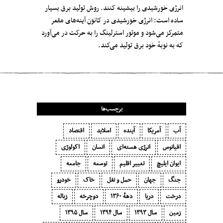
انرژی خورشیدی را بیشینه کنند. روش تولید برق بسیار
ساده است: انرژی خورشیدی در کانون آینه‌های مقعر
متمرکز می‌شود و موتور استرلینگ را به حرکت در می‌آورد
که به نوبهٔ خود برق تولید می‌کند.
برچسب‌ها
آب
آمریکا
آینده
اسلاید
اقتصاد
اقیانوس
انرژی هسته‌ای
انسان
اکولوژی
ایوان ایلیچ
تغییر اقلیم
توسعه
جامعه
جنگ
جهان
حمل و نقل
خاک
خودرو
درخت
دریا
دههٔ ۱‍۳۶۰
دوچرخه
زباله
زمین
سال ۱۳۹۳
سال ۱۳۹۴
سال ۱۳۹۵