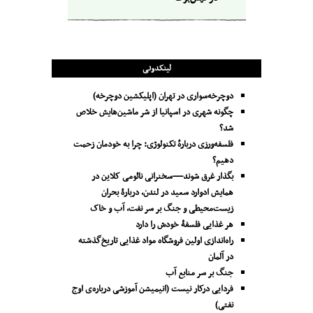
لینکدونی
دوچرخه‌سواری در تهران (اپلیکشین دوچرخه)
چگونه شهری در اسپانیا از شر ماشین‌هایش خلاص
شد؟
فلسفه‌ورزی دربارهٔ تکنولوژی: چرا به خودمان زحمت
دهیم؟
بگذار غرق شوند—سخنرانی نائومی کلاین در
همایش ادوارد سعید در لندن، دربارۀ بحران
زیست‌محیطی و جنگ بر سر نفت، آب و خاک
هر غذایی فلسفۀ خودش را دارد
راه‌اندازی اولین فروشگاه مواد غذایی تاریخ‌گذشته
در آلمان
جنگ بر سر منابع آب
فردایی درکار نیست (انیمیشن آموزشی درباره‌ی اوج
نفتی)