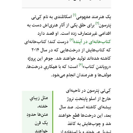
[۱]
یک هنرمند مفهومی
اسکاتلندی به نام کِی‌تی
[۲]
پَترسون
‌ برای خلقِ یکی از آثارِ هنری‌اش دست به
اقدامی غیرمتعارف زده است. او قصد دارد
[۳]
کتاب‌خانه‌ای در آینده
درست کند؛ کتاب‌خانه‌ای
که کتاب‌هایش از درخت‌هایی که در سال ۲۰۱۴
کاشته شده‌اند تولید خواهند شد. جوهرِ این پروژه
[۴]
«رویاندنِ کتاب»
است؛ که با همکاریِ درخت‌ها،
مولف‌ها و هنرمندان انجام می‌شود.
کِی‌تی پَترسون در ناحیه‌ای
مثلِ زیبایِ
خارج از اسلو پایتختِ نروژ
خفته،
بیشه‌ای کاشته است. صد سال
متن‌ها حدودِ
بعد، این درخت‌ها قطع خواهند
یک قرن
شد و چوب‌هایش به کاغذ
خواهند
تبدیل می‌شوند و با استفاده از