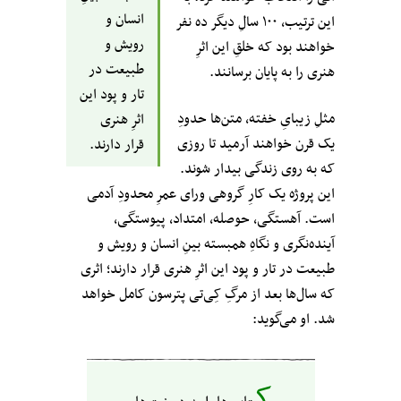
انسان و
این ترتیب، ۱۰۰ سالِ دیگر ده نفر
رویش و
خواهند بود که خلقِ این اثرِ
طبیعت در
هنری را به پایان برسانند.
تار و پود این
مثلِ زیبایِ خفته، متن‌ها حدودِ
اثرِ هنری
یک قرن خواهند آرمید تا روزی
قرار دارند.
که به روی زندگی بیدار شوند.
این پروژه یک کارِ‌ گروهی ورای عمرِ محدودِ آدمی
است. آهستگی، حوصله، امتداد، پیوستگی،
آینده‌نگری و نگاهِ همبسته بینِ انسان و رویش و
طبیعت در تار و پود این اثرِ هنری قرار دارند؛ اثری
که سال‌ها بعد از مرگِ کِی‌تی پترسون کامل خواهد
شد. او می‌گوید:
ک