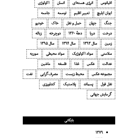
اقیانوس
انرژی هسته‌ای
انسان
اکولوژی
ایوان ایلیچ
تغییر اقلیم
توسعه
جامعه
جنگ
جهان
حمل و نقل
خاک
خودرو
درخت
دریا
دههٔ ۱‍۳۶۰
دوچرخه
زباله
زمین
سال ۱۳۹۳
سال ۱۳۹۴
سال ۱۳۹۵
سلامتی
سواد اکولوژیک
سواد محیطی
سوریه
عدالت
عکس
غذا
فلسفه
ماشین
مجموعه عکس
محیط زیست
مصرف‌گرایی‬
نفت
نقل قول
پسماند
پلاستیک
کشاورزی
گرمایش جهانی
بایگانی
۱۳۷۹