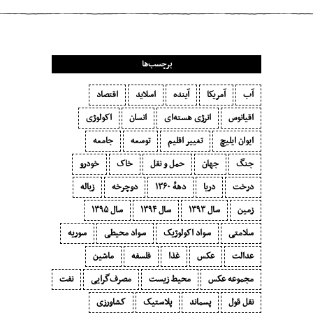
برچسب‌ها
آب
آمریکا
آینده
اسلاید
اقتصاد
اقیانوس
انرژی هسته‌ای
انسان
اکولوژی
ایوان ایلیچ
تغییر اقلیم
توسعه
جامعه
جنگ
جهان
حمل و نقل
خاک
خودرو
درخت
دریا
دههٔ ۱‍۳۶۰
دوچرخه
زباله
زمین
سال ۱۳۹۳
سال ۱۳۹۴
سال ۱۳۹۵
سلامتی
سواد اکولوژیک
سواد محیطی
سوریه
عدالت
عکس
غذا
فلسفه
ماشین
مجموعه عکس
محیط زیست
مصرف‌گرایی‬
نفت
نقل قول
پسماند
پلاستیک
کشاورزی