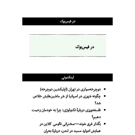
در فیس‌بوک
در فیس‌بوک
لینکدونی
دوچرخه‌سواری در تهران (اپلیکشین دوچرخه)
چگونه شهری در اسپانیا از شر ماشین‌هایش خلاص
شد؟
فلسفه‌ورزی دربارهٔ تکنولوژی: چرا به خودمان زحمت
دهیم؟
بگذار غرق شوند—سخنرانی نائومی کلاین در
همایش ادوارد سعید در لندن، دربارۀ بحران