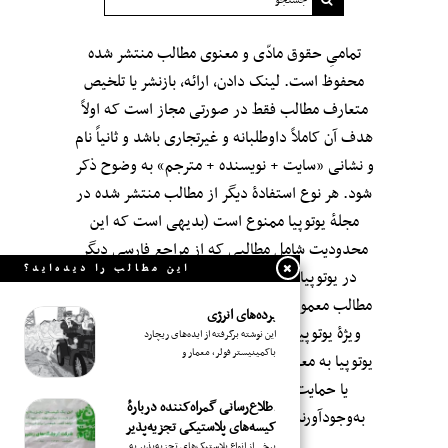
تمامیِ حقوق مادّی و معنوی مطالب منتشر شده
محفوظ است. لینک دادن، ارائه، بازنشر یا تلخیص
متعارف مطالب فقط در صورتی مجاز است که اولاً
هدف آن کاملاً داوطلبانه و غیرتجاری باشد و ثانیاً نام
و نشانی «سایت + نویسنده + مترجم» به وضوح ذکر
شود. هر نوع استفادهٔ دیگر از مطالب منتشر شده در
مجلهٔ یوتوپیا ممنوع است (بدیهی است که این
محدودیت شامل مطالبی که از مراجعِ فارسی دیگر
این مطالب را دیده‌اید؟
در یوتوپیا بازنشر شده‌اند نمی‌شود؛ اگر چه این
مطالب معمولاً با صرف وقت و سلیقه و با «ویرایش»
برده‌های انرژی
ویژهٔ یوتوپیا بازنشر می‌شوند.). انتشار مطالب در
این نوشته برگرفته از ایده‌های ریچارد
باکمینیستر فولر، معمار و
یوتوپیا به معنای تأییدِ بی‌قید‌ و شرطِ محتوای آن‌ها و
یا حمایت از سوابق اجتماعی-سیاسی-فکری
اطلاع‌رسانی گمراه‌کننده دربارهٔ
به‌وجودآورندگان‌شان نیست. مجلهٔ یوتوپیا—۱۳۹۶
کیسه‌های پلاستیکی تجزیه‌پذیر
برخی از انواع پلاستیک‌های تجزیه‌پذیر به