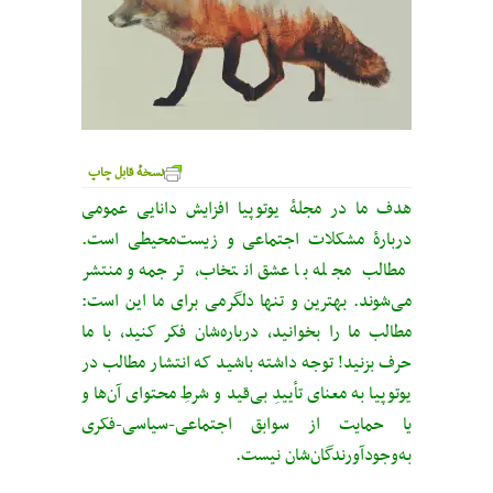
نسخهٔ قابل چاپ
هدف ما در مجلهٔ یوتوپیا افزایش دانایی عمومی
دربارهٔ مشکلات اجتماعی و زیست‌محیطی است.
مطالب مجله با عشق انتخاب، ترجمه و منتشر
می‌شوند. بهترین و تنها دلگرمی برای ما این است:
مطالب ما را بخوانید، درباره‌شان فکر کنید، با ما
حرف بزنید! توجه داشته باشید که انتشار مطالب در
یوتوپیا به معنای تأییدِ بی‌قید‌ و شرطِ محتوای آن‌ها و
یا حمایت از سوابق اجتماعی-سیاسی-فکری
به‌وجودآورندگان‌شان نیست.