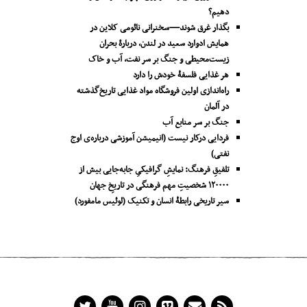
دهیم؟
بگذار غرق شوند—سخنرانی نائومی کلاین در
همایش ادوارد سعید در لندن، دربارۀ بحران
زیست‌محیطی و جنگ بر سر نفت، آب و خاک
هر غذایی فلسفۀ خودش را دارد
راه‌اندازی اولین فروشگاه مواد غذایی تاریخ‌گذشته
در آلمان
جنگ بر سر منابع آب
فردایی درکار نیست (انیمیشن آموزشی درباره‌ی اوج
نفتی)
تلفیقِ فرهنگ: نمایشِ گرافیکیِ جا‌به‌جایی بیش از
۱۲۰۰۰۰ شخصیتِ مهم فرهنگی در تاریخِ جهان
سیر تاریخی رابطۀ انسان و تکنیک (لوئیس مامفورد)