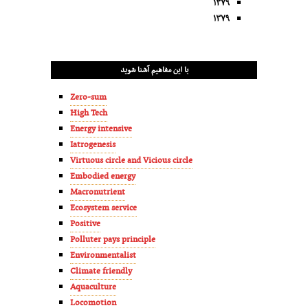
۱۳۷۹
۱۳۷۹
با این مفاهیم آشنا شوید
Zero-sum
High Tech
Energy intensive
Iatrogenesis
Virtuous circle and Vicious circle
Embodied energy
Macronutrient
Ecosystem service
Positive
Polluter pays principle
Environmentalist
Climate friendly
Aquaculture
Locomotion