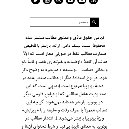
تمامیِ حقوق مادّی و معنوی مطالب منتشر شده
محفوظ است. لینک دادن، ارائه، بازنشر یا تلخیص
متعارف مطالب فقط در صورتی مجاز است که اولاً
هدف آن کاملاً داوطلبانه و غیرتجاری باشد و ثانیاً نام
و نشانی «سایت + نویسنده + مترجم» به وضوح ذکر
شود. هر نوع استفادهٔ دیگر از مطالب منتشر شده در
مجلهٔ یوتوپیا ممنوع است (بدیهی است که این
محدودیت شامل مطالبی که از مراجعِ فارسی دیگر
در یوتوپیا بازنشر شده‌اند نمی‌شود؛ اگر چه این
مطالب معمولاً با صرف وقت و سلیقه و با «ویرایش»
ویژهٔ یوتوپیا بازنشر می‌شوند.). انتشار مطالب در
یوتوپیا به معنای تأییدِ بی‌قید‌ و شرطِ محتوای آن‌ها و