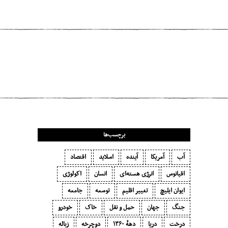
مطلب قبلی
روی‌کرد شاعرانهٔ یک عکاس نروژی به
زیست‌گاه جانوران
برچسب‌ها
آب
آمریکا
آینده
اسلاید
اقتصاد
اقیانوس
انرژی هسته‌ای
انسان
اکولوژی
ایوان ایلیچ
تغییر اقلیم
توسعه
جامعه
جنگ
جهان
حمل و نقل
خاک
خودرو
درخت
دریا
دههٔ ۱‍۳۶۰
دوچرخه
زباله