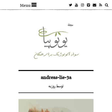
Menu
andreas-lie-3a
توسط
روزبه