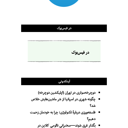
در فیس‌بوک
در فیس‌بوک
لینکدونی
دوچرخه‌سواری در تهران (اپلیکشین دوچرخه)
چگونه شهری در اسپانیا از شر ماشین‌هایش خلاص
شد؟
فلسفه‌ورزی دربارهٔ تکنولوژی: چرا به خودمان زحمت
دهیم؟
بگذار غرق شوند—سخنرانی نائومی کلاین در