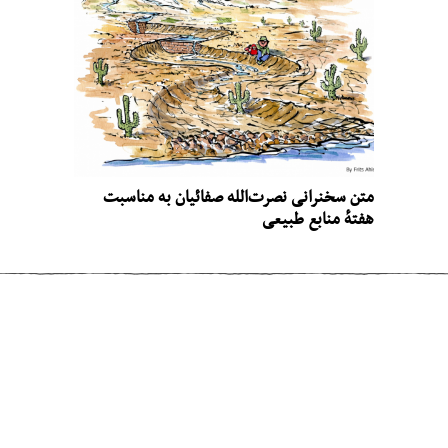
متن سخنرانی نصرت‌الله صفائیان به مناسبت
هفتهٔ منابع طبیعی
مطلب قبلی
اگر دستمزدِ فردی به نفهمیدنِ امری وابسته
باشد
مطلب بعدی
شبیه‌سازی بقا در اکوسیستم زمین: معرفی
یک بازی کامپیوتری بلندپروازانه