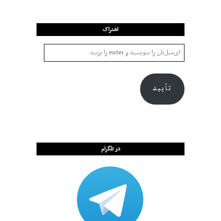
اشتراک
تأیید
در تلگرام