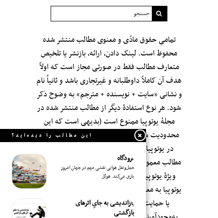
تمامیِ حقوق مادّی و معنوی مطالب منتشر شده
محفوظ است. لینک دادن، ارائه، بازنشر یا تلخیص
متعارف مطالب فقط در صورتی مجاز است که اولاً
هدف آن کاملاً داوطلبانه و غیرتجاری باشد و ثانیاً نام
و نشانی «سایت + نویسنده + مترجم» به وضوح ذکر
شود. هر نوع استفادهٔ دیگر از مطالب منتشر شده در
مجلهٔ یوتوپیا ممنوع است (بدیهی است که این
محدودیت شامل مطالبی که از مراجعِ فارسی دیگر
این مطالب را دیده‌اید؟
در یوتوپیا بازنشر شده‌اند نمی‌شود؛ اگر چه این
فرودگاه
مطالب معمولاً با صرف وقت و سلیقه و با «ویرایش»
حمل‌و‌نقلِ هوایی نقشی مهم در جهانِ امروز
ویژهٔ یوتوپیا بازنشر می‌شوند.). انتشار مطالب در
بازی می‌کند. هویُل
یوتوپیا به معنای تأییدِ بی‌قید‌ و شرطِ محتوای آن‌ها و
یا حمایت از سوابق اجتماعی-سیاسی-فکری
بازاندیشی به جایِ اثرهای
بازگشتی
به‌وجودآورندگان‌شان نیست. مجلهٔ یوتوپیا—۱۳۹۶