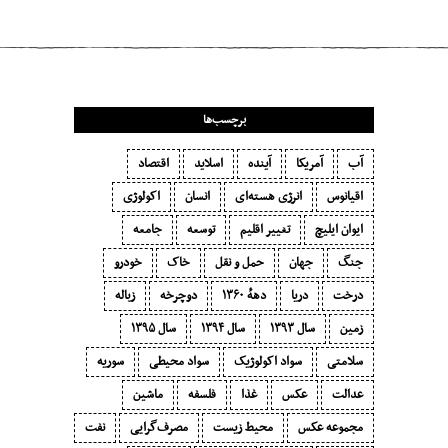
برچسب‌ها
آب
آمریکا
آینده
اسلاید
اقتصاد
اقیانوس
انرژی هسته‌ای
انسان
اکولوژی
ایوان ایلیچ
تغییر اقلیم
توسعه
جامعه
جنگ
جهان
حمل و نقل
خاک
خودرو
درخت
دریا
دههٔ ۱‍۳۶۰
دوچرخه
زباله
زمین
سال ۱۳۹۳
سال ۱۳۹۴
سال ۱۳۹۵
سلامتی
سواد اکولوژیک
سواد محیطی
سوریه
عدالت
عکس
غذا
فلسفه
ماشین
مجموعه عکس
محیط زیست
مصرف‌گرایی‬
نفت