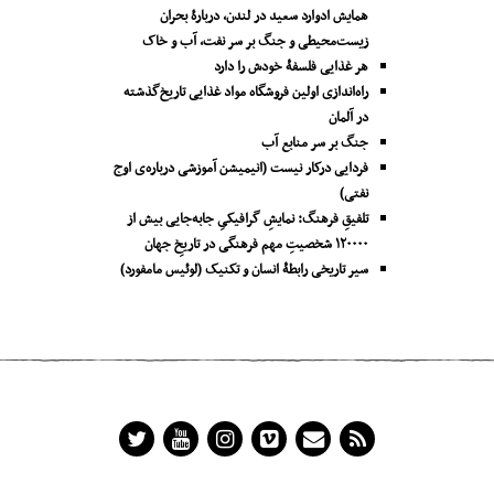
همایش ادوارد سعید در لندن، دربارۀ بحران
زیست‌محیطی و جنگ بر سر نفت، آب و خاک
هر غذایی فلسفۀ خودش را دارد
راه‌اندازی اولین فروشگاه مواد غذایی تاریخ‌گذشته
در آلمان
جنگ بر سر منابع آب
فردایی درکار نیست (انیمیشن آموزشی درباره‌ی اوج
نفتی)
تلفیقِ فرهنگ: نمایشِ گرافیکیِ جا‌به‌جایی بیش از
۱۲۰۰۰۰ شخصیتِ مهم فرهنگی در تاریخِ جهان
سیر تاریخی رابطۀ انسان و تکنیک (لوئیس مامفورد)