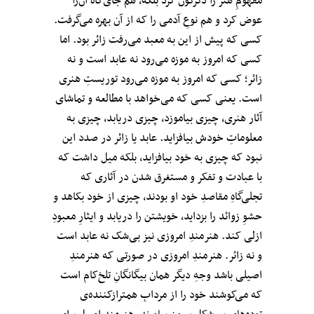
مفهومِ هنر را دگرگون کرد بلکه، هم جای‌گاه آن‌را
عوض کرد و هم نوعِ آدمی را که از آن بهره می‌گرفت.
کسی که پیش از این به معبد می‌رفت زائر بود. اما
کسی که امروز به موزه می‌رود نه عابد است و نه
زائر؛ کسی که امروز به موزه می‌رود توریستِ هنری
است. یعنی کسی که می‌خواهد با مطالعه و تماشای
آثار هنری، چیزی بیاموزد، چیزی دریابد، چیزی به
معلوماتِ خودش بیافزاید. عابد یا زائر در صدد این
نبود که چیزی به خود بیافزاید، بلکه میل داشت که
با عبادت و تفکر و مستغرق شدن در آثاری که
تجلی‌گاهِ مقاصدِ خود او بودند، چیزی از خود بکاهد و
حشوِ زوائد را بزداید، خویشتن را دریابد و ایثارِ معبودِ
ازلی کند. هنرمندِ امروزی نیز بی‌شک نه عابد است
و نه زائر. هنرمندِ امروزی در صورتی که هنرمندِ
اصیلی باشد وجهِ دیگر همان بیگانگانِ تلخ‌کام است
که می‌کوشند خود را از مردابِ همترازکننده‌ی