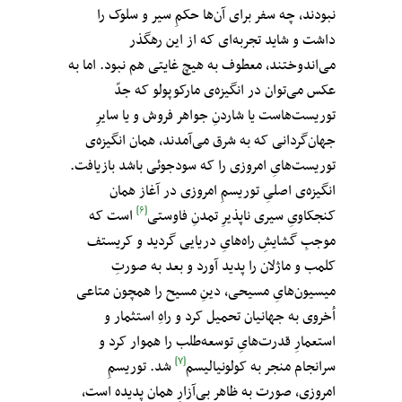
نبودند، چه سفر برای آن‌ها حکمِ سیر و سلوک را
داشت و شاید تجربه‌ای که از این رهگذر
می‌اندوختند، معطوف به هیچ غایتی هم نبود. اما به
عکس می‌توان در انگیزه‌ی مارکوپولو که جدّ
توریست‌هاست یا شاردنِ جواهر فروش و یا سایرِ
جهان‌گردانی که به شرق می‌آمدند، همان انگیزه‌ی
توریست‌هایِ امروزی را که سودجوئی باشد بازیافت.
انگیزه‌ی اصلیِ توریسمِ امروزی در آغاز همان
[۶]
کنجکاویِ سیری ناپذیرِ تمدنِ فاوستی
است که
موجبِ گشایشِ راه‌هایِ دریایی گردید و کریستف
کلمب و ماژلان را پدید آورد و بعد به صورتِ
میسیون‌هایِ مسیحی، دینِ مسیح را همچون متاعی
اُخروی به جهانیان تحمیل کرد و راهِ استثمار و
استعمارِ قدرت‌هایِ توسعه‌طلب را هموار کرد و
[۷]
سرانجام منجر به کولونیالیسم
شد. توریسمِ
امروزی، صورت به ظاهر بی‌آزارِ همان پدیده است،