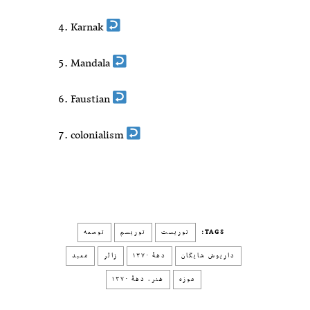
Karnak
Mandala
Faustian
colonialism
TAGS:
توریست
توریسم
توسعه
داریوش شایگان
دههٔ ۱‍۳۷۰
زائر
معبد
موزه
هنر، دههٔ ۱۳۷۰