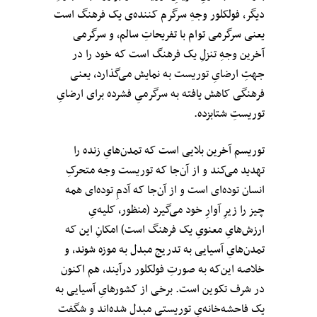
دیگر، فولکلور وجهِ سرگرم‌ کننده‌ی یک فرهنگ است
یعنی سرگرمی توام با تفریحاتِ سالم، و سرگرمی
آخرین وجهِ تنزلِ یک فرهنگ است که خود را در
جهتِ ارضایِ توریست به نمایش می‌گذارد، یعنی
فرهنگی کاهش یافته به سرگرمیِ فشرده برای ارضایِ
توریستِ شتابزده.
توریسم آخرین بلایی است که تمدن‌هایِ زنده را
تهدید می‌کند و از آن‌جا که توریست وجه متحرکِ
انسان توده‌ای‌ است و از آن‌جا که آدمِ توده‌ای همه
چیز را زیرِ آوارِ خود می‌گیرد (منظور، کلیه‌یِ
ارزش‌هایِ معنویِ یک فرهنگ است) امکانِ این که
تمدن‌هایِ آسیایی به تدریج مبدل به موزه شوند، و
خلاصه این‌که به صورتِ فولکلور درآیند، هم اکنون
در شرف تکوین است. برخی از کشور‌هایِ آسیایی به
یک فاحشه‌خانه‌یِ توریستی مبدل شده‌اند و شگفت