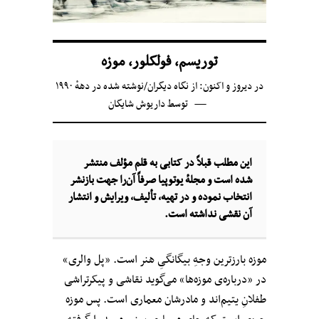
توریسم، فولکلور، موزه
در
دیروز و اکنون: از نگاه دیگران
/
نوشته شده در دههٔ ۱۹۹۰
توسط
داریوش شایگان
این مطلب قبلاً در کتابی به قلم مؤلف
منتشر
شده است و مجلهٔ یوتوپیا صرفاً آن‌را جهت بازنشر
انتخاب نموده و در تهیه، تألیف، ویرایش و انتشار
آن نقشی نداشته است.
موزه بارزترین وجهِ بیگانگیِ هنر است. «پل والری»
در «درباره‌ی موزه‌ها» می‌گوید نقاشی و پیکرتراشی
طفلانِ یتیم‌اند و مادرشان معماری است. پس موزه