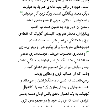
چیزی است که جایِ معماری یعنی معبد را گرفته
است. موزه در واقع یتیم‌خانه‌ی هنر یا، به عبارت
[۱]
دیگر، معبدِ بیگانگی‌ است. بزرگ‌ترین آثارِ فیدیاس
[۲]
و اسکوپاسِ
یونانی، جزئی از مجموعه‌ی معابدِ
باستانِ آن دیار بود، به همین علت نیز اغلب
پیکرتراش، معمار هم بود. کلیسایِ گوتیک که نقطه‌ی
اوج و شکفتگیِ بی‌نظیرِ هنر مسیحیت است،
مجموعه‌ای تجزیه‌ناپذیر از پیکرتراشی و ویترای‌سازی
[۳]
و معماری محسوب می‌شد. مجسمه‌سازی عنصرِ
جدانشدنیِ رشدِ ارگانیکِ این فواره‌های سنگیِ نیایش
بود، و نیایش نیز از دلِ معصومِ هنرمندانِ گمنامِ
وقت، که از اصنافِ قرونِ وسطایی بودند،
برمی‌خاست. نه کسی نام سنگ‌تراشان را می‌داند و
نه نام معماران و ویترای‌سازان آن دوره را. کاتدرالِ
گوتیک، به یک اعتبار تحقق یافتنِ ایمانِ دسته‌جمعی
افرادی است که فردیت خود را در مجموعه‌ی اثری