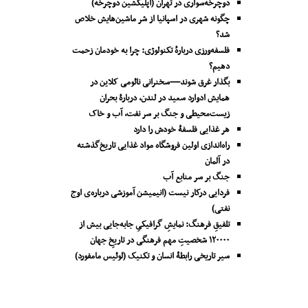
دوچرخه‌سواری در تهران (اپلیکشین دوچرخه)
چگونه شهری در اسپانیا از شر ماشین‌هایش خلاص
شد؟
فلسفه‌ورزی دربارهٔ تکنولوژی: چرا به خودمان زحمت
دهیم؟
بگذار غرق شوند—سخنرانی نائومی کلاین در
همایش ادوارد سعید در لندن، دربارۀ بحران
زیست‌محیطی و جنگ بر سر نفت، آب و خاک
هر غذایی فلسفۀ خودش را دارد
راه‌اندازی اولین فروشگاه مواد غذایی تاریخ‌گذشته
در آلمان
جنگ بر سر منابع آب
فردایی درکار نیست (انیمیشن آموزشی درباره‌ی اوج
نفتی)
تلفیقِ فرهنگ: نمایشِ گرافیکیِ جا‌به‌جایی بیش از
۱۲۰۰۰۰ شخصیتِ مهم فرهنگی در تاریخِ جهان
سیر تاریخی رابطۀ انسان و تکنیک (لوئیس مامفورد)