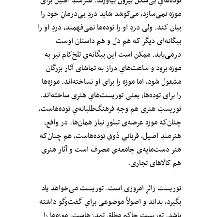
توده‌هایِ بی‌شکل بیرون بیاورند. هنرمندِ اصیل برای
موزه نمی‌سازد، می‌کوشد شاید دردِ بی‌درمانِ خود را
بیان کند. ولی دردِ او را توده‌ها نمی‌فهمند، دردِ او را
بیگانه‌ای دیگر که هم دل و هم داستان اوست
درمی‌یابد. ممکن است این بیگانه‌یِ تلخ‌کام نیز به
موزه برود و ساعت‌هایِ دراز به تماشای آثار بزرگان
مشغول شود، اما موزه را برای او نساخته‌اند. موزه‌ها
را برای توده‌ها، یعنی توریست‌هایِ هنری ساخته‌اند.
توریستِ هنری هم وجهِ فرهنگ‌طلبانه‌یِ توده‌هاست،
چنان‌که موزه عرصه‌ی تبلورِ نیاز همان‌ها. در واقع،
هنرمندِ اصیل، قربانیِ ذوقِ توده‌هاست، هم چنان‌که
هنر دست‌مایه‌ی جامعه‌ی مصرف است و آثار هنری
هم کالاهای تجاری.
توریست زائرِ امروزی است. توریست می‌خواهد یاد
بگیرد، بداند و اصولاً موضوعی برایِ گفت‌وگو داشته
باشد. توریست حاکمِ مطلقِ تمدن‌هاست. موزه‌ها را