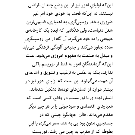
این‌که اولیایِ امور نیز از این وضع چندان ناراضی
نیستند. نه این‌که فحشا به خودیِ خود امرِ غیرِ
ضروری باشد، روسپی‌گری، به اعتباری، قدیمی‌ترین
شغل دنیاست، ولی هنگامی که ابعادِ یک کارخانه‌ی
عمومی را به خود می‌گیرد، آن گاه از مرز روسپیگری ِ
ساده تجاوز می‌کند و جنبه‌ی آلودگیِ فرهنگی می‌یابد
و مبدلِ به صنعت به مفهوم امروزی می‌شود. علت
این‌که گردانندگانِ امور نه فقط از توریسم باکی
ندارند، بلکه به عکس به ترغیب و تشویق و اشاعه‌ی
آن همت می‌گمارند این است که اولیایِ امور نیز در
بیشتر موارد از انسان‌هایِ توده‌ها تشکیل شده‌اند.
انسانِ توده‌ای یا توریست، در واقع، کسی است که
معیارهایِ اقتصادی و سودجوئی را بر هر چیز دیگر
مقدم می‌داند. فالن، جهانگردِ چینی که در
جستجویِ متونِ بودایی به هند سفر می‌کرد، یا ابنِ
بطوطه که از مغرب به چین می رفت، توریست