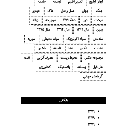
ایوان ایلیچ
تغییر اقلیم
توسعه
جامعه
جنگ
جهان
حمل و نقل
خاک
خودرو
درخت
دریا
دههٔ ۱‍۳۶۰
دوچرخه
زباله
زمین
سال ۱۳۹۳
سال ۱۳۹۴
سال ۱۳۹۵
سلامتی
سواد اکولوژیک
سواد محیطی
سوریه
عدالت
عکس
غذا
فلسفه
ماشین
مجموعه عکس
محیط زیست
مصرف‌گرایی‬
نفت
نقل قول
پسماند
پلاستیک
کشاورزی
گرمایش جهانی
بایگانی
۱۳۷۹
۱۳۷۹
۱۳۷۹