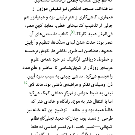
که هم چون عبادتِ جمعی آن‌هاست مستحیل
ساخته‌اند. مسجدِ اسلامی نیز تلفیقی موزون از
معماری، کاشی‌کاری و هنرِ تزئینی بود و مینیاتور هم
جزئی از تذهیبِ کتاب‌های خطی. معابدِ کهنِ مصر،
[۴]
فی‌المثل معبدِ کارناک
، کتابِ دانستنی‌های آن
عصر بود: جفت‌ شدن لبه‌ی سنگ‌ها، تنظیم و آرایشِ
حجم‌ها، مضامینِ اساطیریِ نقاشی‌ها، نقوشِ برجسته
و خطوط، دریافتی ارگانیک در خودِ همه‌ی علوم
غریبه‌ی روزگار از کیهان‌شناسی تا اساطیر و علم معاد
را مجسم می‌کرد. نقاشیِ چینی به سببِ نفوذ آیینِ
[۵]
ذن، وسیله‌ی تفکر و مراقبه‌ی ذهنی بود، ماندالای
تبتی به ضبطِ حواس و تمرکزِ دماغی کمک می‌کرد.
اما با انتقالِ هنر به موزه، زادگاه و خانه‌ی هنر که
غالباً معبد بود و یا خانه—توضیح این که خانه نیز
طرحی از معبد بود، چنان‌که معبد تجلی‌گاهِ نظام
کیهانی—تغییر یافت. این تغییرِ اساسی نه فقط