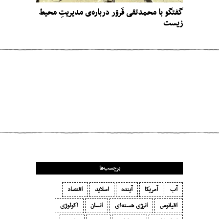
گفتگو با محمدتقی فَروَر درباره‌ی مدیریتِ محیط
زیست
مطلب قبلی
مرگِ فرهنگ
مطلب بعدی
گوش دادن به درختان
برچسب‌ها
آب
آمریکا
آینده
اسلاید
اقتصاد
اقیانوس
انرژی هسته‌ای
انسان
اکولوژی