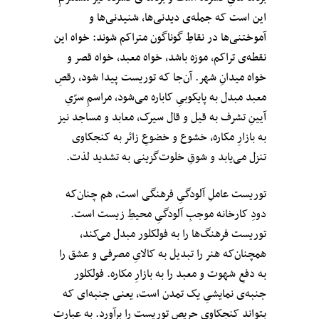
این است که جمله‌ی دیدنی‌ها، شنیدنی‌ها و
آموختنی‌ها در نقاطِ گوناگون متراکم شوند: خواه این
نقطه‌ی تراکم، موزه باشد، خواه معبد، خواه قصر و
خواه میدانِ شهر. آن‌جا که توریست پیدا شود، رقصِ
معبد مبدل به پایکوبیِ کاباره می‌شود، مراسمِ سرّیِ
آیینِ تشرف به قیل و قال سیرک، معابد و مساجد نیز
به بازارِ مکاره، خشوع و خضوعِ زائر به کنجکاوی
تنزل می‌یابد و شوقِ خلوت‌گزینی به تشدید لذت.
توریست عاملِ آلودگیِ فرهنگی است، هم چنان‌که
دودِ کارخانه موجبِ آلودگیِ محیطِ زیست است.
توریست فرهنگ‌ها را به فولکلور مبدل می‌کند،
همچنان‌که هنر را تبدیل به کالایِ مصرفی و عشق را
به دفعِ شهوت و معبد را به بازارِ مکاره. فولکلور
جنبه‌ی نمایشیِ یک تمدن است، یعنی جنبه‌ای که
بتواند کنجکاویِ حریصِ توریست را برآورد. به عبارتِ