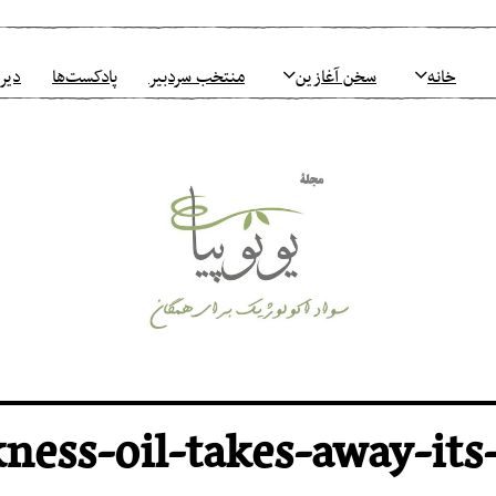
خانه
سخن آغازین
منتخب سردبیر
پادکست‌ها
دیرو
kness-oil-takes-away-its-