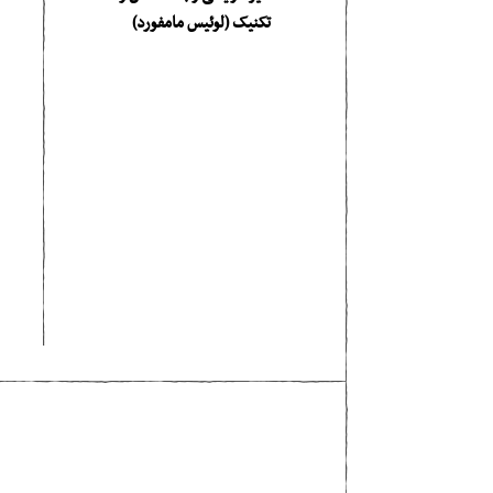
تکنیک (لوئیس مامفورد)