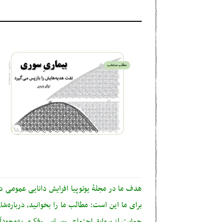
هدف ما در مجلهٔ یوتوپیا افزایش دانایی عمومی 
برای ما این است: مطالب ما را بخوانید، درباره‌شان
حمایت از سوابق اجتماعی-سیاسی-فکری به‌وجودآو