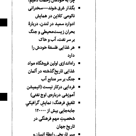
چرا به خودمان زحمت دهیم؟
بگذار غرق شوند—سخنرانی
نائومی کلاین در همایش
ادوارد سعید در لندن، دربارۀ
بحران زیست‌محیطی و جنگ
بر سر نفت، آب و خاک
هر غذایی فلسفۀ خودش را
دارد
راه‌اندازی اولین فروشگاه مواد
غذایی تاریخ‌گذشته در آلمان
جنگ بر سر منابع آب
فردایی درکار نیست (انیمیشن
آموزشی درباره‌ی اوج نفتی)
تلفیقِ فرهنگ: نمایشِ گرافیکیِ
جا‌به‌جایی بیش از ۱۲۰۰۰۰
شخصیتِ مهم فرهنگی در
تاریخِ جهان
سیر تاریخی رابطۀ انسان و