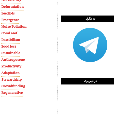
Uncertainty
Deforestation
Feedlots
در تلگرام
Emergence
Noise Pollution
Coral reef
Possibilism
Food loss
Sustainable
Anthropocene
Productivity
Adaptation
Stewardship
در فیس‌بوک
Crowdfunding
Regenerative