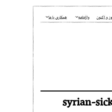
ز و اکنون
واژٰه‌نامه
همکاری با ما
syrian-sic