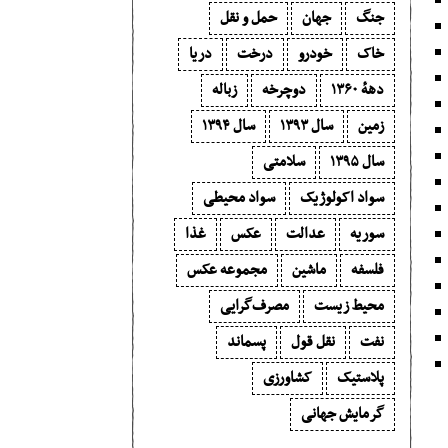
جنگ
جهان
حمل و نقل
خاک
خودرو
درخت
دریا
دههٔ ۱‍۳۶۰
دوچرخه
زباله
زمین
سال ۱۳۹۳
سال ۱۳۹۴
سال ۱۳۹۵
سلامتی
سواد اکولوژیک
سواد محیطی
سوریه
عدالت
عکس
غذا
فلسفه
ماشین
مجموعه عکس
محیط زیست
مصرف‌گرایی‬
نفت
نقل قول
پسماند
پلاستیک
کشاورزی
گرمایش جهانی