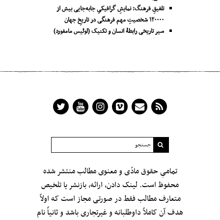
تلفیقِ فرهنگ: نمایشِ گرافیکیِ جا‌به‌جایی بیش از
۱۲۰۰۰۰ شخصیتِ مهم فرهنگی در تاریخِ جهان
سیر تاریخی رابطۀ انسان و تکنیک (لوئیس مامفورد)
تمامیِ حقوق مادّی و معنوی مطالب منتشر شده
محفوظ است. لینک دادن، ارائه، بازنشر یا تلخیص
متعارف مطالب فقط در صورتی مجاز است که اولاً
هدف آن کاملاً داوطلبانه و غیرتجاری باشد و ثانیاً نام