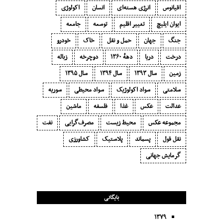
اقیانوس
انرژی هسته‌ای
انسان
اکولوژی
ایوان ایلیچ
تغییر اقلیم
توسعه
جامعه
جنگ
جهان
حمل و نقل
خاک
خودرو
درخت
دریا
دههٔ ۱‍۳۶۰
دوچرخه
زباله
زمین
سال ۱۳۹۳
سال ۱۳۹۴
سال ۱۳۹۵
سلامتی
سواد اکولوژیک
سواد محیطی
سوریه
عدالت
عکس
غذا
فلسفه
ماشین
مجموعه عکس
محیط زیست
مصرف‌گرایی‬
نفت
نقل قول
پسماند
پلاستیک
کشاورزی
گرمایش جهانی
بایگانی
۱۳۷۹