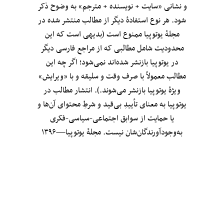
و نشانی «سایت + نویسنده + مترجم» به وضوح ذکر
شود. هر نوع استفادهٔ دیگر از مطالب منتشر شده در
مجلهٔ یوتوپیا ممنوع است (بدیهی است که این
محدودیت شامل مطالبی که از مراجعِ فارسی دیگر
در یوتوپیا بازنشر شده‌اند نمی‌شود؛ اگر چه این
مطالب معمولاً با صرف وقت و سلیقه و با «ویرایش»
ویژهٔ یوتوپیا بازنشر می‌شوند.). انتشار مطالب در
یوتوپیا به معنای تأییدِ بی‌قید‌ و شرطِ محتوای آن‌ها و
یا حمایت از سوابق اجتماعی-سیاسی-فکری
به‌وجودآورندگان‌شان نیست. مجلهٔ یوتوپیا—۱۳۹۶