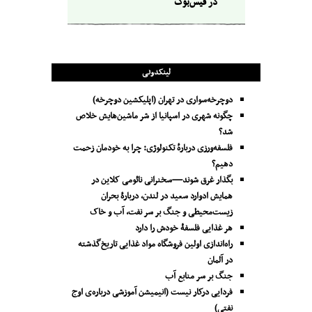
در فیس‌بوک
لینکدونی
دوچرخه‌سواری در تهران (اپلیکشین دوچرخه)
چگونه شهری در اسپانیا از شر ماشین‌هایش خلاص
شد؟
فلسفه‌ورزی دربارهٔ تکنولوژی: چرا به خودمان زحمت
دهیم؟
بگذار غرق شوند—سخنرانی نائومی کلاین در
همایش ادوارد سعید در لندن، دربارۀ بحران
زیست‌محیطی و جنگ بر سر نفت، آب و خاک
هر غذایی فلسفۀ خودش را دارد
راه‌اندازی اولین فروشگاه مواد غذایی تاریخ‌گذشته
در آلمان
جنگ بر سر منابع آب
فردایی درکار نیست (انیمیشن آموزشی درباره‌ی اوج
نفتی)