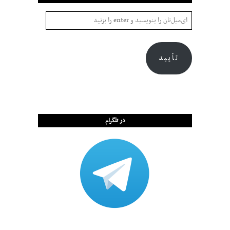
تأیید
در تلگرام