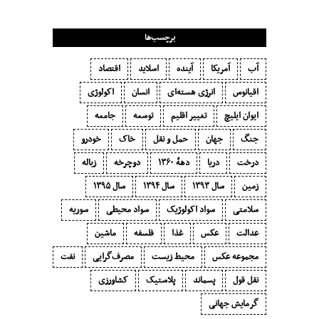
برچسب‌ها
آب
آمریکا
آینده
اسلاید
اقتصاد
اقیانوس
انرژی هسته‌ای
انسان
اکولوژی
ایوان ایلیچ
تغییر اقلیم
توسعه
جامعه
جنگ
جهان
حمل و نقل
خاک
خودرو
درخت
دریا
دههٔ ۱‍۳۶۰
دوچرخه
زباله
زمین
سال ۱۳۹۳
سال ۱۳۹۴
سال ۱۳۹۵
سلامتی
سواد اکولوژیک
سواد محیطی
سوریه
عدالت
عکس
غذا
فلسفه
ماشین
مجموعه عکس
محیط زیست
مصرف‌گرایی‬
نفت
نقل قول
پسماند
پلاستیک
کشاورزی
گرمایش جهانی