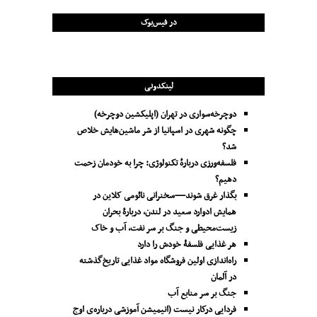
در فیس‌بوک
لینکدونی
دوچرخه‌سواری در تهران (اپلیکشین دوچرخه)
چگونه شهری در اسپانیا از شر ماشین‌هایش خلاص
شد؟
فلسفه‌ورزی دربارهٔ تکنولوژی: چرا به خودمان زحمت
دهیم؟
بگذار غرق شوند—سخنرانی نائومی کلاین در
همایش ادوارد سعید در لندن، دربارۀ بحران
زیست‌محیطی و جنگ بر سر نفت، آب و خاک
هر غذایی فلسفۀ خودش را دارد
راه‌اندازی اولین فروشگاه مواد غذایی تاریخ‌گذشته
در آلمان
جنگ بر سر منابع آب
فردایی درکار نیست (انیمیشن آموزشی درباره‌ی اوج