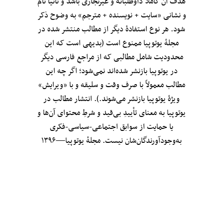
هدف آن کاملاً داوطلبانه و غیرتجاری باشد و ثانیاً نام
و نشانی «سایت + نویسنده + مترجم» به وضوح ذکر
شود. هر نوع استفادهٔ دیگر از مطالب منتشر شده در
مجلهٔ یوتوپیا ممنوع است (بدیهی است که این
محدودیت شامل مطالبی که از مراجعِ فارسی دیگر
در یوتوپیا بازنشر شده‌اند نمی‌شود؛ اگر چه این
مطالب معمولاً با صرف وقت و سلیقه و با «ویرایش»
ویژهٔ یوتوپیا بازنشر می‌شوند.). انتشار مطالب در
یوتوپیا به معنای تأییدِ بی‌قید‌ و شرطِ محتوای آن‌ها و
یا حمایت از سوابق اجتماعی-سیاسی-فکری
به‌وجودآورندگان‌شان نیست. مجلهٔ یوتوپیا—۱۳۹۶