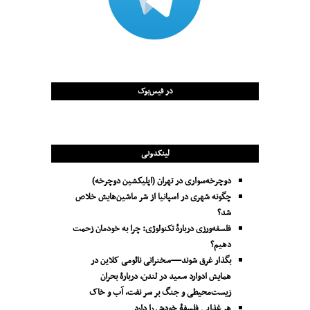
در فیس‌بوک
لینکدونی
دوچرخه‌سواری در تهران (اپلیکشین دوچرخه)
چگونه شهری در اسپانیا از شر ماشین‌هایش خلاص
شد؟
فلسفه‌ورزی دربارهٔ تکنولوژی: چرا به خودمان زحمت
دهیم؟
بگذار غرق شوند—سخنرانی نائومی کلاین در
همایش ادوارد سعید در لندن، دربارۀ بحران
زیست‌محیطی و جنگ بر سر نفت، آب و خاک
هر غذایی فلسفۀ خودش را دارد