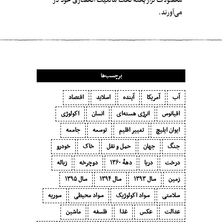
محصولات تراریخته تحت مالکیت انحصاری خود در
می‌آورند.
برچسب‌ها
آب
آمریکا
آینده
اسلاید
اقتصاد
اقیانوس
انرژی هسته‌ای
انسان
اکولوژی
ایوان ایلیچ
تغییر اقلیم
توسعه
جامعه
جنگ
جهان
حمل و نقل
خاک
خودرو
درخت
دریا
دههٔ ۱‍۳۶۰
دوچرخه
زباله
زمین
سال ۱۳۹۳
سال ۱۳۹۴
سال ۱۳۹۵
سلامتی
سواد اکولوژیک
سواد محیطی
سوریه
عدالت
عکس
غذا
فلسفه
ماشین