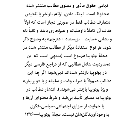
تمامیِ حقوق مادّی و معنوی مطالب منتشر شده
محفوظ است. لینک دادن، ارائه، بازنشر یا تلخیص
متعارف مطالب فقط در صورتی مجاز است که اولاً
هدف آن کاملاً داوطلبانه و غیرتجاری باشد و ثانیاً نام
و نشانی «سایت + نویسنده + مترجم» به وضوح ذکر
شود. هر نوع استفادهٔ دیگر از مطالب منتشر شده در
مجلهٔ یوتوپیا ممنوع است (بدیهی است که این
محدودیت شامل مطالبی که از مراجعِ فارسی دیگر
در یوتوپیا بازنشر شده‌اند نمی‌شود؛ اگر چه این
مطالب معمولاً با صرف وقت و سلیقه و با «ویرایش»
ویژهٔ یوتوپیا بازنشر می‌شوند.). انتشار مطالب در
یوتوپیا به معنای تأییدِ بی‌قید‌ و شرطِ محتوای آن‌ها و
یا حمایت از سوابق اجتماعی-سیاسی-فکری
به‌وجودآورندگان‌شان نیست. مجلهٔ یوتوپیا—۱۳۹۶