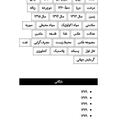
درخت
دریا
دههٔ ۱‍۳۶۰
دوچرخه
زباله
زمین
سال ۱۳۹۳
سال ۱۳۹۴
سال ۱۳۹۵
سلامتی
سواد اکولوژیک
سواد محیطی
سوریه
عدالت
عکس
غذا
فلسفه
ماشین
مجموعه عکس
محیط زیست
مصرف‌گرایی‬
نفت
نقل قول
پسماند
پلاستیک
کشاورزی
گرمایش جهانی
بایگانی
۱۳۷۹
۱۳۷۹
۱۳۷۹
۱۳۷۹
۱۳۷۹