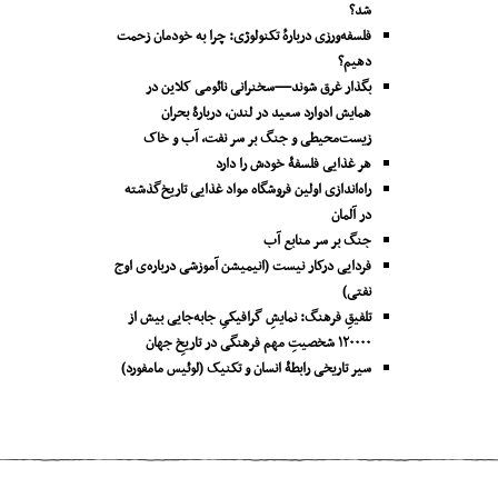
شد؟
فلسفه‌ورزی دربارهٔ تکنولوژی: چرا به خودمان زحمت
دهیم؟
بگذار غرق شوند—سخنرانی نائومی کلاین در
همایش ادوارد سعید در لندن، دربارۀ بحران
زیست‌محیطی و جنگ بر سر نفت، آب و خاک
هر غذایی فلسفۀ خودش را دارد
راه‌اندازی اولین فروشگاه مواد غذایی تاریخ‌گذشته
در آلمان
جنگ بر سر منابع آب
فردایی درکار نیست (انیمیشن آموزشی درباره‌ی اوج
نفتی)
تلفیقِ فرهنگ: نمایشِ گرافیکیِ جا‌به‌جایی بیش از
۱۲۰۰۰۰ شخصیتِ مهم فرهنگی در تاریخِ جهان
سیر تاریخی رابطۀ انسان و تکنیک (لوئیس مامفورد)