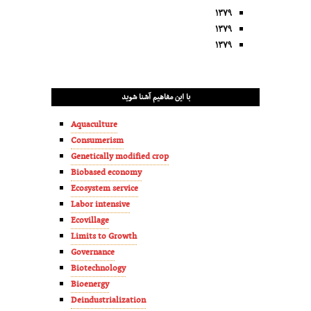
۱۳۷۹
۱۳۷۹
۱۳۷۹
با این مفاهیم آشنا شوید
Aquaculture
Consumerism
Genetically modified crop
Biobased economy
Ecosystem service
Labor intensive
Ecovillage
Limits to Growth
Governance
Biotechnology
Bioenergy
Deindustrialization