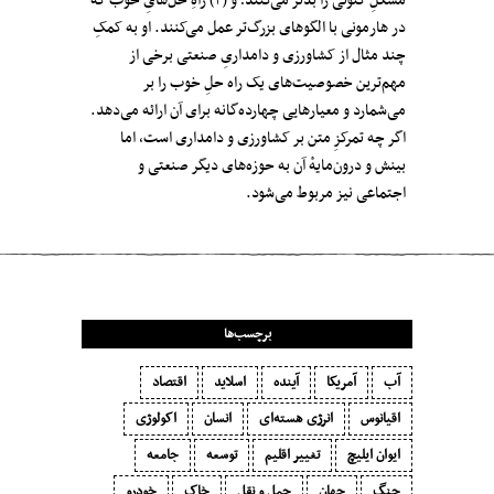
مشکلِ کنونی را بدتر می‌کنند؛ و (۳) راهِ حل‌هایِ خوب که
در هارمونی با الگوهای بزرگ‌تر عمل می‌کنند. او به کمکِ
چند مثال‌ از کشاورزی و دامداریِ صنعتی برخی از
مهم‌ترین خصوصیت‌های یک راه حلِ خوب را بر
می‌شمارد و معیارهایی چهارده‌گانه برای آن ارائه می‌دهد.
اگر چه تمرکزِ متن بر کشاورزی و دامداری است، اما
بینش و درون‌مایهٔ آن به حوزه‌های دیگر صنعتی و
اجتماعی نیز مربوط می‌شود.
برچسب‌ها
آب
آمریکا
آینده
اسلاید
اقتصاد
اقیانوس
انرژی هسته‌ای
انسان
اکولوژی
ایوان ایلیچ
تغییر اقلیم
توسعه
جامعه
جنگ
جهان
حمل و نقل
خاک
خودرو