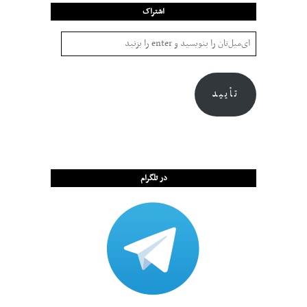
اشتراک
تأیید
در تلگرام