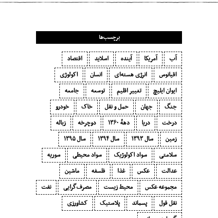
برچسب‌ها
آب
آمریکا
آینده
اسلاید
اقتصاد
اقیانوس
انرژی هسته‌ای
انسان
اکولوژی
ایوان ایلیچ
تغییر اقلیم
توسعه
جامعه
جنگ
جهان
حمل و نقل
خاک
خودرو
درخت
دریا
دههٔ ۱‍۳۶۰
دوچرخه
زباله
زمین
سال ۱۳۹۳
سال ۱۳۹۴
سال ۱۳۹۵
سلامتی
سواد اکولوژیک
سواد محیطی
سوریه
عدالت
عکس
غذا
فلسفه
ماشین
مجموعه عکس
محیط زیست
مصرف‌گرایی‬
نفت
نقل قول
پسماند
پلاستیک
کشاورزی