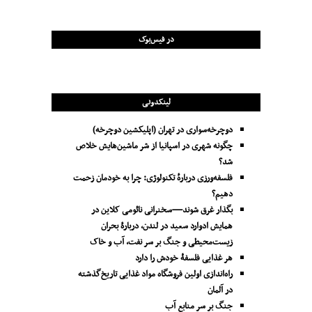
در فیس‌بوک
لینکدونی
دوچرخه‌سواری در تهران (اپلیکشین دوچرخه)
چگونه شهری در اسپانیا از شر ماشین‌هایش خلاص
شد؟
فلسفه‌ورزی دربارهٔ تکنولوژی: چرا به خودمان زحمت
دهیم؟
بگذار غرق شوند—سخنرانی نائومی کلاین در
همایش ادوارد سعید در لندن، دربارۀ بحران
زیست‌محیطی و جنگ بر سر نفت، آب و خاک
هر غذایی فلسفۀ خودش را دارد
راه‌اندازی اولین فروشگاه مواد غذایی تاریخ‌گذشته
در آلمان
جنگ بر سر منابع آب