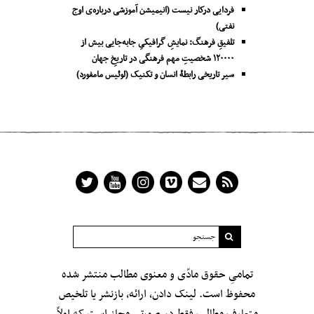
فردایی درکار نیست (انیمیشن آموزشی درباره‌ی اوج
نفتی)
تلفیقِ فرهنگ: نمایشِ گرافیکیِ جا‌به‌جایی بیش از
۱۲۰۰۰۰ شخصیتِ مهم فرهنگی در تاریخِ جهان
سیر تاریخی رابطۀ انسان و تکنیک (لوئیس مامفورد)
تمامیِ حقوق مادّی و معنوی مطالب منتشر شده
محفوظ است. لینک دادن، ارائه، بازنشر یا تلخیص
متعارف مطالب فقط در صورتی مجاز است که اولاً