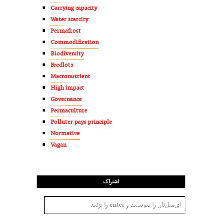
Carrying capacity
Water scarcity
Permafrost
Commodification
Biodiversity
Feedlots
Macronutrient
High impact
Governance
Permaculture
Polluter pays principle
Normative
Vagan
اشتراک