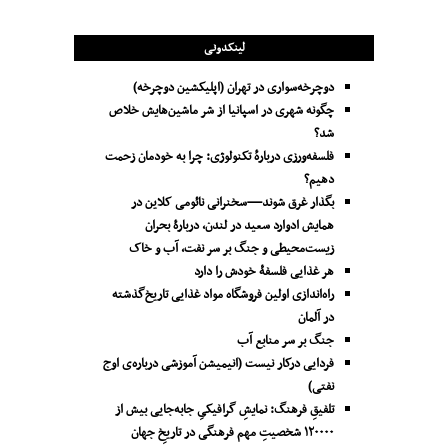
لینکدونی
دوچرخه‌سواری در تهران (اپلیکشین دوچرخه)
چگونه شهری در اسپانیا از شر ماشین‌هایش خلاص
شد؟
فلسفه‌ورزی دربارهٔ تکنولوژی: چرا به خودمان زحمت
دهیم؟
بگذار غرق شوند—سخنرانی نائومی کلاین در
همایش ادوارد سعید در لندن، دربارۀ بحران
زیست‌محیطی و جنگ بر سر نفت، آب و خاک
هر غذایی فلسفۀ خودش را دارد
راه‌اندازی اولین فروشگاه مواد غذایی تاریخ‌گذشته
در آلمان
جنگ بر سر منابع آب
فردایی درکار نیست (انیمیشن آموزشی درباره‌ی اوج
نفتی)
تلفیقِ فرهنگ: نمایشِ گرافیکیِ جا‌به‌جایی بیش از
۱۲۰۰۰۰ شخصیتِ مهم فرهنگی در تاریخِ جهان