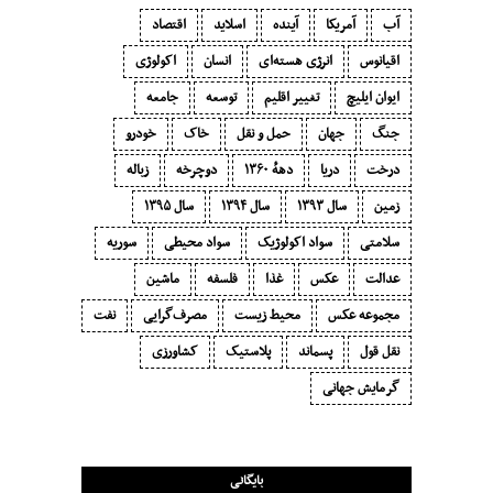
آب
آمریکا
آینده
اسلاید
اقتصاد
اقیانوس
انرژی هسته‌ای
انسان
اکولوژی
ایوان ایلیچ
تغییر اقلیم
توسعه
جامعه
جنگ
جهان
حمل و نقل
خاک
خودرو
درخت
دریا
دههٔ ۱‍۳۶۰
دوچرخه
زباله
زمین
سال ۱۳۹۳
سال ۱۳۹۴
سال ۱۳۹۵
سلامتی
سواد اکولوژیک
سواد محیطی
سوریه
عدالت
عکس
غذا
فلسفه
ماشین
مجموعه عکس
محیط زیست
مصرف‌گرایی‬
نفت
نقل قول
پسماند
پلاستیک
کشاورزی
گرمایش جهانی
بایگانی