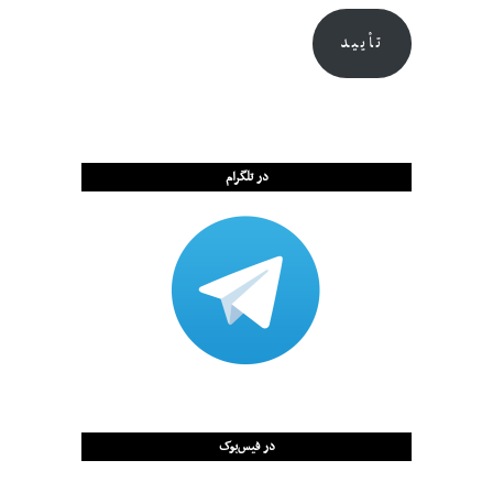
تأیید
در تلگرام
در فیس‌بوک