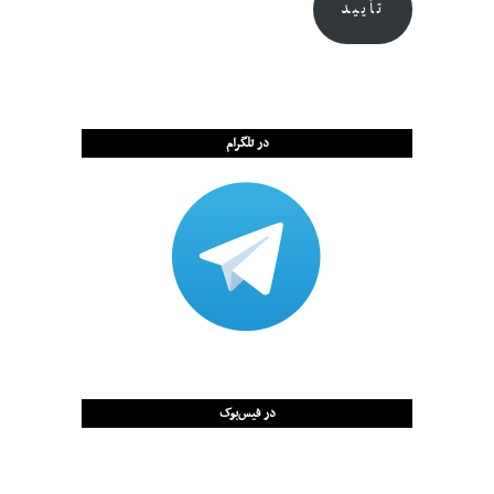
تأیید
در تلگرام
در فیس‌بوک