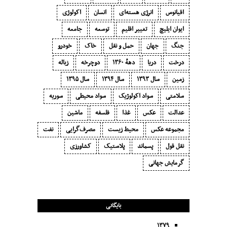
اقیانوس
انرژی هسته‌ای
انسان
اکولوژی
ایوان ایلیچ
تغییر اقلیم
توسعه
جامعه
جنگ
جهان
حمل و نقل
خاک
خودرو
درخت
دریا
دههٔ ۱‍۳۶۰
دوچرخه
زباله
زمین
سال ۱۳۹۳
سال ۱۳۹۴
سال ۱۳۹۵
سلامتی
سواد اکولوژیک
سواد محیطی
سوریه
عدالت
عکس
غذا
فلسفه
ماشین
مجموعه عکس
محیط زیست
مصرف‌گرایی‬
نفت
نقل قول
پسماند
پلاستیک
کشاورزی
گرمایش جهانی
بایگانی
۱۳۷۹