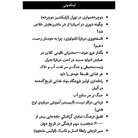
لینکدونی
دوچرخه‌سواری در تهران (اپلیکشین دوچرخه)
چگونه شهری در اسپانیا از شر ماشین‌هایش خلاص
شد؟
فلسفه‌ورزی دربارهٔ تکنولوژی: چرا به خودمان زحمت
دهیم؟
بگذار غرق شوند—سخنرانی نائومی کلاین در
همایش ادوارد سعید در لندن، دربارۀ بحران
زیست‌محیطی و جنگ بر سر نفت، آب و خاک
هر غذایی فلسفۀ خودش را دارد
راه‌اندازی اولین فروشگاه مواد غذایی تاریخ‌گذشته
در آلمان
جنگ بر سر منابع آب
فردایی درکار نیست (انیمیشن آموزشی درباره‌ی اوج
نفتی)
تلفیقِ فرهنگ: نمایشِ گرافیکیِ جا‌به‌جایی بیش از
۱۲۰۰۰۰ شخصیتِ مهم فرهنگی در تاریخِ جهان
سیر تاریخی رابطۀ انسان و تکنیک (لوئیس مامفورد)