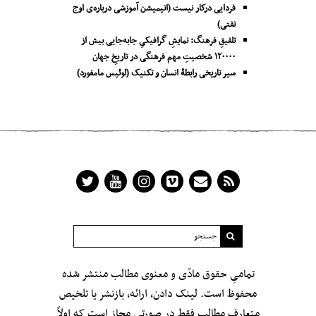
فردایی درکار نیست (انیمیشن آموزشی درباره‌ی اوج
نفتی)
تلفیقِ فرهنگ: نمایشِ گرافیکیِ جا‌به‌جایی بیش از
۱۲۰۰۰۰ شخصیتِ مهم فرهنگی در تاریخِ جهان
سیر تاریخی رابطۀ انسان و تکنیک (لوئیس مامفورد)
تمامیِ حقوق مادّی و معنوی مطالب منتشر شده
محفوظ است. لینک دادن، ارائه، بازنشر یا تلخیص
متعارف مطالب فقط در صورتی مجاز است که اولاً