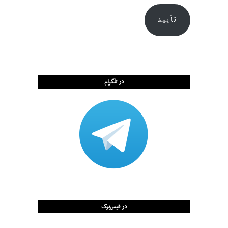
تأیید
در تلگرام
در فیس‌بوک