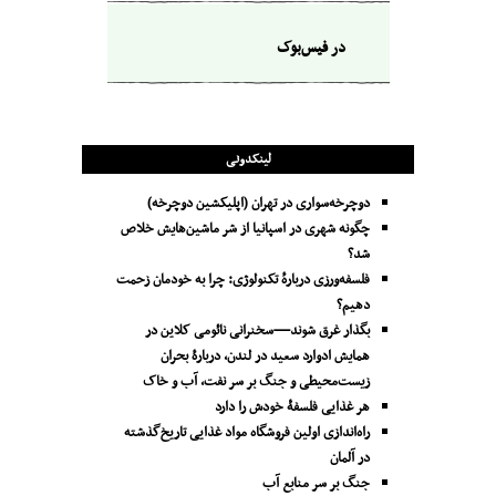
در فیس‌بوک
لینکدونی
دوچرخه‌سواری در تهران (اپلیکشین دوچرخه)
چگونه شهری در اسپانیا از شر ماشین‌هایش خلاص
شد؟
فلسفه‌ورزی دربارهٔ تکنولوژی: چرا به خودمان زحمت
دهیم؟
بگذار غرق شوند—سخنرانی نائومی کلاین در
همایش ادوارد سعید در لندن، دربارۀ بحران
زیست‌محیطی و جنگ بر سر نفت، آب و خاک
هر غذایی فلسفۀ خودش را دارد
راه‌اندازی اولین فروشگاه مواد غذایی تاریخ‌گذشته
در آلمان
جنگ بر سر منابع آب