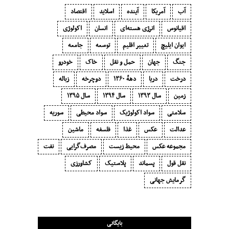
آب
آمریکا
آینده
اسلاید
اقتصاد
اقیانوس
انرژی هسته‌ای
انسان
اکولوژی
ایوان ایلیچ
تغییر اقلیم
توسعه
جامعه
جنگ
جهان
حمل و نقل
خاک
خودرو
درخت
دریا
دههٔ ۱‍۳۶۰
دوچرخه
زباله
زمین
سال ۱۳۹۳
سال ۱۳۹۴
سال ۱۳۹۵
سلامتی
سواد اکولوژیک
سواد محیطی
سوریه
عدالت
عکس
غذا
فلسفه
ماشین
مجموعه عکس
محیط زیست
مصرف‌گرایی‬
نفت
نقل قول
پسماند
پلاستیک
کشاورزی
گرمایش جهانی
بایگانی