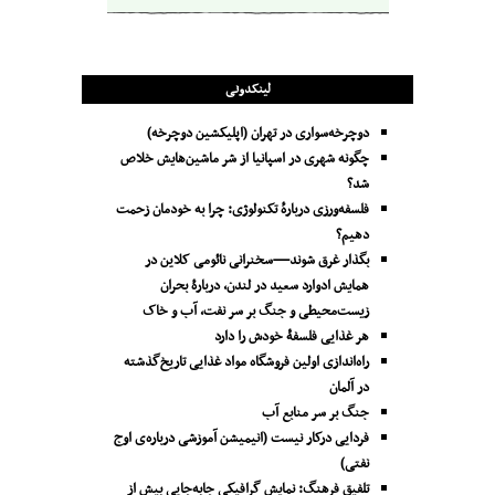
لینکدونی
دوچرخه‌سواری در تهران (اپلیکشین دوچرخه)
چگونه شهری در اسپانیا از شر ماشین‌هایش خلاص
شد؟
فلسفه‌ورزی دربارهٔ تکنولوژی: چرا به خودمان زحمت
دهیم؟
بگذار غرق شوند—سخنرانی نائومی کلاین در
همایش ادوارد سعید در لندن، دربارۀ بحران
زیست‌محیطی و جنگ بر سر نفت، آب و خاک
هر غذایی فلسفۀ خودش را دارد
راه‌اندازی اولین فروشگاه مواد غذایی تاریخ‌گذشته
در آلمان
جنگ بر سر منابع آب
فردایی درکار نیست (انیمیشن آموزشی درباره‌ی اوج
نفتی)
تلفیقِ فرهنگ: نمایشِ گرافیکیِ جا‌به‌جایی بیش از