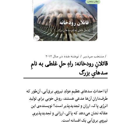
منتخب سردبیر
/
نوشته شده در سال ۲۰۱۲
قاتلانِ رودخانه: راهِ حل‌ِ غلطی به نامِ
سدهایِ بزرگ
آیا احداثِ سدهایِ عظیمِ مولدِ نیرویِ برق‌آبی، آن‌طور که
طرف‌دارانِ آن‌ها مدعی هستند، روشِ خوبی برایِ تولیدِ
انرژیِ پاک، ارزان و تجدیدپذیر است؟ نویسنده‌ی این
مقاله نشان می‌دهد که پاکی، ارزانی و تجدیدپذیریِ
نیرویِ برق‌آبی یک افسانه است.