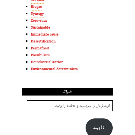
Tar sand
Biogas
Synergy
Zero-sum
Sustainable
Immediate cause
Desertification
Permafrost
Possibilism
Deindustrialization
Environmental determinism
اشتراک
تأیید