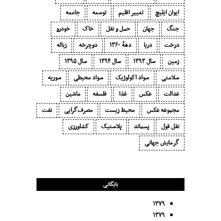
ایوان ایلیچ
تغییر اقلیم
توسعه
جامعه
جنگ
جهان
حمل و نقل
خاک
خودرو
درخت
دریا
دههٔ ۱‍۳۶۰
دوچرخه
زباله
زمین
سال ۱۳۹۳
سال ۱۳۹۴
سال ۱۳۹۵
سلامتی
سواد اکولوژیک
سواد محیطی
سوریه
عدالت
عکس
غذا
فلسفه
ماشین
مجموعه عکس
محیط زیست
مصرف‌گرایی‬
نفت
نقل قول
پسماند
پلاستیک
کشاورزی
گرمایش جهانی
بایگانی
۱۳۷۹
۱۳۷۹