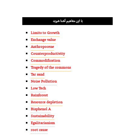
با این مفاهیم آشنا شوید
Limits to Growth
Exchange value
Anthropocene
Counterproductivity
Commodification
Tragedy of the commons
Tar sand
Noise Pollution
Low Tech
Rainforest
Resource depletion
Bisphenol A
Sustainability
Egalitarianism
root cause