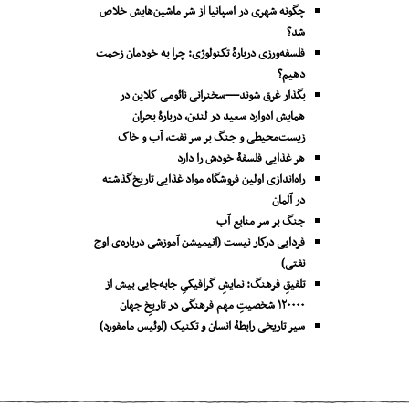
چگونه شهری در اسپانیا از شر ماشین‌هایش خلاص
شد؟
فلسفه‌ورزی دربارهٔ تکنولوژی: چرا به خودمان زحمت
دهیم؟
بگذار غرق شوند—سخنرانی نائومی کلاین در
همایش ادوارد سعید در لندن، دربارۀ بحران
زیست‌محیطی و جنگ بر سر نفت، آب و خاک
هر غذایی فلسفۀ خودش را دارد
راه‌اندازی اولین فروشگاه مواد غذایی تاریخ‌گذشته
در آلمان
جنگ بر سر منابع آب
فردایی درکار نیست (انیمیشن آموزشی درباره‌ی اوج
نفتی)
تلفیقِ فرهنگ: نمایشِ گرافیکیِ جا‌به‌جایی بیش از
۱۲۰۰۰۰ شخصیتِ مهم فرهنگی در تاریخِ جهان
سیر تاریخی رابطۀ انسان و تکنیک (لوئیس مامفورد)