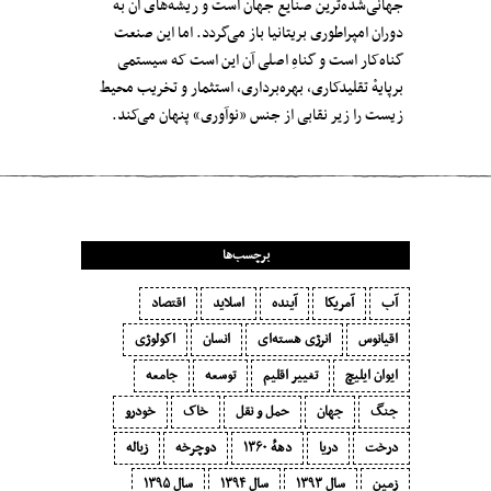
جهانی‌‌شده‌ترین صنایع جهان است و ریشه‌های آن به
دوران امپراطوری بریتانیا باز می‌گردد. اما این صنعت
گناه‌کار است و گناهِ اصلی آن این است که سیستمی
برپایهٔ تقلید‌کاری، بهره‌برداری، استثمار و تخریب محیط
زیست را زیر نقابی از جنس «نوآوری» پنهان می‌کند.
برچسب‌ها
آب
آمریکا
آینده
اسلاید
اقتصاد
اقیانوس
انرژی هسته‌ای
انسان
اکولوژی
ایوان ایلیچ
تغییر اقلیم
توسعه
جامعه
جنگ
جهان
حمل و نقل
خاک
خودرو
درخت
دریا
دههٔ ۱‍۳۶۰
دوچرخه
زباله
زمین
سال ۱۳۹۳
سال ۱۳۹۴
سال ۱۳۹۵